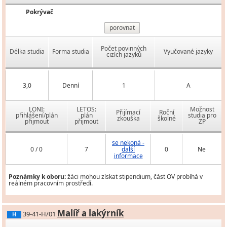
Pokrývač
porovnat
Počet povinných
Délka studia
Forma studia
Vyučované jazyky
cizích jazyků
3,0
Denní
1
A
LONI:
LETOS:
Možnost
Přijímací
Roční
přihlášení/plán
plán
studia pro
zkouška
školné
přijmout
přijmout
ZP
se nekoná -
0 / 0
7
další
0
Ne
informace
Poznámky k oboru:
žáci mohou získat stipendium, část OV probíhá v
reálném pracovním prostředí.
Malíř a lakýrník
39-41-H/01
H