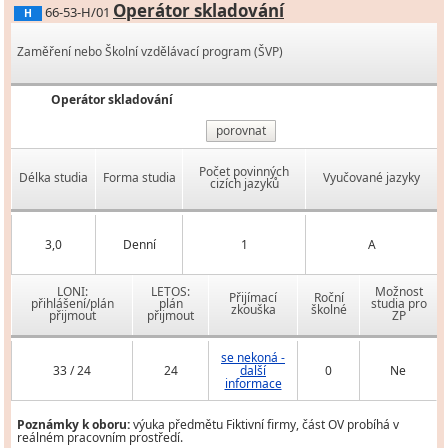
Operátor skladování
66-53-H/01
H
Zaměření nebo Školní vzdělávací program (ŠVP)
Operátor skladování
porovnat
Počet povinných
Délka studia
Forma studia
Vyučované jazyky
cizích jazyků
3,0
Denní
1
A
LONI:
LETOS:
Možnost
Přijímací
Roční
přihlášení/plán
plán
studia pro
zkouška
školné
přijmout
přijmout
ZP
se nekoná -
33 / 24
24
další
0
Ne
informace
Poznámky k oboru:
výuka předmětu Fiktivní firmy, část OV probíhá v
reálném pracovním prostředí.