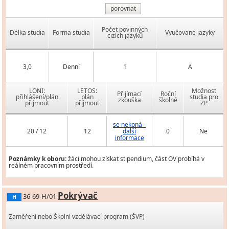
porovnat
Počet povinných
Délka studia
Forma studia
Vyučované jazyky
cizích jazyků
3,0
Denní
1
A
LONI:
LETOS:
Možnost
Přijímací
Roční
přihlášení/plán
plán
studia pro
zkouška
školné
přijmout
přijmout
ZP
se nekoná -
20 / 12
12
další
0
Ne
informace
Poznámky k oboru:
žáci mohou získat stipendium, část OV probíhá v
reálném pracovním prostředí.
Pokrývač
36-69-H/01
H
Zaměření nebo Školní vzdělávací program (ŠVP)