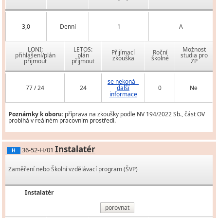
3,0
Denní
1
A
LONI:
LETOS:
Možnost
Přijímací
Roční
přihlášení/plán
plán
studia pro
zkouška
školné
přijmout
přijmout
ZP
se nekoná -
77 / 24
24
další
0
Ne
informace
Poznámky k oboru:
příprava na zkoušky podle NV 194/2022 Sb., část OV
probíhá v reálném pracovním prostředí.
Instalatér
36-52-H/01
H
Zaměření nebo Školní vzdělávací program (ŠVP)
Instalatér
porovnat