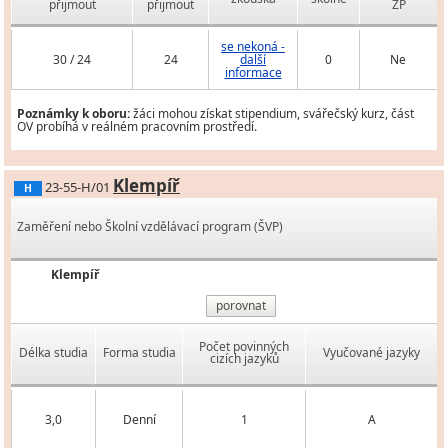
přijmout
přijmout
ZP
se nekoná -
30 / 24
24
další
0
Ne
informace
Poznámky k oboru:
žáci mohou získat stipendium, svářečský kurz, část
OV probíhá v reálném pracovním prostředí.
Klempíř
23-55-H/01
H
Zaměření nebo Školní vzdělávací program (ŠVP)
Klempíř
porovnat
Počet povinných
Délka studia
Forma studia
Vyučované jazyky
cizích jazyků
3,0
Denní
1
A