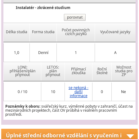
Instalatér - zkrácené studium
porovnat
Počet povinných
Délka studia
Forma studia
Vyučované jazyky
cizích jazyků
1,0
Denní
1
A
LONI:
LETOS:
Možnost
Přijímací
Roční
přihlášení/plán
plán
studia pro
zkouška
školné
přijmout
přijmout
ZP
se nekoná -
0 / 10
10
další
0
Ne
informace
Poznámky k oboru:
svářečský kurz, výměnné pobyty v zahraničí, účast na
mezinárodních projektech, část OV probíhá v reálném pracovním
prostředí.
Úplné střední odborné vzdělání s vyučením i