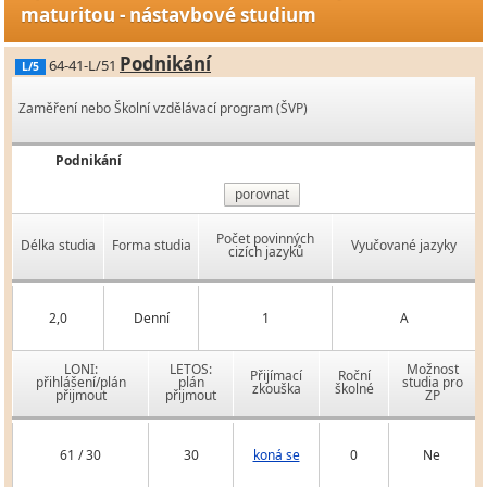
maturitou - nástavbové studium
Podnikání
64-41-L/51
L/5
Zaměření nebo Školní vzdělávací program (ŠVP)
Podnikání
porovnat
Počet povinných
Délka studia
Forma studia
Vyučované jazyky
cizích jazyků
2,0
Denní
1
A
LONI:
LETOS:
Možnost
Přijímací
Roční
přihlášení/plán
plán
studia pro
zkouška
školné
přijmout
přijmout
ZP
61 / 30
30
koná se
0
Ne