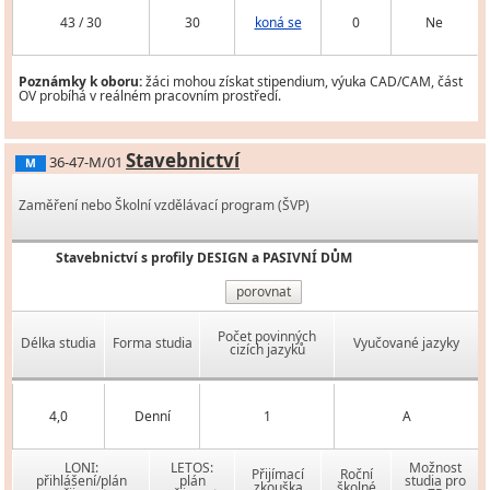
43 / 30
30
koná se
0
Ne
Poznámky k oboru:
žáci mohou získat stipendium, výuka CAD/CAM, část
OV probíhá v reálném pracovním prostředí.
Stavebnictví
36-47-M/01
M
Zaměření nebo Školní vzdělávací program (ŠVP)
Stavebnictví s profily DESIGN a PASIVNÍ DŮM
porovnat
Počet povinných
Délka studia
Forma studia
Vyučované jazyky
cizích jazyků
4,0
Denní
1
A
LONI:
LETOS:
Možnost
Přijímací
Roční
přihlášení/plán
plán
studia pro
zkouška
školné