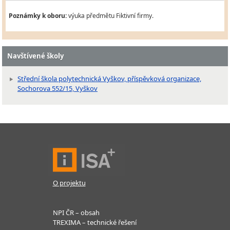
Poznámky k oboru:
výuka předmětu Fiktivní firmy.
Navštívené školy
Střední škola polytechnická Vyškov, příspěvková organizace,
Sochorova 552/15, Vyškov
O projektu
NPI ČR – obsah
TREXIMA – technické řešení