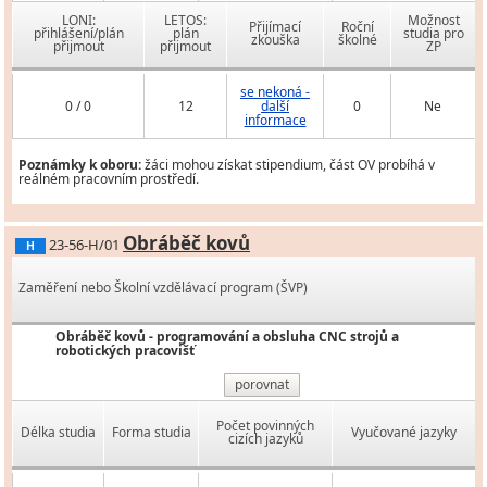
LONI:
LETOS:
Možnost
Přijímací
Roční
přihlášení/plán
plán
studia pro
zkouška
školné
přijmout
přijmout
ZP
se nekoná -
0 / 0
12
další
0
Ne
informace
Poznámky k oboru:
žáci mohou získat stipendium, část OV probíhá v
reálném pracovním prostředí.
Obráběč kovů
23-56-H/01
H
Zaměření nebo Školní vzdělávací program (ŠVP)
Obráběč kovů - programování a obsluha CNC strojů a
robotických pracovišť
porovnat
Počet povinných
Délka studia
Forma studia
Vyučované jazyky
cizích jazyků