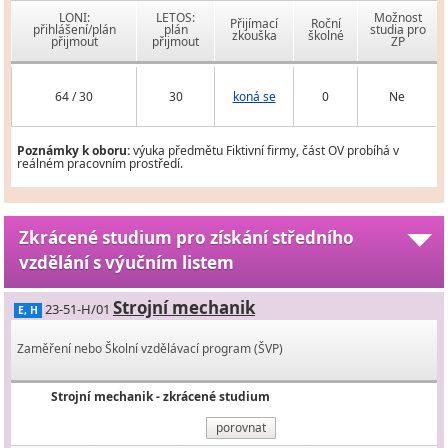
LONI:
LETOS:
Možnost
Přijímací
Roční
přihlášení/plán
plán
studia pro
zkouška
školné
přijmout
přijmout
ZP
64 / 30
30
koná se
0
Ne
Poznámky k oboru:
výuka předmětu Fiktivní firmy, část OV probíhá v
reálném pracovním prostředí.
Zkrácené studium pro získání středního
vzdělání s výučním listem
Strojní mechanik
23-51-H/01
E, H
Zaměření nebo Školní vzdělávací program (ŠVP)
Strojní mechanik - zkrácené studium
porovnat