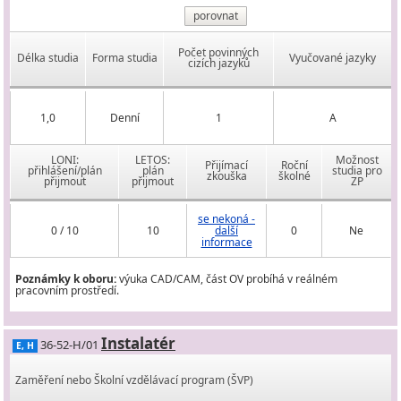
porovnat
Počet povinných
Délka studia
Forma studia
Vyučované jazyky
cizích jazyků
1,0
Denní
1
A
LONI:
LETOS:
Možnost
Přijímací
Roční
přihlášení/plán
plán
studia pro
zkouška
školné
přijmout
přijmout
ZP
se nekoná -
0 / 10
10
další
0
Ne
informace
Poznámky k oboru:
výuka CAD/CAM, část OV probíhá v reálném
pracovním prostředí.
Instalatér
36-52-H/01
E, H
Zaměření nebo Školní vzdělávací program (ŠVP)