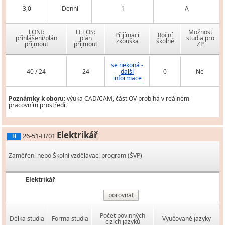
3,0
Denní
1
A
LONI:
LETOS:
Možnost
Přijímací
Roční
přihlášení/plán
plán
studia pro
zkouška
školné
přijmout
přijmout
ZP
se nekoná -
40 / 24
24
další
0
Ne
informace
Poznámky k oboru:
výuka CAD/CAM, část OV probíhá v reálném
pracovním prostředí.
Elektrikář
26-51-H/01
H
Zaměření nebo Školní vzdělávací program (ŠVP)
Elektrikář
porovnat
Počet povinných
Délka studia
Forma studia
Vyučované jazyky
cizích jazyků