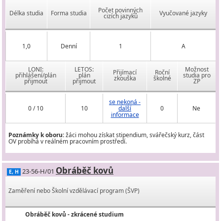
Počet povinných
Délka studia
Forma studia
Vyučované jazyky
cizích jazyků
1,0
Denní
1
A
LONI:
LETOS:
Možnost
Přijímací
Roční
přihlášení/plán
plán
studia pro
zkouška
školné
přijmout
přijmout
ZP
se nekoná -
0 / 10
10
další
0
Ne
informace
Poznámky k oboru:
žáci mohou získat stipendium, svářečský kurz, část
OV probíhá v reálném pracovním prostředí.
Obráběč kovů
23-56-H/01
E, H
Zaměření nebo Školní vzdělávací program (ŠVP)
Obráběč kovů - zkrácené studium