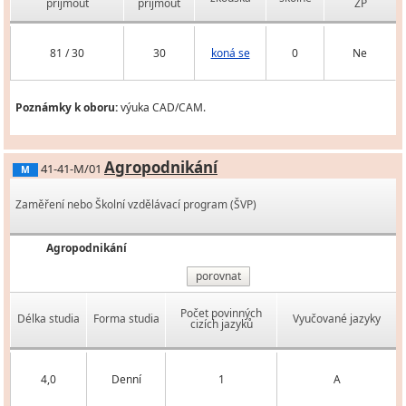
přijmout
přijmout
ZP
81 / 30
30
koná se
0
Ne
Poznámky k oboru:
výuka CAD/CAM.
Agropodnikání
41-41-M/01
M
Zaměření nebo Školní vzdělávací program (ŠVP)
Agropodnikání
porovnat
Počet povinných
Délka studia
Forma studia
Vyučované jazyky
cizích jazyků
4,0
Denní
1
A