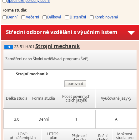
Specifické poruchy učení
Forma studia
:
Denní
Večerní
Dálková
Distanční
Kombinovaná
Střední odborné vzdělání s výučním listem
Strojní mechanik
23-51-H/01
H
Zaměření nebo Školní vzdělávací program (ŠVP)
Strojní mechanik
porovnat
Počet povinných
Délka studia
Forma studia
Vyučované jazyky
cizích jazyků
3,0
Denní
1
A
LONI:
LETOS:
Možnost
Přijímací
Roční
přihlášení/plán
plán
studia pro
zkouška
školné