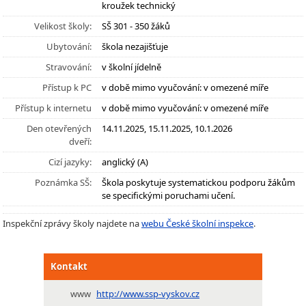
kroužek technický
Velikost školy:
SŠ 301 - 350 žáků
Ubytování:
škola nezajišťuje
Stravování:
v školní jídelně
Přístup k PC
v době mimo vyučování: v omezené míře
Přístup k internetu
v době mimo vyučování: v omezené míře
Den otevřených
14.11.2025, 15.11.2025, 10.1.2026
dveří:
Cizí jazyky:
anglický (A)
Poznámka SŠ:
Škola poskytuje systematickou podporu žákům
se specifickými poruchami učení.
Inspekční zprávy školy najdete na
webu České školní inspekce
.
Kontakt
www
http://www.ssp-vyskov.cz