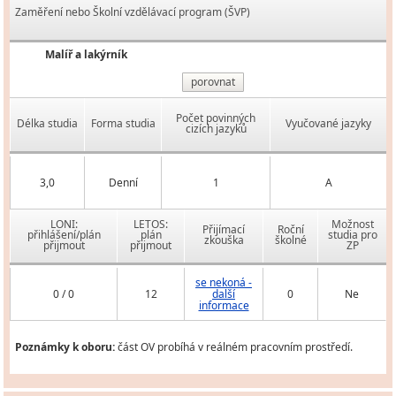
Zaměření nebo Školní vzdělávací program (ŠVP)
Malíř a lakýrník
porovnat
Počet povinných
Délka studia
Forma studia
Vyučované jazyky
cizích jazyků
3,0
Denní
1
A
LONI:
LETOS:
Možnost
Přijímací
Roční
přihlášení/plán
plán
studia pro
zkouška
školné
přijmout
přijmout
ZP
se nekoná -
0 / 0
12
další
0
Ne
informace
Poznámky k oboru:
část OV probíhá v reálném pracovním prostředí.