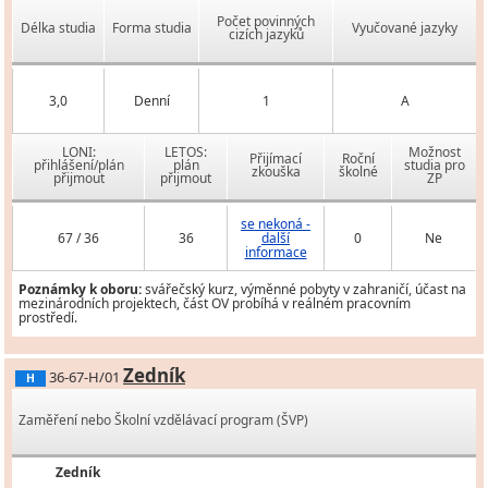
Počet povinných
Délka studia
Forma studia
Vyučované jazyky
cizích jazyků
3,0
Denní
1
A
LONI:
LETOS:
Možnost
Přijímací
Roční
přihlášení/plán
plán
studia pro
zkouška
školné
přijmout
přijmout
ZP
se nekoná -
67 / 36
36
další
0
Ne
informace
Poznámky k oboru:
svářečský kurz, výměnné pobyty v zahraničí, účast na
mezinárodních projektech, část OV probíhá v reálném pracovním
prostředí.
Zedník
36-67-H/01
H
Zaměření nebo Školní vzdělávací program (ŠVP)
Zedník