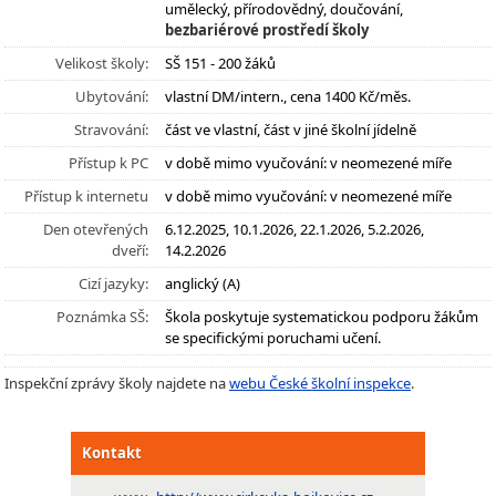
umělecký, přírodovědný, doučování,
bezbariérové prostředí školy
Velikost školy:
SŠ 151 - 200 žáků
Ubytování:
vlastní DM/intern., cena 1400 Kč/měs.
Stravování:
část ve vlastní, část v jiné školní jídelně
Přístup k PC
v době mimo vyučování: v neomezené míře
Přístup k internetu
v době mimo vyučování: v neomezené míře
Den otevřených
6.12.2025, 10.1.2026, 22.1.2026, 5.2.2026,
dveří:
14.2.2026
Cizí jazyky:
anglický (A)
Poznámka SŠ:
Škola poskytuje systematickou podporu žákům
se specifickými poruchami učení.
Inspekční zprávy školy najdete na
webu České školní inspekce
.
Kontakt