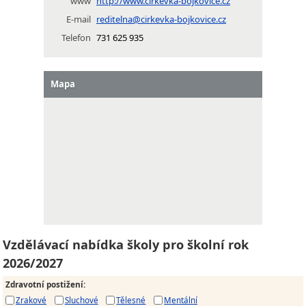
www
http://www.cirkevka-bojkovice.cz
E-mail
reditelna@cirkevka-bojkovice.cz
Telefon
731 625 935
Mapa
Vzdělávací nabídka školy pro školní rok
2026/2027
Zdravotní postižení
:
Zrakové
Sluchové
Tělesné
Mentální