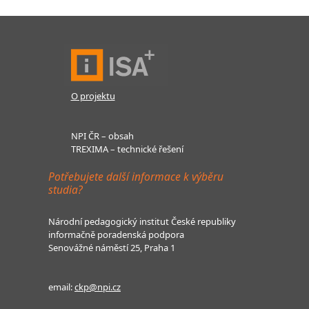
O projektu
NPI ČR – obsah
TREXIMA – technické řešení
Potřebujete další informace k výběru
studia?
Národní pedagogický institut České republiky
informačně poradenská podpora
Senovážné náměstí 25, Praha 1
email:
ckp@npi.cz