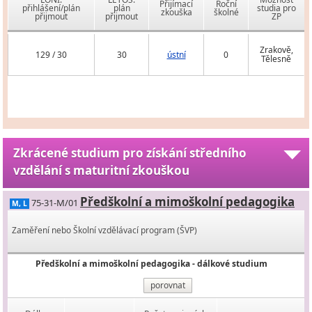
Přijímací
Roční
přihlášení/plán
plán
studia pro
zkouška
školné
přijmout
přijmout
ZP
Zrakově,
129 / 30
30
ústní
0
Tělesně
Zkrácené studium pro získání středního
vzdělání s maturitní zkouškou
Předškolní a mimoškolní pedagogika
75-31-M/01
M, L
Zaměření nebo Školní vzdělávací program (ŠVP)
Předškolní a mimoškolní pedagogika - dálkové studium
porovnat