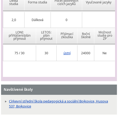
Délka
Počet povinných
Forma studia
Vyučované jazyky
studia
cizích jazyků
2,0
Dálková
0
LONI:
LETOS:
Možnost
Přijímací
Roční
přihlášení/plán
plán
studia pro
zkouška
školné
přijmout
přijmout
ZP
75 / 30
30
ústní
24000
Ne
Navštívené školy
Církevní střední škola pedagogická a sociální Bojkovice, Husova
537, Bojkovice