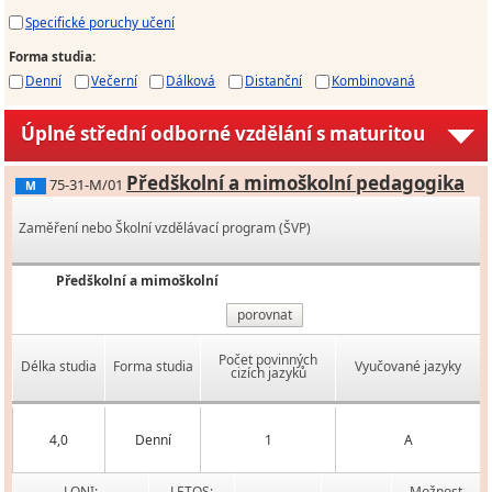
Specifické poruchy učení
Forma studia
:
Denní
Večerní
Dálková
Distanční
Kombinovaná
Úplné střední odborné vzdělání s maturitou
Předškolní a mimoškolní pedagogika
75-31-M/01
M
Zaměření nebo Školní vzdělávací program (ŠVP)
Předškolní a mimoškolní
porovnat
Počet povinných
Délka studia
Forma studia
Vyučované jazyky
cizích jazyků
4,0
Denní
1
A
LONI:
LETOS:
Možnost