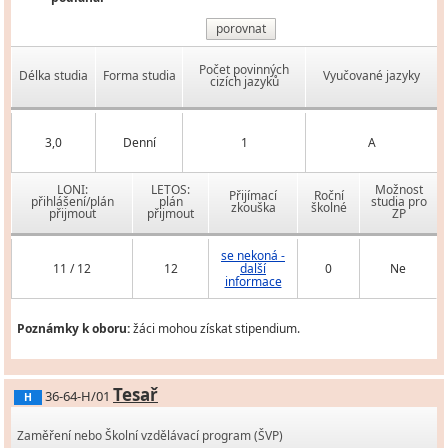
porovnat
Počet povinných
Délka studia
Forma studia
Vyučované jazyky
cizích jazyků
3,0
Denní
1
A
LONI:
LETOS:
Možnost
Přijímací
Roční
přihlášení/plán
plán
studia pro
zkouška
školné
přijmout
přijmout
ZP
se nekoná -
11 / 12
12
další
0
Ne
informace
Poznámky k oboru:
žáci mohou získat stipendium.
Tesař
36-64-H/01
H
Zaměření nebo Školní vzdělávací program (ŠVP)