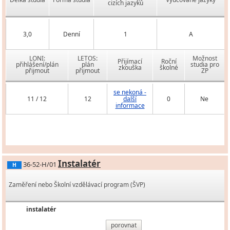
cizích jazyků
3,0
Denní
1
A
LONI:
LETOS:
Možnost
Přijímací
Roční
přihlášení/plán
plán
studia pro
zkouška
školné
přijmout
přijmout
ZP
se nekoná -
11 / 12
12
další
0
Ne
informace
Instalatér
36-52-H/01
H
Zaměření nebo Školní vzdělávací program (ŠVP)
instalatér
porovnat