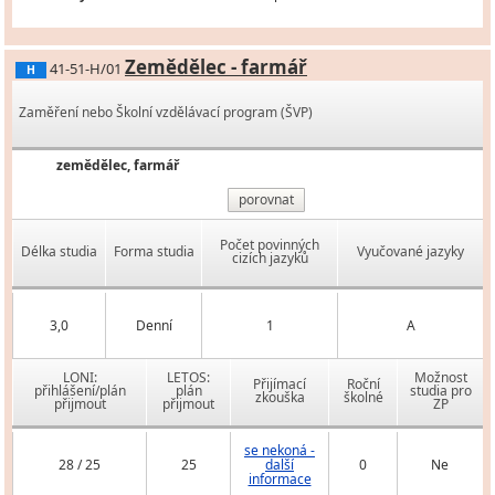
Zemědělec - farmář
41-51-H/01
H
Zaměření nebo Školní vzdělávací program (ŠVP)
zemědělec, farmář
porovnat
Počet povinných
Délka studia
Forma studia
Vyučované jazyky
cizích jazyků
3,0
Denní
1
A
LONI:
LETOS:
Možnost
Přijímací
Roční
přihlášení/plán
plán
studia pro
zkouška
školné
přijmout
přijmout
ZP
se nekoná -
28 / 25
25
další
0
Ne
informace