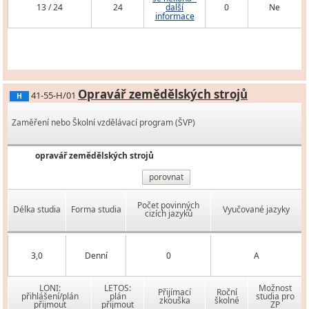
13 / 24
24
další
0
Ne
informace
Opravář zemědělských strojů
41-55-H/01
H
Zaměření nebo Školní vzdělávací program (ŠVP)
opravář zemědělských strojů
porovnat
Počet povinných
Délka studia
Forma studia
Vyučované jazyky
cizích jazyků
3,0
Denní
0
A
LONI:
LETOS:
Možnost
Přijímací
Roční
přihlášení/plán
plán
studia pro
zkouška
školné
přijmout
přijmout
ZP