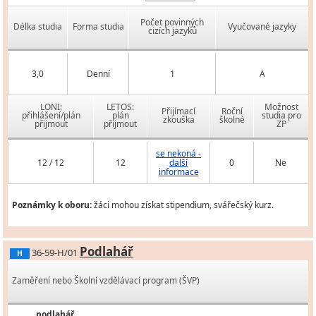
Počet povinných
Délka studia
Forma studia
Vyučované jazyky
cizích jazyků
3,0
Denní
1
A
LONI:
LETOS:
Možnost
Přijímací
Roční
přihlášení/plán
plán
studia pro
zkouška
školné
přijmout
přijmout
ZP
se nekoná -
12 / 12
12
další
0
Ne
informace
Poznámky k oboru:
žáci mohou získat stipendium, svářečský kurz.
Podlahář
36-59-H/01
H
Zaměření nebo Školní vzdělávací program (ŠVP)
podlahář