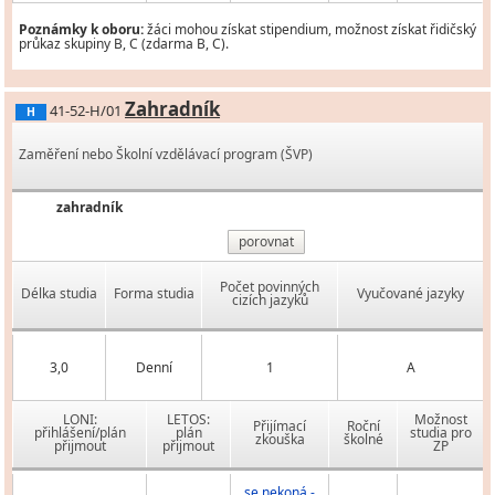
Poznámky k oboru:
žáci mohou získat stipendium, možnost získat řidičský
průkaz skupiny B, C (zdarma B, C).
Zahradník
41-52-H/01
H
Zaměření nebo Školní vzdělávací program (ŠVP)
zahradník
porovnat
Počet povinných
Délka studia
Forma studia
Vyučované jazyky
cizích jazyků
3,0
Denní
1
A
LONI:
LETOS:
Možnost
Přijímací
Roční
přihlášení/plán
plán
studia pro
zkouška
školné
přijmout
přijmout
ZP
se nekoná -