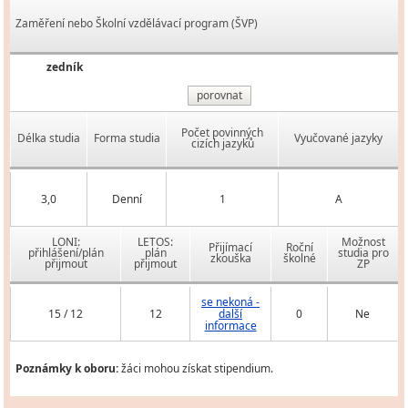
Zaměření nebo Školní vzdělávací program (ŠVP)
zedník
porovnat
Počet povinných
Délka studia
Forma studia
Vyučované jazyky
cizích jazyků
3,0
Denní
1
A
LONI:
LETOS:
Možnost
Přijímací
Roční
přihlášení/plán
plán
studia pro
zkouška
školné
přijmout
přijmout
ZP
se nekoná -
15 / 12
12
další
0
Ne
informace
Poznámky k oboru:
žáci mohou získat stipendium.