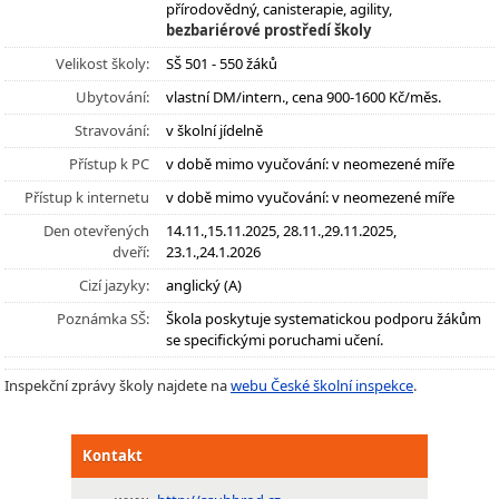
přírodovědný, canisterapie, agility,
bezbariérové prostředí školy
Velikost školy:
SŠ 501 - 550 žáků
Ubytování:
vlastní DM/intern., cena 900-1600 Kč/měs.
Stravování:
v školní jídelně
Přístup k PC
v době mimo vyučování: v neomezené míře
Přístup k internetu
v době mimo vyučování: v neomezené míře
Den otevřených
14.11.,15.11.2025, 28.11.,29.11.2025,
dveří:
23.1.,24.1.2026
Cizí jazyky:
anglický (A)
Poznámka SŠ:
Škola poskytuje systematickou podporu žákům
se specifickými poruchami učení.
Inspekční zprávy školy najdete na
webu České školní inspekce
.
Kontakt