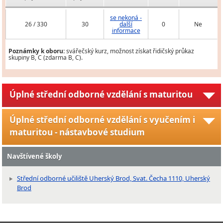
se nekoná -
26 / 330
30
další
0
Ne
informace
Poznámky k oboru:
svářečský kurz, možnost získat řidičský průkaz
skupiny B, C (zdarma B, C).
Úplné střední odborné vzdělání s maturitou
Úplné střední odborné vzdělání s vyučením i
maturitou - nástavbové studium
Navštívené školy
Střední odborné učiliště Uherský Brod, Svat. Čecha 1110, Uherský
Brod