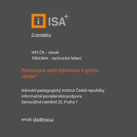
O projektu
NPI ČR – obsah
TREXIMA – technické řešení
Potřebujete další informace k výběru
studia?
Národní pedagogický institut České republiky
informačně poradenská podpora
Senovážné náměstí 25, Praha 1
email:
ckp@npi.cz