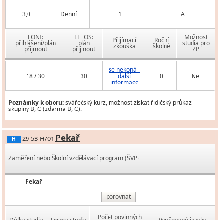
3,0
Denní
1
A
LONI:
LETOS:
Možnost
Přijímací
Roční
přihlášení/plán
plán
studia pro
zkouška
školné
přijmout
přijmout
ZP
se nekoná -
18 / 30
30
další
0
Ne
informace
Poznámky k oboru:
svářečský kurz, možnost získat řidičský průkaz
skupiny B, C (zdarma B, C).
Pekař
29-53-H/01
H
Zaměření nebo Školní vzdělávací program (ŠVP)
Pekař
porovnat
Počet povinných
Délka studia
Forma studia
Vyučované jazyky