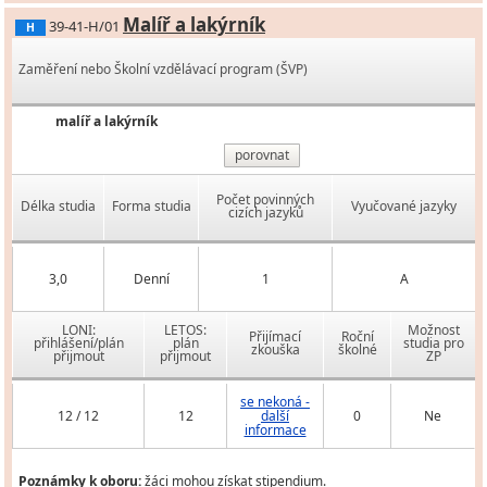
Malíř a lakýrník
39-41-H/01
H
Zaměření nebo Školní vzdělávací program (ŠVP)
malíř a lakýrník
porovnat
Počet povinných
Délka studia
Forma studia
Vyučované jazyky
cizích jazyků
3,0
Denní
1
A
LONI:
LETOS:
Možnost
Přijímací
Roční
přihlášení/plán
plán
studia pro
zkouška
školné
přijmout
přijmout
ZP
se nekoná -
12 / 12
12
další
0
Ne
informace
Poznámky k oboru:
žáci mohou získat stipendium.