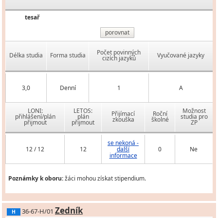
tesař
porovnat
Počet povinných
Délka studia
Forma studia
Vyučované jazyky
cizích jazyků
3,0
Denní
1
A
LONI:
LETOS:
Možnost
Přijímací
Roční
přihlášení/plán
plán
studia pro
zkouška
školné
přijmout
přijmout
ZP
se nekoná -
12 / 12
12
další
0
Ne
informace
Poznámky k oboru:
žáci mohou získat stipendium.
Zedník
36-67-H/01
H