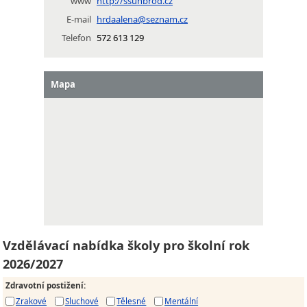
www
http://ssuhbrod.cz
E-mail
hrdaalena@seznam.cz
Telefon
572 613 129
Mapa
Vzdělávací nabídka školy pro školní rok
2026/2027
Zdravotní postižení
:
Zrakové
Sluchové
Tělesné
Mentální