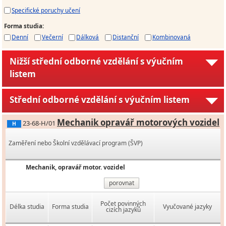
Specifické poruchy učení
Forma studia
:
Denní
Večerní
Dálková
Distanční
Kombinovaná
Nižší střední odborné vzdělání s výučním
listem
Střední odborné vzdělání s výučním listem
Mechanik opravář motorových vozidel
23-68-H/01
H
Zaměření nebo Školní vzdělávací program (ŠVP)
Mechanik, opravář motor. vozidel
porovnat
Počet povinných
Délka studia
Forma studia
Vyučované jazyky
cizích jazyků