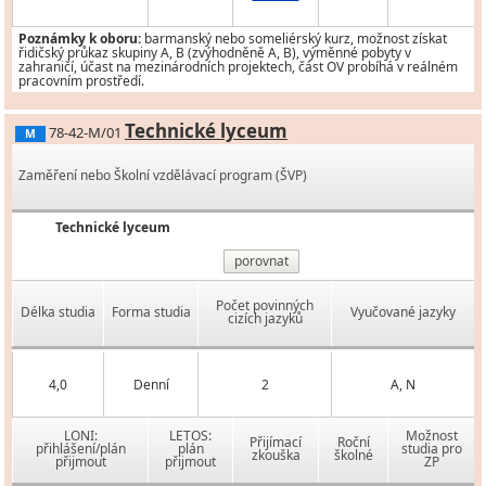
Poznámky k oboru:
barmanský nebo someliérský kurz, možnost získat
řidičský průkaz skupiny A, B (zvýhodněně A, B), výměnné pobyty v
zahraničí, účast na mezinárodních projektech, část OV probíhá v reálném
pracovním prostředí.
Technické lyceum
78-42-M/01
M
Zaměření nebo Školní vzdělávací program (ŠVP)
Technické lyceum
porovnat
Počet povinných
Délka studia
Forma studia
Vyučované jazyky
cizích jazyků
4,0
Denní
2
A, N
LONI:
LETOS:
Možnost
Přijímací
Roční
přihlášení/plán
plán
studia pro
zkouška
školné
přijmout
přijmout
ZP