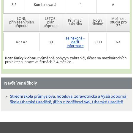
3,5
Kombinovaná
1
A
LONI:
LETOS:
Možnost
Přijímací
Roční
přihlášení/plán
plán
studia pro
zkouška
školné
přijmout
přijmout
ZP
se nekoná -
47 / 47
30
další
3000
Ne
informace
Poznámky k oboru:
výměnné pobyty v zahraničí, účast na mezinárodních
projektech, praxe ve firmách 2-4 měsíce.
Navštívené školy
Střední škola průmyslová, hotelová, zdravotnická a Vyšší odborná
škola Uherské Hradiště, Jiřího z Poděbrad 949, Uherské Hradiště