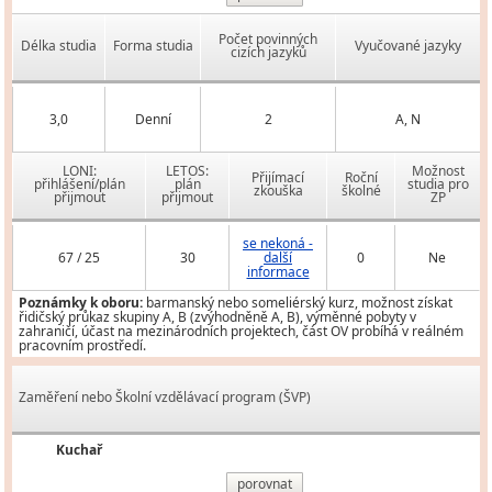
Počet povinných
Délka studia
Forma studia
Vyučované jazyky
cizích jazyků
3,0
Denní
2
A, N
LONI:
LETOS:
Možnost
Přijímací
Roční
přihlášení/plán
plán
studia pro
zkouška
školné
přijmout
přijmout
ZP
se nekoná -
67 / 25
30
další
0
Ne
informace
Poznámky k oboru:
barmanský nebo someliérský kurz, možnost získat
řidičský průkaz skupiny A, B (zvýhodněně A, B), výměnné pobyty v
zahraničí, účast na mezinárodních projektech, část OV probíhá v reálném
pracovním prostředí.
Zaměření nebo Školní vzdělávací program (ŠVP)
Kuchař
porovnat