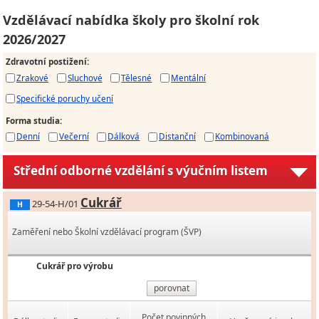
Vzdělávací nabídka školy pro školní rok
2026/2027
Zdravotní postižení
:
Zrakové
Sluchové
Tělesné
Mentální
Specifické poruchy učení
Forma studia
:
Denní
Večerní
Dálková
Distanční
Kombinovaná
Střední odborné vzdělání s výučním listem
Cukrář
29-54-H/01
H
Zaměření nebo Školní vzdělávací program (ŠVP)
Cukrář pro výrobu
porovnat
Počet povinných