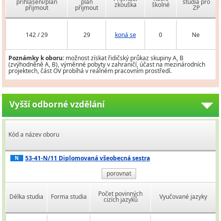
přihlášení/plán
plán
studia pro
zkouška
školné
přijmout
přijmout
ZP
142 / 29
29
koná se
0
Ne
Poznámky k oboru:
možnost získat řidičský průkaz skupiny A, B
(zvýhodněně A, B), výměnné pobyty v zahraničí, účast na mezinárodních
projektech, část OV probíhá v reálném pracovním prostředí.
Vyšší odborné vzdělání
Kód a název oboru
53-41-N/11 Diplomovaná všeobecná sestra
N
porovnat
Počet povinných
Délka studia
Forma studia
Vyučované jazyky
cizích jazyků