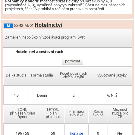
Poznámky k oboru:
možnost získat řidičský průkaz skupiny A, B
(zvýhodněně A, B), výměnné pobyty v zahraničí, účast na mezinárodních
projektech, část OV probíhá v reálném pracovním prostředí.
Hotelnictví
65-42-M/01
M
Zaměření nebo Školní vzdělávací program (ŠVP)
Hotelnictví a cestovní ruch
porovnat
Počet povinných
Délka studia
Forma studia
Vyučované jazyky
cizích jazyků
4,0
Denní
2
A, N, Š
LONI:
LETOS:
Možnost
Přijímací
Roční
přihlášení/plán
plán
studia pro
zkouška
školné
přijmout
přijmout
ZP
196 / 58
58
koná se
0
Ne