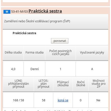
Praktická sestra
53-41-M/03
M
Zaměření nebo Školní vzdělávací program (ŠVP)
Praktická sestra
porovnat
Počet povinných
Délka studia
Forma studia
Vyučované jazyky
cizích jazyků
4,0
Denní
1
A
LONI:
LETOS:
Možnost
Přijímací
Roční
přihlášení/plán
plán
studia pro
zkouška
školné
přijmout
přijmout
ZP
168 / 58
58
koná se
0
Ne