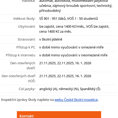
nabídka:
automat, autoškola, multimediální jazyková
učebna, zájmový kroužek sportovní, technický,
přírodovědný
Velikost školy:
SŠ 901 - 951 žáků, VOŠ 1 - 50 studentů
Ubytování:
lze zajistit, cena 1400 Kč/měs., VOŠ lze zajistit,
cena 1400 Kč za měs.
Stravování:
v školní jídelně
Přístup k PC
v době mimo vyučování: v omezené míře
Přístup k internetu
v době mimo vyučování: v neomezené míře
Den otevřených
21.11.2025, 22.11.2025, 16. 1. 2026
dveří:
Den otevřených dveří
21.11.2025, 22.11.2025, 16. 1. 2026
VOŠ:
Cizí jazyky:
anglický (A), německý (N), španělský (Š)
Inspekční zprávy školy najdete na
webu České školní inspekce
.
Kontakt