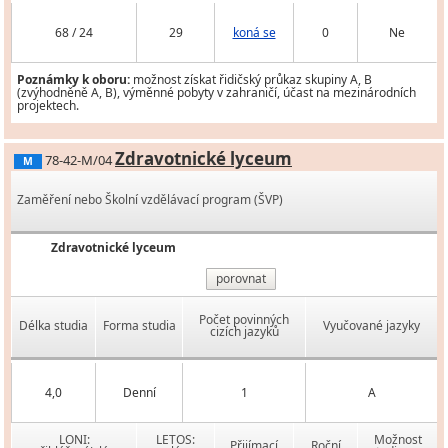
68 / 24
29
koná se
0
Ne
Poznámky k oboru:
možnost získat řidičský průkaz skupiny A, B
(zvýhodněně A, B), výměnné pobyty v zahraničí, účast na mezinárodních
projektech.
Zdravotnické lyceum
78-42-M/04
M
Zaměření nebo Školní vzdělávací program (ŠVP)
Zdravotnické lyceum
porovnat
Počet povinných
Délka studia
Forma studia
Vyučované jazyky
cizích jazyků
4,0
Denní
1
A
LONI:
LETOS:
Možnost
Přijímací
Roční