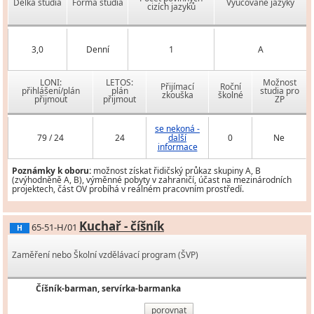
Délka studia
Forma studia
Vyučované jazyky
cizích jazyků
3,0
Denní
1
A
LONI:
LETOS:
Možnost
Přijímací
Roční
přihlášení/plán
plán
studia pro
zkouška
školné
přijmout
přijmout
ZP
se nekoná -
79 / 24
24
další
0
Ne
informace
Poznámky k oboru:
možnost získat řidičský průkaz skupiny A, B
(zvýhodněně A, B), výměnné pobyty v zahraničí, účast na mezinárodních
projektech, část OV probíhá v reálném pracovním prostředí.
Kuchař - číšník
65-51-H/01
H
Zaměření nebo Školní vzdělávací program (ŠVP)
Číšník-barman, servírka-barmanka
porovnat