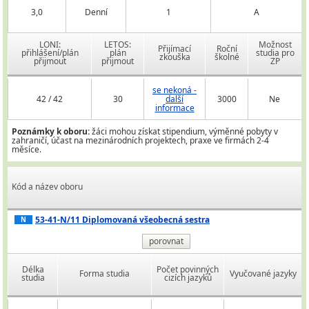
3,0
Denní
1
A
LONI:
LETOS:
Možnost
Přijímací
Roční
přihlášení/plán
plán
studia pro
zkouška
školné
přijmout
přijmout
ZP
se nekoná -
42 / 42
30
další
3000
Ne
informace
Poznámky k oboru:
žáci mohou získat stipendium, výměnné pobyty v
zahraničí, účast na mezinárodních projektech, praxe ve firmách 2-4
měsíce.
Kód a název oboru
53-41-N/11 Diplomovaná všeobecná sestra
N
porovnat
Délka
Počet povinných
Forma studia
Vyučované jazyky
studia
cizích jazyků