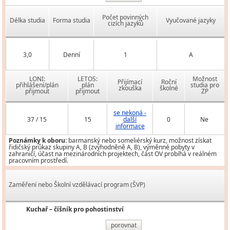
Počet povinných
Délka studia
Forma studia
Vyučované jazyky
cizích jazyků
3,0
Denní
1
A
LONI:
LETOS:
Možnost
Přijímací
Roční
přihlášení/plán
plán
studia pro
zkouška
školné
přijmout
přijmout
ZP
se nekoná -
37 / 15
15
další
0
Ne
informace
Poznámky k oboru:
barmanský nebo someliérský kurz, možnost získat
řidičský průkaz skupiny A, B (zvýhodněně A, B), výměnné pobyty v
zahraničí, účast na mezinárodních projektech, část OV probíhá v reálném
pracovním prostředí.
Zaměření nebo Školní vzdělávací program (ŠVP)
Kuchař – číšník pro pohostinství
porovnat