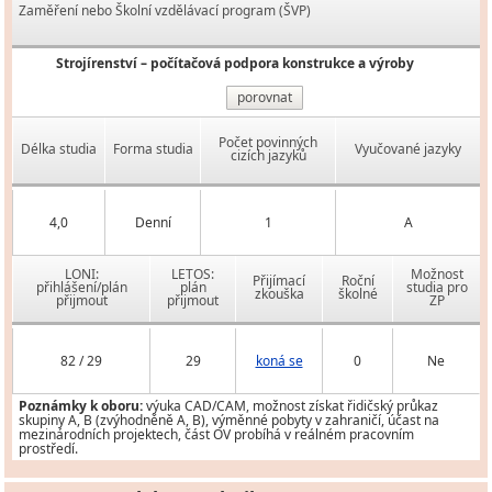
Zaměření nebo Školní vzdělávací program (ŠVP)
Strojírenství – počítačová podpora konstrukce a výroby
porovnat
Počet povinných
Délka studia
Forma studia
Vyučované jazyky
cizích jazyků
4,0
Denní
1
A
LONI:
LETOS:
Možnost
Přijímací
Roční
přihlášení/plán
plán
studia pro
zkouška
školné
přijmout
přijmout
ZP
82 / 29
29
koná se
0
Ne
Poznámky k oboru:
výuka CAD/CAM, možnost získat řidičský průkaz
skupiny A, B (zvýhodněně A, B), výměnné pobyty v zahraničí, účast na
mezinárodních projektech, část OV probíhá v reálném pracovním
prostředí.