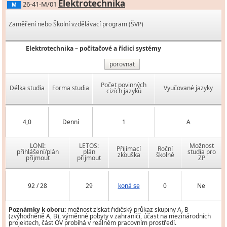
Elektrotechnika
26-41-M/01
M
Zaměření nebo Školní vzdělávací program (ŠVP)
Elektrotechnika – počítačové a řídicí systémy
porovnat
Počet povinných
Délka studia
Forma studia
Vyučované jazyky
cizích jazyků
4,0
Denní
1
A
LONI:
LETOS:
Možnost
Přijímací
Roční
přihlášení/plán
plán
studia pro
zkouška
školné
přijmout
přijmout
ZP
92 / 28
29
koná se
0
Ne
Poznámky k oboru:
možnost získat řidičský průkaz skupiny A, B
(zvýhodněně A, B), výměnné pobyty v zahraničí, účast na mezinárodních
projektech, část OV probíhá v reálném pracovním prostředí.