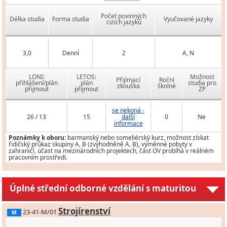
Počet povinných
Délka studia
Forma studia
Vyučované jazyky
cizích jazyků
3,0
Denní
2
A, N
LONI:
LETOS:
Možnost
Přijímací
Roční
přihlášení/plán
plán
studia pro
zkouška
školné
přijmout
přijmout
ZP
se nekoná -
26 / 13
15
další
0
Ne
informace
Poznámky k oboru:
barmanský nebo someliérský kurz, možnost získat
řidičský průkaz skupiny A, B (zvýhodněně A, B), výměnné pobyty v
zahraničí, účast na mezinárodních projektech, část OV probíhá v reálném
pracovním prostředí.
Úplné střední odborné vzdělání s maturitou
Strojírenství
23-41-M/01
M