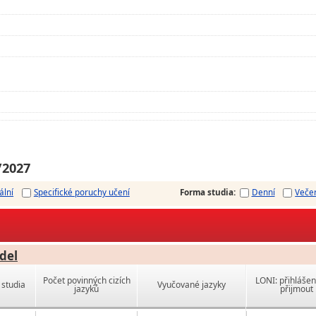
/2027
ální
Specifické poruchy učení
Forma studia
:
Denní
Veče
del
Počet povinných cizích
LONI: přihlášen
studia
Vyučované jazyky
jazyků
přijmout