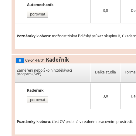
Automechanik
3,0
De
porovnat
Poznámky k oboru:
možnost získat řidičský průkaz skupiny B, C (zdar
Kadeřník
69-51-H/01
H
Zaměření nebo Školní vzdělávací
Délka studia
Forma 
program (ŠVP)
Kadeřník
3,0
De
porovnat
Poznámky k oboru:
část OV probíhá v reálném pracovním prostředí.