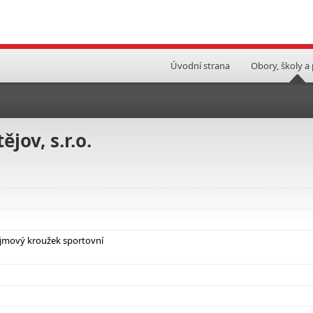
Úvodní strana
Obory, školy a
jov, s.r.o.
jmový kroužek sportovní