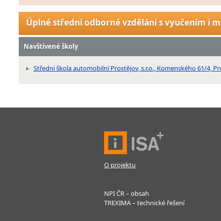
Úplné střední odborné vzdělání s vyučením i m
Navštívené školy
Střední škola automobilní Prostějov, s.r.o., Komenského 61/4, Pr
O projektu
NPI ČR – obsah
TREXIMA – technické řešení