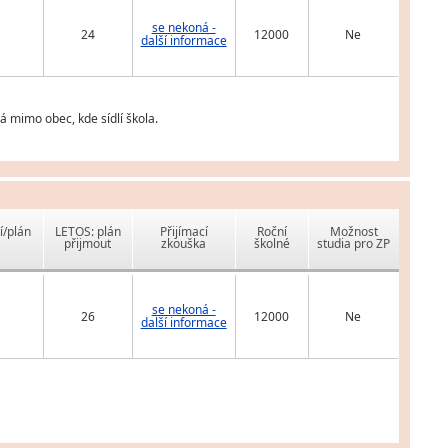
se nekoná -
24
12000
Ne
další informace
á mimo obec, kde sídlí škola.
í/plán
LETOS: plán
Přijímací
Roční
Možnost
přijmout
zkouška
školné
studia pro ZP
se nekoná -
26
12000
Ne
další informace