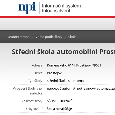
Úvodní strana
Volba podle školy
Škola
Střední škola automobilní Prostě
Adresa:
Komenského 61/4, Prostějov, 79601
Okres:
Prostějov
Typ školy:
střední škola, soukromá
Vybavení školy a její
nápojový automat, potravinový automat, zá
nabídka:
Velikost školy:
SŠ 151 - 200 žáků
Ubytování:
škola nezajišťuje