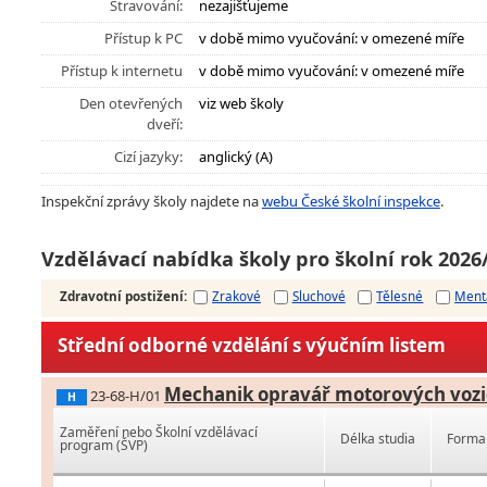
Stravování:
nezajišťujeme
Přístup k PC
v době mimo vyučování: v omezené míře
Přístup k internetu
v době mimo vyučování: v omezené míře
Den otevřených
viz web školy
dveří:
Cizí jazyky:
anglický (A)
Inspekční zprávy školy najdete na
webu České školní inspekce
.
Vzdělávací nabídka školy pro školní rok 2026
Zdravotní postižení
:
Zrakové
Sluchové
Tělesné
Ment
Střední odborné vzdělání s výučním listem
Mechanik opravář motorových vozi
23-68-H/01
H
Zaměření nebo Školní vzdělávací
Délka studia
Forma 
program (ŠVP)