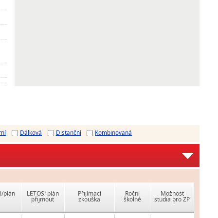
rní
Dálková
Distanční
Kombinovaná
í/plán
LETOS: plán
Přijímací
Roční
Možnost
přijmout
zkouška
školné
studia pro ZP