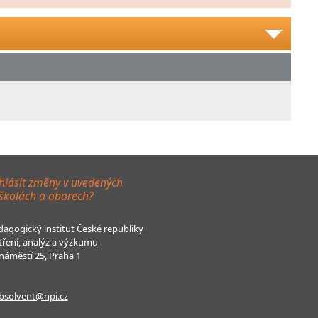
hlásit změny v uvedených
 školách a oborech?
agogický institut České republiky
tření, analýz a výzkumu
áměstí 25, Praha 1
bsolvent@npi.cz