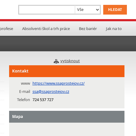
 profese
Absolventi škol a trh práce
Bez bariér
Jak na to
vytisknout
Kontakt
www
https://www.ssaprostejov.cz/
E-mail
ssa@ssaprostejov.cz
Telefon
724 537 727
Mapa