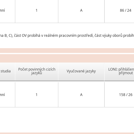
nní
1
A
86 / 24
ma B, C), část OV probíhá v reálném pracovním prostředí, část výuky oborů probíh
Počet povinných cizích
LONI: přihlášen
studia
Vyučované jazyky
jazyků
přijmout
nní
1
A
158 / 26