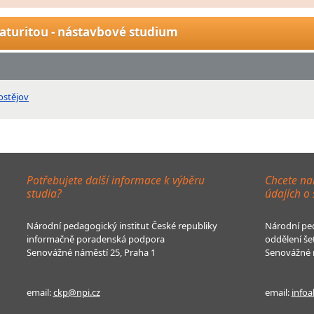
aturitou - nástavbové studium
ostějov
Potřebujete další informace k výběru
Chcete na
studia?
údajích o
Národní pedagogický institut České republiky
Národní ped
informačně poradenská podpora
oddělení še
Senovážné náměstí 25, Praha 1
Senovážné n
email:
ckp@npi.cz
email:
infoa