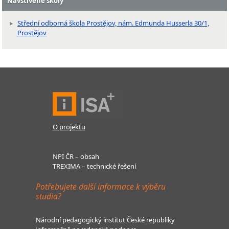
Navštívené školy
Střední odborná škola Prostějov, nám. Edmunda Husserla 30/1,
Prostějov
O projektu
NPI ČR – obsah
TREXIMA – technické řešení
Potřebujete další informace k výběru
studia?
Národní pedagogický institut České republiky