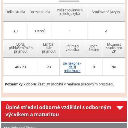
Počet povinných
Délka studia
Forma studia
Vyučované jazyky
cizích jazyků
3,0
Denní
1
A
LONI:
LETOS:
Možnost
Přijímací
Roční
přihlášení/plán
plán
studia pro
zkouška
školné
přijmout
přijmout
ZP
se nekoná -
40 / 23
23
další
0
Ne
informace
Poznámky k oboru:
část OV probíhá v reálném pracovním prostředí.
Úplné střední odborné vzdělání s odborným
výcvikem a maturitou