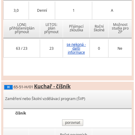
3,0
Denní
1
A
LONI:
LETOS:
Možnost
Přijímací
Roční
přihlášení/plán
plán
studia pro
zkouška
školné
přijmout
přijmout
ZP
se nekoná -
63 / 23
23
další
0
Ne
informace
Kuchař - číšník
65-51-H/01
H
Zaměření nebo Školní vzdělávací program (ŠVP)
číšník
porovnat
Počet povinných