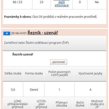
86 / 23
23
další
0
Ne
informace
Poznámky k oboru:
část OV probíhá v reálném pracovním prostředí.
Řezník - uzenář
29-56-H/01
H
Zaměření nebo Školní vzdělávací program (ŠVP)
Řezník-uzenář
porovnat
Počet povinných
Délka studia
Forma studia
Vyučované jazyky
cizích jazyků
3,0
Denní
1
A
LONI:
LETOS:
Možnost
Přijímací
Roční
přihlášení/plán
plán
studia pro
zkouška
školné
přijmout
přijmout
ZP