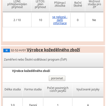
LONI:
LETOS:
Možnost
Přijímací
Roční
přihlášení/plán
plán
studia pro
zkouška
školné
přijmout
přijmout
ZP
se nekoná -
2 / 10
10
další
0
Ne
informace
Výrobce kožedělného zboží
32-52-H/01
H
Zaměření nebo Školní vzdělávací program (ŠVP)
Výrobce kožedělného zboží
porovnat
Počet povinných
Délka studia
Forma studia
Vyučované jazyky
cizích jazyků
3,0
Denní
1
A