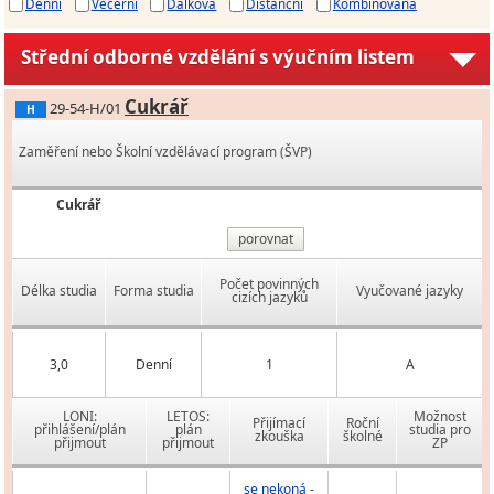
Denní
Večerní
Dálková
Distanční
Kombinovaná
Střední odborné vzdělání s výučním listem
Cukrář
29-54-H/01
H
Zaměření nebo Školní vzdělávací program (ŠVP)
Cukrář
porovnat
Počet povinných
Délka studia
Forma studia
Vyučované jazyky
cizích jazyků
3,0
Denní
1
A
LONI:
LETOS:
Možnost
Přijímací
Roční
přihlášení/plán
plán
studia pro
zkouška
školné
přijmout
přijmout
ZP
se nekoná -