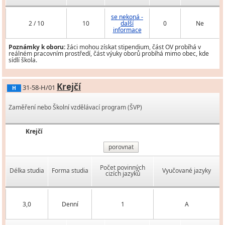
se nekoná -
2 / 10
10
další
0
Ne
informace
Poznámky k oboru:
žáci mohou získat stipendium, část OV probíhá v
reálném pracovním prostředí, část výuky oborů probíhá mimo obec, kde
sídlí škola.
Krejčí
31-58-H/01
H
Zaměření nebo Školní vzdělávací program (ŠVP)
Krejčí
porovnat
Počet povinných
Délka studia
Forma studia
Vyučované jazyky
cizích jazyků
3,0
Denní
1
A