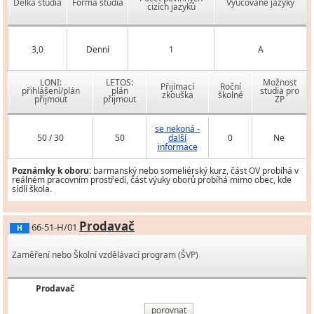
Délka studia
Forma studia
Vyučované jazyky
cizích jazyků
3,0
Denní
1
A
LONI:
LETOS:
Možnost
Přijímací
Roční
přihlášení/plán
plán
studia pro
zkouška
školné
přijmout
přijmout
ZP
se nekoná -
50 / 30
50
další
0
Ne
informace
Poznámky k oboru:
barmanský nebo someliérský kurz, část OV probíhá v
reálném pracovním prostředí, část výuky oborů probíhá mimo obec, kde
sídlí škola.
Prodavač
66-51-H/01
H
Zaměření nebo Školní vzdělávací program (ŠVP)
Prodavač
porovnat