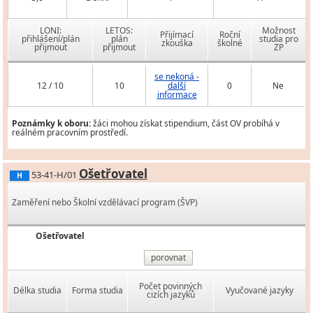
LONI:
LETOS:
Možnost
Přijímací
Roční
přihlášení/plán
plán
studia pro
zkouška
školné
přijmout
přijmout
ZP
se nekoná -
12 / 10
10
další
0
Ne
informace
Poznámky k oboru:
žáci mohou získat stipendium, část OV probíhá v
reálném pracovním prostředí.
Ošetřovatel
53-41-H/01
H
Zaměření nebo Školní vzdělávací program (ŠVP)
Ošetřovatel
porovnat
Počet povinných
Délka studia
Forma studia
Vyučované jazyky
cizích jazyků