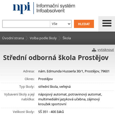
Úvodní strana
Volba podle školy
Škola
vytisknout
Střední odborná škola Prostějov
Adresa:
nám. Edmunda Husserla 30/1, Prostějov, 79601
Okres:
Prostějov
Typ školy:
střední škola, veřejná
Vybavení školy a její
nápojový automat, potravinový automat,
nabídka:
multimediální jazyková učebna, zájmový
kroužek sportovní
Velikost školy:
SŠ 351 - 400 žáků