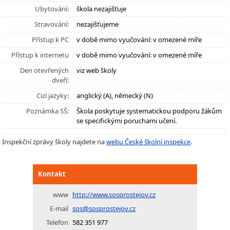
Ubytování:
škola nezajišťuje
Stravování:
nezajišťujeme
Přístup k PC
v době mimo vyučování: v omezené míře
Přístup k internetu
v době mimo vyučování: v omezené míře
Den otevřených
viz web školy
dveří:
Cizí jazyky:
anglický (A), německý (N)
Poznámka SŠ:
Škola poskytuje systematickou podporu žákům
se specifickými poruchami učení.
Inspekční zprávy školy najdete na
webu České školní inspekce
.
Kontakt
www
http://www.sosprostejov.cz
E-mail
sos@sosprostejov.cz
Telefon
582 351 977