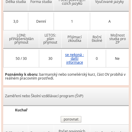
Délka studia
Forma studia
Vyučované jazyky
cizích jazyků
3,0
Denní
1
A
LONI:
LETOS:
Možnost
Přijímací
Roční
přihlášení/plán
plán
studia pro
zkouška
školné
přijmout
přijmout
ZP
se nekoná -
50 / 30
30
další
0
Ne
informace
Poznámky k oboru:
barmanský nebo someliérský kurz, část OV probíhá v
reálném pracovním prostředí.
Zaměření nebo Školní vzdělávací program (ŠVP)
Kuchař
porovnat
Počet povinných