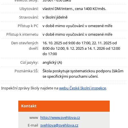
Velikost školy:
SŠ 601 - 650 žáků
Ubytování:
vlastní DM/intern., cena 1400 Kč/měs.
Stravování:
v školní jídelně
Přístup k PC
v době mimo vyučování: v omezené míře
Přístup k internetu
v době mimo vyučování: v omezené míře
Den otevřených
16. 10. 2025 od 9:00 do 17:00, 22. 11. 2025 od
dveří:
8:00 do 12:00, 9. 12. 2025 a 14. 1. 2026 od 12:00
do 17:00
Cizí jazyky:
anglický (A)
Poznámka SŠ:
Škola poskytuje systematickou podporu žákům
se specifickými poruchami učení.
Inspekční zprávy školy najdete na
webu České školní inspekce
.
Kontakt
www
http://www.svehlova.cz
E-mail
svehlova@svehlova.cz