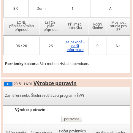
3,0
Denní
1
A
LONI:
LETOS:
Možnost
Přijímací
Roční
přihlášení/plán
plán
studia pro
zkouška
školné
přijmout
přijmout
ZP
se nekoná -
96 / 26
26
další
0
Ne
informace
Poznámky k oboru:
žáci mohou získat stipendium.
Výrobce potravin
29-51-H/01
H
Zaměření nebo Školní vzdělávací program (ŠVP)
Výrobce potravin
porovnat
Počet povinných
Délka studia
Forma studia
Vyučované jazyky