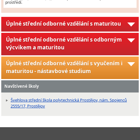
prostředí.
Úplné střední odborné vzdělání s maturitou
Úplné střední odborné vzdělání s odborným
výcvikem a maturitou
Úplné střední odborné vzdělání s vyučením i
maturitou - nástavbové studium
Navštívené školy
Švehlova střední škola polytechnická Prostějov, nám. Spojenců
2555/17, Prostějov