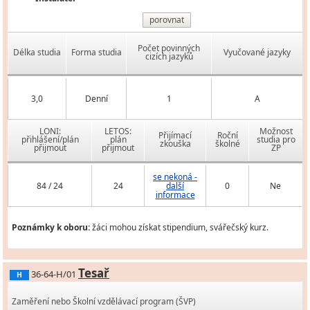
porovnat
Počet povinných
Délka studia
Forma studia
Vyučované jazyky
cizích jazyků
3,0
Denní
1
A
LONI:
LETOS:
Možnost
Přijímací
Roční
přihlášení/plán
plán
studia pro
zkouška
školné
přijmout
přijmout
ZP
se nekoná -
84 / 24
24
další
0
Ne
informace
Poznámky k oboru:
žáci mohou získat stipendium, svářečský kurz.
Tesař
36-64-H/01
H
Zaměření nebo Školní vzdělávací program (ŠVP)