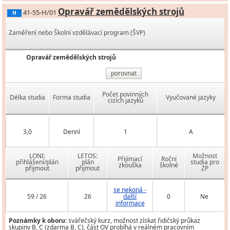
Opravář zemědělských strojů
41-55-H/01
H
Zaměření nebo Školní vzdělávací program (ŠVP)
Opravář zemědělských strojů
porovnat
Počet povinných
Délka studia
Forma studia
Vyučované jazyky
cizích jazyků
3,0
Denní
1
A
LONI:
LETOS:
Možnost
Přijímací
Roční
přihlášení/plán
plán
studia pro
zkouška
školné
přijmout
přijmout
ZP
se nekoná -
59 / 26
26
další
0
Ne
informace
Poznámky k oboru:
svářečský kurz, možnost získat řidičský průkaz
skupiny B, C (zdarma B, C), část OV probíhá v reálném pracovním