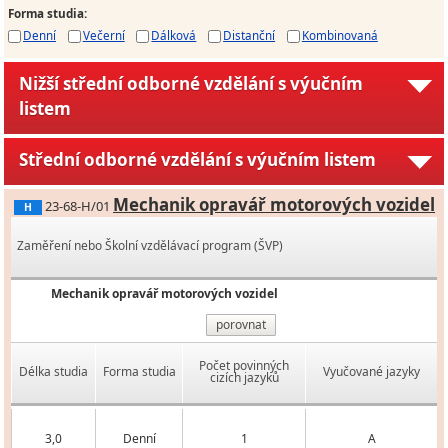
Forma studia
:
Denní
Večerní
Dálková
Distanční
Kombinovaná
Nižší střední odborné vzdělání s výučním
listem
Střední odborné vzdělání s výučním listem
Mechanik opravář motorových vozidel
23-68-H/01
H
Zaměření nebo Školní vzdělávací program (ŠVP)
Mechanik opravář motorových vozidel
porovnat
Počet povinných
Délka studia
Forma studia
Vyučované jazyky
cizích jazyků
3,0
Denní
1
A