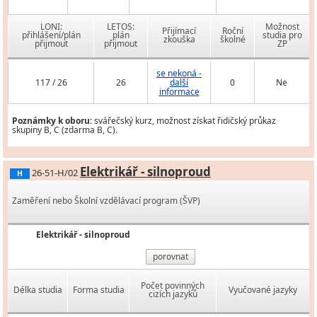
LONI:
LETOS:
Možnost
Přijímací
Roční
přihlášení/plán
plán
studia pro
zkouška
školné
přijmout
přijmout
ZP
se nekoná -
117 / 26
26
další
0
Ne
informace
Poznámky k oboru:
svářečský kurz, možnost získat řidičský průkaz
skupiny B, C (zdarma B, C).
Elektrikář - silnoproud
26-51-H/02
H
Zaměření nebo Školní vzdělávací program (ŠVP)
Elektrikář - silnoproud
porovnat
Počet povinných
Délka studia
Forma studia
Vyučované jazyky
cizích jazyků