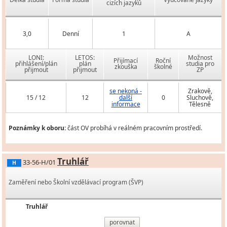
cizích jazyků
3,0
Denní
1
A
LONI:
LETOS:
Možnost
Přijímací
Roční
přihlášení/plán
plán
studia pro
zkouška
školné
přijmout
přijmout
ZP
se nekoná -
Zrakově,
15 / 12
12
další
0
Sluchově,
informace
Tělesně
Poznámky k oboru:
část OV probíhá v reálném pracovním prostředí.
Truhlář
33-56-H/01
H
Zaměření nebo Školní vzdělávací program (ŠVP)
Truhlář
porovnat