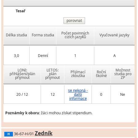
Tesař
porovnat
Počet povinných
Délka studia
Forma studia
Vyučované jazyky
cizích jazyků
3,0
Denní
1
A
LONI:
LETOS:
Možnost
Přijímací
Roční
přihlášení/plán
plán
studia pro
zkouška
školné
přijmout
přijmout
ZP
se nekoná -
20 / 12
12
další
0
Ne
informace
Poznámky k oboru:
žáci mohou získat stipendium.
Zedník
36-67-H/01
H