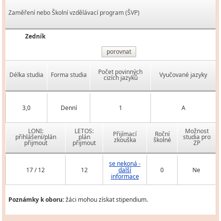
Zaměření nebo Školní vzdělávací program (ŠVP)
Zedník
porovnat
Počet povinných
Délka studia
Forma studia
Vyučované jazyky
cizích jazyků
3,0
Denní
1
A
LONI:
LETOS:
Možnost
Přijímací
Roční
přihlášení/plán
plán
studia pro
zkouška
školné
přijmout
přijmout
ZP
se nekoná -
17 / 12
12
další
0
Ne
informace
Poznámky k oboru:
žáci mohou získat stipendium.