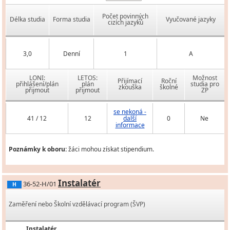
Počet povinných
Délka studia
Forma studia
Vyučované jazyky
cizích jazyků
3,0
Denní
1
A
LONI:
LETOS:
Možnost
Přijímací
Roční
přihlášení/plán
plán
studia pro
zkouška
školné
přijmout
přijmout
ZP
se nekoná -
41 / 12
12
další
0
Ne
informace
Poznámky k oboru:
žáci mohou získat stipendium.
Instalatér
36-52-H/01
H
Zaměření nebo Školní vzdělávací program (ŠVP)
Instalatér