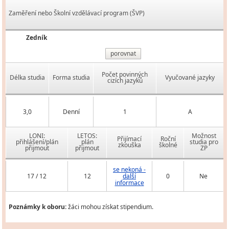
Zaměření nebo Školní vzdělávací program (ŠVP)
Zedník
porovnat
Počet povinných
Délka studia
Forma studia
Vyučované jazyky
cizích jazyků
3,0
Denní
1
A
LONI:
LETOS:
Možnost
Přijímací
Roční
přihlášení/plán
plán
studia pro
zkouška
školné
přijmout
přijmout
ZP
se nekoná -
17 / 12
12
další
0
Ne
informace
Poznámky k oboru:
žáci mohou získat stipendium.