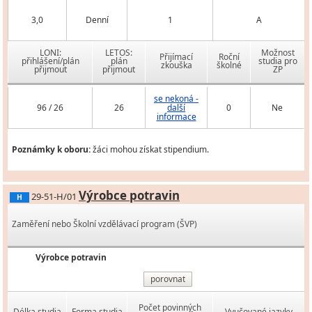
3,0
Denní
1
A
LONI:
LETOS:
Možnost
Přijímací
Roční
přihlášení/plán
plán
studia pro
zkouška
školné
přijmout
přijmout
ZP
se nekoná -
96 / 26
26
další
0
Ne
informace
Poznámky k oboru:
žáci mohou získat stipendium.
Výrobce potravin
29-51-H/01
H
Zaměření nebo Školní vzdělávací program (ŠVP)
Výrobce potravin
porovnat
Počet povinných
Délka studia
Forma studia
Vyučované jazyky