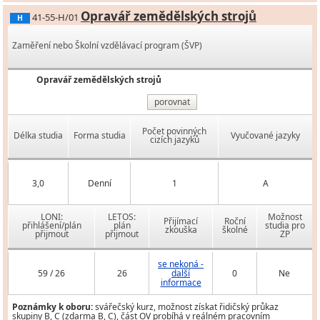
Opravář zemědělských strojů
41-55-H/01
H
Zaměření nebo Školní vzdělávací program (ŠVP)
Opravář zemědělských strojů
porovnat
Počet povinných
Délka studia
Forma studia
Vyučované jazyky
cizích jazyků
3,0
Denní
1
A
LONI:
LETOS:
Možnost
Přijímací
Roční
přihlášení/plán
plán
studia pro
zkouška
školné
přijmout
přijmout
ZP
se nekoná -
59 / 26
26
další
0
Ne
informace
Poznámky k oboru:
svářečský kurz, možnost získat řidičský průkaz
skupiny B, C (zdarma B, C), část OV probíhá v reálném pracovním