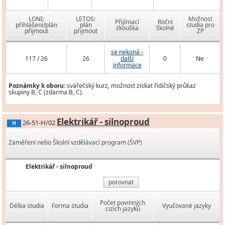
LONI:
LETOS:
Možnost
Přijímací
Roční
přihlášení/plán
plán
studia pro
zkouška
školné
přijmout
přijmout
ZP
se nekoná -
117 / 26
26
další
0
Ne
informace
Poznámky k oboru:
svářečský kurz, možnost získat řidičský průkaz
skupiny B, C (zdarma B, C).
Elektrikář - silnoproud
26-51-H/02
H
Zaměření nebo Školní vzdělávací program (ŠVP)
Elektrikář - silnoproud
porovnat
Počet povinných
Délka studia
Forma studia
Vyučované jazyky
cizích jazyků