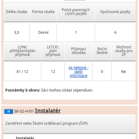
Počet povinných
Délka studia
Forma studia
Vyučované jazyky
cizích jazyků
3,0
Denní
1
A
LONI:
LETOS:
Možnost
Přijímací
Roční
přihlášení/plán
plán
studia pro
zkouška
školné
přijmout
přijmout
ZP
se nekoná -
41 / 12
12
další
0
Ne
informace
Poznámky k oboru:
žáci mohou získat stipendium.
Instalatér
36-52-H/01
H
Zaměření nebo Školní vzdělávací program (ŠVP)
Instalatér