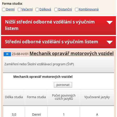
Forma studia
:
Denní
Večerní
Dálková
Distanční
Kombinovaná
Nižší střední odborné vzdělání s výučním
listem
Střední odborné vzdělání s výučním listem
Mechanik opravář motorových vozidel
23-68-H/01
H
Zaměření nebo Školní vzdělávací program (ŠVP)
Mechanik opravář motorových vozidel
porovnat
Počet povinných
Délka studia
Forma studia
Vyučované jazyky
cizích jazyků
3,0
Denní
1
A