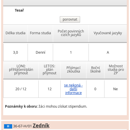
Tesař
porovnat
Počet povinných
Délka studia
Forma studia
Vyučované jazyky
cizích jazyků
3,0
Denní
1
A
LONI:
LETOS:
Možnost
Přijímací
Roční
přihlášení/plán
plán
studia pro
zkouška
školné
přijmout
přijmout
ZP
se nekoná -
20 / 12
12
další
0
Ne
informace
Poznámky k oboru:
žáci mohou získat stipendium.
Zedník
36-67-H/01
H