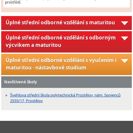
prostředí.
Úplné střední odborné vzdělání s maturitou
Úplné střední odborné vzdělání s odborným
výcvikem a maturitou
Úplné střední odborné vzdělání s vyučením i
maturitou - nástavbové studium
Navštívené školy
Švehlova střední škola polytechnická Prostějov, nám. Spojenců
2555/17, Prostějov