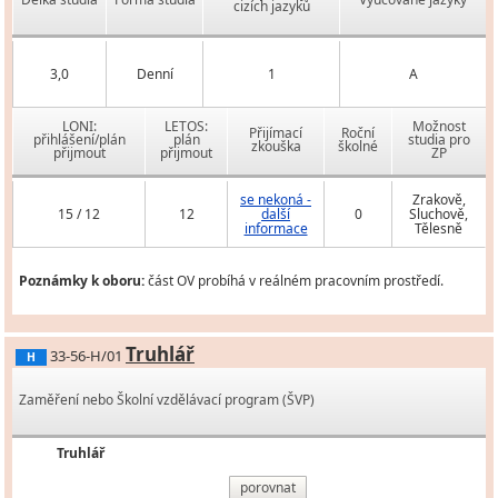
cizích jazyků
3,0
Denní
1
A
LONI:
LETOS:
Možnost
Přijímací
Roční
přihlášení/plán
plán
studia pro
zkouška
školné
přijmout
přijmout
ZP
se nekoná -
Zrakově,
15 / 12
12
další
0
Sluchově,
informace
Tělesně
Poznámky k oboru:
část OV probíhá v reálném pracovním prostředí.
Truhlář
33-56-H/01
H
Zaměření nebo Školní vzdělávací program (ŠVP)
Truhlář
porovnat