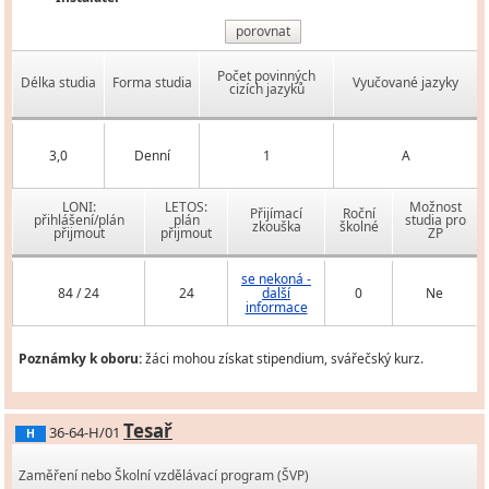
porovnat
Počet povinných
Délka studia
Forma studia
Vyučované jazyky
cizích jazyků
3,0
Denní
1
A
LONI:
LETOS:
Možnost
Přijímací
Roční
přihlášení/plán
plán
studia pro
zkouška
školné
přijmout
přijmout
ZP
se nekoná -
84 / 24
24
další
0
Ne
informace
Poznámky k oboru:
žáci mohou získat stipendium, svářečský kurz.
Tesař
36-64-H/01
H
Zaměření nebo Školní vzdělávací program (ŠVP)