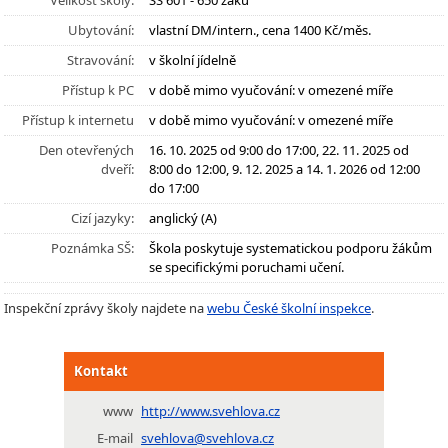
Velikost školy:
SŠ 601 - 650 žáků
Ubytování:
vlastní DM/intern., cena 1400 Kč/měs.
Stravování:
v školní jídelně
Přístup k PC
v době mimo vyučování: v omezené míře
Přístup k internetu
v době mimo vyučování: v omezené míře
Den otevřených
16. 10. 2025 od 9:00 do 17:00, 22. 11. 2025 od
dveří:
8:00 do 12:00, 9. 12. 2025 a 14. 1. 2026 od 12:00
do 17:00
Cizí jazyky:
anglický (A)
Poznámka SŠ:
Škola poskytuje systematickou podporu žákům
se specifickými poruchami učení.
Inspekční zprávy školy najdete na
webu České školní inspekce
.
Kontakt
www
http://www.svehlova.cz
E-mail
svehlova@svehlova.cz