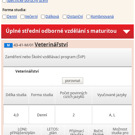
Specifické poruchy učení
Forma studia
:
Denní
Večerní
Dálková
Distanční
Kombinovaná
Úplné střední odborné vzdělání s maturitou
Veterinářství
43-41-M/01
M
Zaměření nebo Školní vzdělávací program (ŠVP)
Veterinářství
porovnat
Počet povinných
Délka studia
Forma studia
Vyučované jazyky
cizích jazyků
4,0
Denní
2
A, L
LONI:
LETOS:
Možnost
Přijímací
Roční
přihlášení/plán
plán
studia pro
zkouška
školné