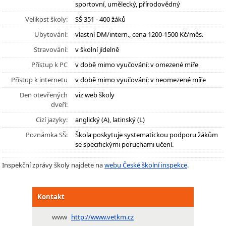
sportovní, umělecký, přírodovědný
Velikost školy:
SŠ 351 - 400 žáků
Ubytování:
vlastní DM/intern., cena 1200-1500 Kč/měs.
Stravování:
v školní jídelně
Přístup k PC
v době mimo vyučování: v omezené míře
Přístup k internetu
v době mimo vyučování: v neomezené míře
Den otevřených
viz web školy
dveří:
Cizí jazyky:
anglický (A), latinský (L)
Poznámka SŠ:
Škola poskytuje systematickou podporu žákům
se specifickými poruchami učení.
Inspekční zprávy školy najdete na
webu České školní inspekce
.
Kontakt
www
http://www.vetkm.cz