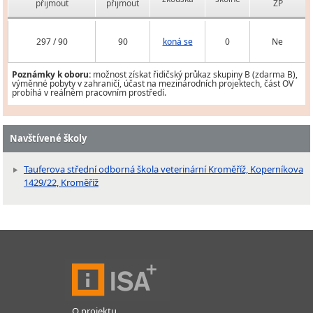
přijmout
přijmout
ZP
297 / 90
90
koná se
0
Ne
Poznámky k oboru:
možnost získat řidičský průkaz skupiny B (zdarma B),
výměnné pobyty v zahraničí, účast na mezinárodních projektech, část OV
probíhá v reálném pracovním prostředí.
Navštívené školy
Tauferova střední odborná škola veterinární Kroměříž, Koperníkova
1429/22, Kroměříž
O projektu