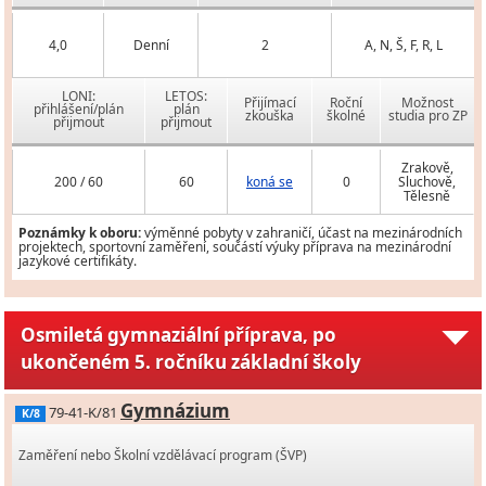
4,0
Denní
2
A, N, Š, F, R, L
LONI:
LETOS:
Přijímací
Roční
Možnost
přihlášení/plán
plán
zkouška
školné
studia pro ZP
přijmout
přijmout
Zrakově,
200 / 60
60
koná se
0
Sluchově,
Tělesně
Poznámky k oboru:
výměnné pobyty v zahraničí, účast na mezinárodních
projektech, sportovní zaměření, součástí výuky příprava na mezinárodní
jazykové certifikáty.
Osmiletá gymnaziální příprava, po
ukončeném 5. ročníku základní školy
Gymnázium
79-41-K/81
K/8
Zaměření nebo Školní vzdělávací program (ŠVP)