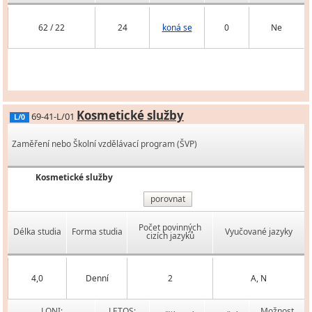
62 / 22
24
koná se
0
Ne
Kosmetické služby
69-41-L/01
L/0
Zaměření nebo Školní vzdělávací program (ŠVP)
Kosmetické služby
porovnat
Počet povinných
Délka studia
Forma studia
Vyučované jazyky
cizích jazyků
4,0
Denní
2
A, N
LONI:
LETOS:
Možnost