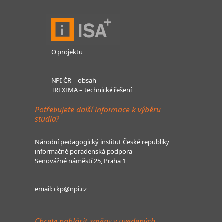
O projektu
NPI ČR – obsah
TREXIMA – technické řešení
Potřebujete další informace k výběru
studia?
Národní pedagogický institut České republiky
informačně poradenská podpora
Senovážné náměstí 25, Praha 1
email:
ckp@npi.cz
Chcete nahlásit změny v uvedených