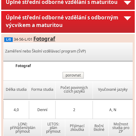
Úplné střední odborné vzdělání s maturitou
Úplné střední odborné vzdělání s odborným
výcvikem a maturitou
Fotograf
34-56-L/01
L/0
Zaměření nebo Školní vzdělávací program (ŠVP)
Fotograf
porovnat
Počet povinných
Délka studia
Forma studia
Vyučované jazyky
cizích jazyků
4,0
Denní
2
A, N
LONI:
LETOS:
Možnost
Přijímací
Roční
přihlášení/plán
plán
studia pro
zkouška
školné
přijmout
přijmout
ZP