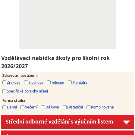
Vzdělávací nabídka školy pro školní rok
2026/2027
Zdravotní postižení
:
Zrakové
Sluchové
Tělesné
Mentální
Specifické poruchy učení
Forma studia
:
Denní
Večerní
Dálková
Distanční
Kombinovaná
Střední odborné vzdělání s výučním listem