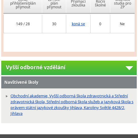
Přijímací
Roční
přihlášení/plán
plán
studia pro
zkouška
školné
přijmout
přijmout
ZP
149 / 28
30
koná se
0
Ne
Vyšší odborné vzdělání
Navštívené školy
Obchodní akademie, Vyšší odborná škola zdravotnická a Střední
zdravotnická škola, Střední odborná škola služeb a Jazyková škola s
právem státní jazykové zkoušky Jihlava, Karoliny Světlé 4428/2,
Jihlava