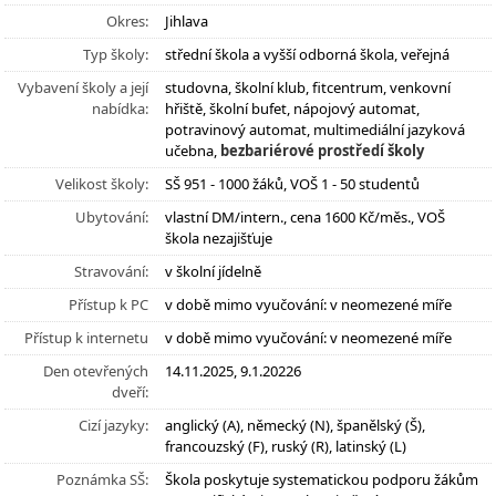
Okres:
Jihlava
Typ školy:
střední škola a vyšší odborná škola, veřejná
Vybavení školy a její
studovna, školní klub, fitcentrum, venkovní
nabídka:
hřiště, školní bufet, nápojový automat,
potravinový automat, multimediální jazyková
učebna,
bezbariérové prostředí školy
Velikost školy:
SŠ 951 - 1000 žáků, VOŠ 1 - 50 studentů
Ubytování:
vlastní DM/intern., cena 1600 Kč/měs., VOŠ
škola nezajišťuje
Stravování:
v školní jídelně
Přístup k PC
v době mimo vyučování: v neomezené míře
Přístup k internetu
v době mimo vyučování: v neomezené míře
Den otevřených
14.11.2025, 9.1.20226
dveří:
Cizí jazyky:
anglický (A), německý (N), španělský (Š),
francouzský (F), ruský (R), latinský (L)
Poznámka SŠ:
Škola poskytuje systematickou podporu žákům