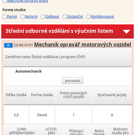
Specifické poruchy učení
Forma studia
:
Denní
Večerní
Dálková
Distanční
Kombinovaná
Střední odborné vzdělání s výučním listem
Mechanik opravář motorových vozidel
23-68-H/01
H
Zaměření nebo Školní vzdělávací program (ŠVP)
Automechanik
porovnat
Počet povinných
Délka studia
Forma studia
Vyučované jazyky
cizích jazyků
3,0
Denní
1
A
LONI:
LETOS:
Možnost
Přijímací
Roční
přihlášení/plán
plán
studia pro
zkouška
školné