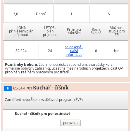
3,0
Denní
1
A
LONI:
LETOS:
Možnost
Přijímací
Roční
přihlášení/plán
plán
studia pro
zkouška
školné
přijmout
přijmout
ZP
se nekoná -
82 / 24
24
další
0
Ne
informace
Poznámky k oboru:
žáci mohou získat stipendium, svářečský kurz,
výměnné pobyty v zahraničí, účast na mezinárodních projektech, část OV
probíhá v reálném pracovním prostředí.
Kuchař - číšník
65-51-H/01
H
Zaměření nebo Školní vzdělávací program (ŠVP)
Kuchař - číšník pro pohostinství
porovnat