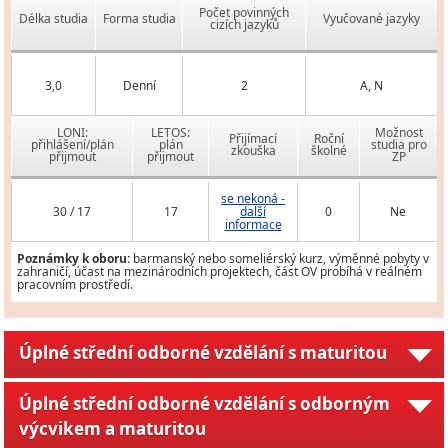
Počet povinných
Délka studia
Forma studia
Vyučované jazyky
cizích jazyků
3,0
Denní
2
A, N
LONI:
LETOS:
Možnost
Přijímací
Roční
přihlášení/plán
plán
studia pro
zkouška
školné
přijmout
přijmout
ZP
se nekoná -
30 / 17
17
další
0
Ne
informace
Poznámky k oboru:
barmanský nebo someliérský kurz, výměnné pobyty v
zahraničí, účast na mezinárodních projektech, část OV probíhá v reálném
pracovním prostředí.
Úplné střední odborné vzdělání s maturitou
Úplné střední odborné vzdělání s odborným
výcvikem a maturitou