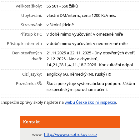
Velikost školy:
SŠ 501 - 550 žáků
Ubytování:
vlastní DM/intern., cena 1200 Kč/měs.
Stravování:
v školní jídelně
Přístup k PC
v době mimo vyučování: v omezené míře
Přístup k internetu
v době mimo vyučování: v neomezené míře
Den otevřených
21.11.2025 a 22. 11. 2025 - Dny otevřených dveří,
dveří:
2. 12. 2025 - Noc alchymistů,
14.,21.,28.1.,4.,11.,18.2.2026 - Konzultační odpol
Cizí jazyky:
anglický (A), německý (N), ruský (R)
Poznámka SŠ:
Škola poskytuje systematickou podporu žákům
se specifickými poruchami učení.
Inspekční zprávy školy najdete na
webu České školní inspekce
.
Kontakt
www
http://www.spsotrokovice.cz