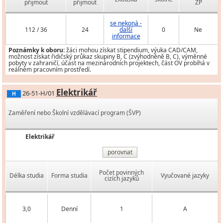
přijmout
přijmout
ZP
se nekoná -
112 / 36
24
další
0
Ne
informace
Poznámky k oboru:
žáci mohou získat stipendium, výuka CAD/CAM,
možnost získat řidičský průkaz skupiny B, C (zvýhodněně B, C), výměnné
pobyty v zahraničí, účast na mezinárodních projektech, část OV probíhá v
reálném pracovním prostředí.
Elektrikář
26-51-H/01
H
Zaměření nebo Školní vzdělávací program (ŠVP)
Elektrikář
porovnat
Počet povinných
Délka studia
Forma studia
Vyučované jazyky
cizích jazyků
3,0
Denní
1
A