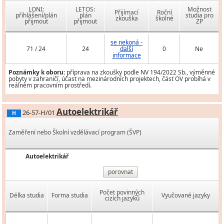
LONI:
LETOS:
Možnost
Přijímací
Roční
přihlášení/plán
plán
studia pro
zkouška
školné
přijmout
přijmout
ZP
se nekoná -
71 / 24
24
další
0
Ne
informace
Poznámky k oboru:
příprava na zkoušky podle NV 194/2022 Sb., výměnné
pobyty v zahraničí, účast na mezinárodních projektech, část OV probíhá v
reálném pracovním prostředí.
Autoelektrikář
26-57-H/01
H
Zaměření nebo Školní vzdělávací program (ŠVP)
Autoelektrikář
porovnat
Počet povinných
Délka studia
Forma studia
Vyučované jazyky
cizích jazyků