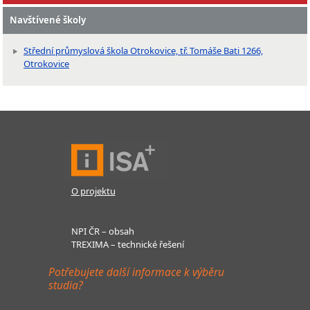
Navštívené školy
Střední průmyslová škola Otrokovice, tř. Tomáše Bati 1266,
Otrokovice
O projektu
NPI ČR – obsah
TREXIMA – technické řešení
Potřebujete další informace k výběru
studia?