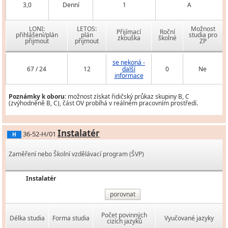
3,0
Denní
1
A
LONI:
LETOS:
Možnost
Přijímací
Roční
přihlášení/plán
plán
studia pro
zkouška
školné
přijmout
přijmout
ZP
se nekoná -
67 / 24
12
další
0
Ne
informace
Poznámky k oboru:
možnost získat řidičský průkaz skupiny B, C
(zvýhodněně B, C), část OV probíhá v reálném pracovním prostředí.
Instalatér
36-52-H/01
H
Zaměření nebo Školní vzdělávací program (ŠVP)
Instalatér
porovnat
Počet povinných
Délka studia
Forma studia
Vyučované jazyky
cizích jazyků