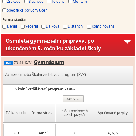
Zrakové
Sluchové
Tělesné
Mentální
Specifické poruchy učení
Forma studia
:
Denní
Večerní
Dálková
Distanční
Kombinovaná
Osmiletá gymnaziální příprava, po
ukončeném 5. ročníku základní školy
Gymnázium
79-41-K/81
K/8
Zaměření nebo Školní vzdělávací program (ŠVP)
Školní vzdělávací program PORG
porovnat
Počet povinných
Délka studia
Forma studia
Vyučované jazyky
cizích jazyků
8,0
Denní
2
A, N, Š