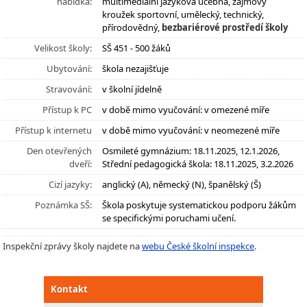
nabídka:
multimediální jazyková učebna, zájmový
kroužek sportovní, umělecký, technický,
přírodovědný,
bezbariérové prostředí školy
Velikost školy:
SŠ 451 - 500 žáků
Ubytování:
škola nezajišťuje
Stravování:
v školní jídelně
Přístup k PC
v době mimo vyučování: v omezené míře
Přístup k internetu
v době mimo vyučování: v neomezené míře
Den otevřených
Osmileté gymnázium: 18.11.2025, 12.1.2026,
dveří:
Střední pedagogická škola: 18.11.2025, 3.2.2026
Cizí jazyky:
anglický (A), německý (N), španělský (Š)
Poznámka SŠ:
Škola poskytuje systematickou podporu žákům
se specifickými poruchami učení.
Inspekční zprávy školy najdete na
webu České školní inspekce
.
Kontakt