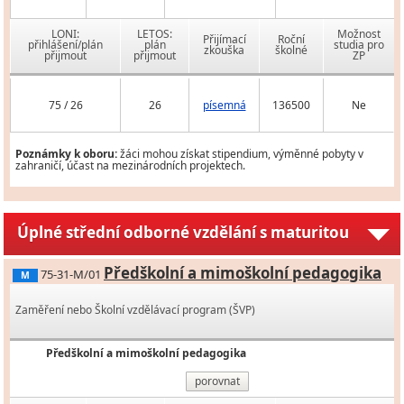
LONI:
LETOS:
Možnost
Přijímací
Roční
přihlášení/plán
plán
studia pro
zkouška
školné
přijmout
přijmout
ZP
75 / 26
26
písemná
136500
Ne
Poznámky k oboru:
žáci mohou získat stipendium, výměnné pobyty v
zahraničí, účast na mezinárodních projektech.
Úplné střední odborné vzdělání s maturitou
Předškolní a mimoškolní pedagogika
75-31-M/01
M
Zaměření nebo Školní vzdělávací program (ŠVP)
Předškolní a mimoškolní pedagogika
porovnat