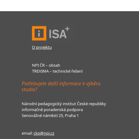
O projektu
NPI ČR – obsah
TREXIMA – technické řešení
Potřebujete další informace k výběru
studia?
Národní pedagogický institut České republiky
informačně poradenská podpora
Senovážné náměstí 25, Praha 1
email:
ckp@npi.cz