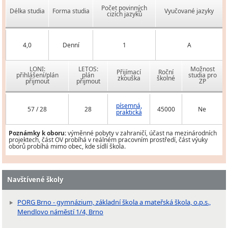
Počet povinných
Délka studia
Forma studia
Vyučované jazyky
cizích jazyků
4,0
Denní
1
A
LONI:
LETOS:
Možnost
Přijímací
Roční
přihlášení/plán
plán
studia pro
zkouška
školné
přijmout
přijmout
ZP
písemná,
57 / 28
28
45000
Ne
praktická
Poznámky k oboru:
výměnné pobyty v zahraničí, účast na mezinárodních
projektech, část OV probíhá v reálném pracovním prostředí, část výuky
oborů probíhá mimo obec, kde sídlí škola.
Navštívené školy
PORG Brno - gymnázium, základní škola a mateřská škola, o.p.s.,
Mendlovo náměstí 1/4, Brno