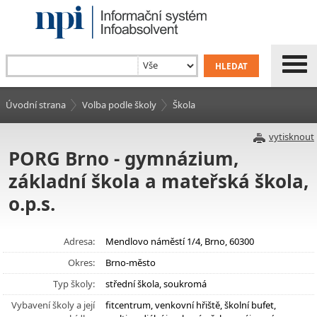
Úvodní strana
Volba podle školy
Škola
vytisknout
PORG Brno - gymnázium,
základní škola a mateřská škola,
o.p.s.
Adresa:
Mendlovo náměstí 1/4, Brno, 60300
Okres:
Brno-město
Typ školy:
střední škola, soukromá
Vybavení školy a její
fitcentrum, venkovní hřiště, školní bufet,