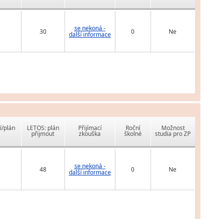
se nekoná -
30
0
Ne
další informace
í/plán
LETOS: plán
Přijímací
Roční
Možnost
přijmout
zkouška
školné
studia pro ZP
se nekoná -
48
0
Ne
další informace