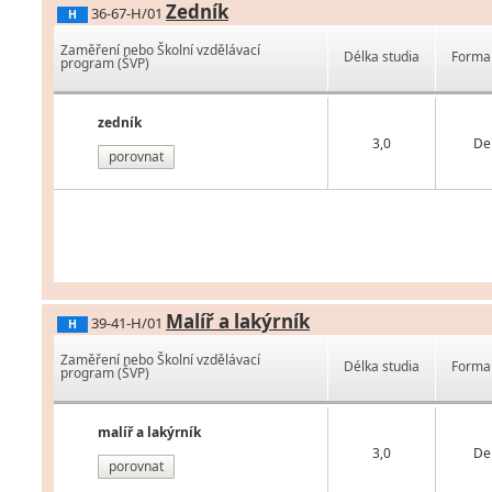
Zedník
36-67-H/01
H
Zaměření nebo Školní vzdělávací
Délka studia
Forma 
program (ŠVP)
zedník
3,0
De
porovnat
Malíř a lakýrník
39-41-H/01
H
Zaměření nebo Školní vzdělávací
Délka studia
Forma 
program (ŠVP)
malíř a lakýrník
3,0
De
porovnat