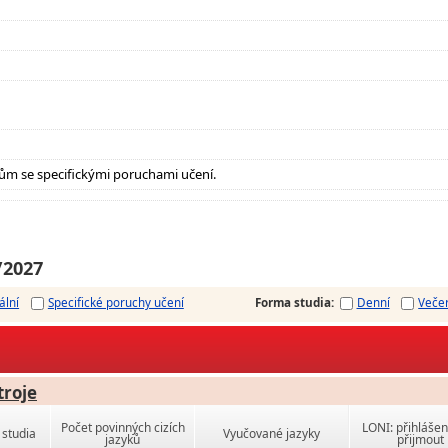
ům se specifickými poruchami učení.
/2027
ální
Specifické poruchy učení
Forma studia
:
Denní
Veče
troje
Počet povinných cizích
LONI: přihlášen
studia
Vyučované jazyky
jazyků
přijmout