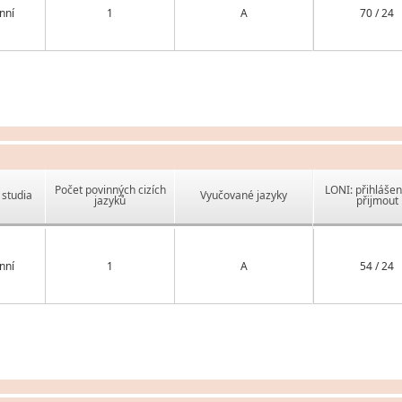
nní
1
A
70 / 24
Počet povinných cizích
LONI: přihlášen
studia
Vyučované jazyky
jazyků
přijmout
nní
1
A
54 / 24