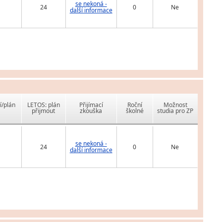
se nekoná -
24
0
Ne
další informace
í/plán
LETOS: plán
Přijímací
Roční
Možnost
přijmout
zkouška
školné
studia pro ZP
se nekoná -
24
0
Ne
další informace