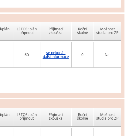
í/plán
LETOS: plán
Přijímací
Roční
Možnost
přijmout
zkouška
školné
studia pro ZP
se nekoná -
60
0
Ne
další informace
í/plán
LETOS: plán
Přijímací
Roční
Možnost
přijmout
zkouška
školné
studia pro ZP