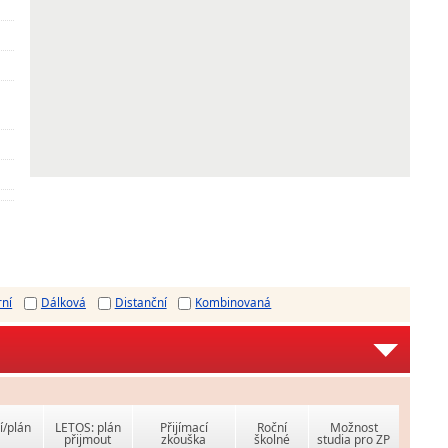
rní
Dálková
Distanční
Kombinovaná
í/plán
LETOS: plán
Přijímací
Roční
Možnost
přijmout
zkouška
školné
studia pro ZP