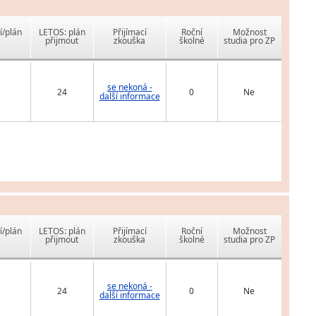
í/plán
LETOS: plán
Přijímací
Roční
Možnost
přijmout
zkouška
školné
studia pro ZP
se nekoná -
24
0
Ne
další informace
í/plán
LETOS: plán
Přijímací
Roční
Možnost
přijmout
zkouška
školné
studia pro ZP
se nekoná -
24
0
Ne
další informace