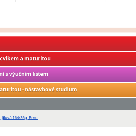
ýcvikem a maturitou
ní s výučním listem
aturitou - nástavbové studium
, Jílová 164/36g, Brno