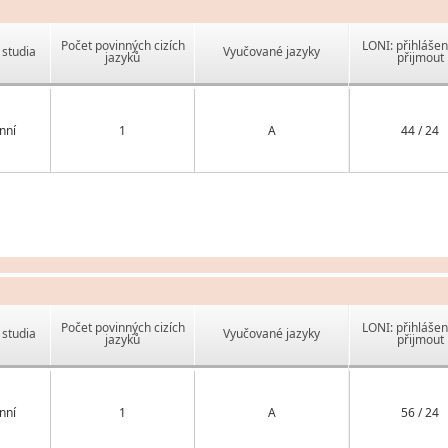
Počet povinných cizích
LONI: přihlášen
studia
Vyučované jazyky
jazyků
přijmout
nní
1
A
44 / 24
Počet povinných cizích
LONI: přihlášen
studia
Vyučované jazyky
jazyků
přijmout
nní
1
A
56 / 24