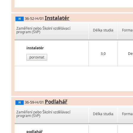
Instalatér
36-52-H/01
H
Zaměření nebo Školní vzdělávací
Délka studia
Forma 
program (ŠVP)
instalatér
3,0
De
porovnat
Podlahář
36-59-H/01
H
Zaměření nebo Školní vzdělávací
Délka studia
Forma 
program (ŠVP)
podlahář