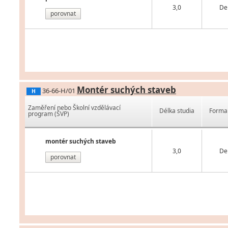
3,0
De
porovnat
Montér suchých staveb
36-66-H/01
H
Zaměření nebo Školní vzdělávací
Délka studia
Forma 
program (ŠVP)
montér suchých staveb
3,0
De
porovnat