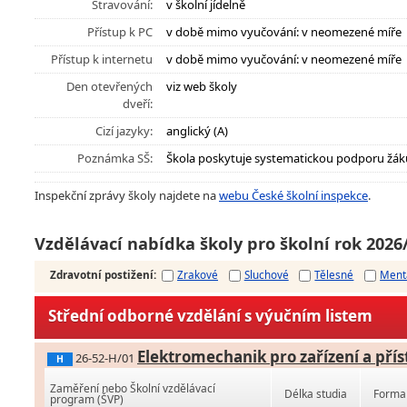
Stravování:
v školní jídelně
Přístup k PC
v době mimo vyučování: v neomezené míře
Přístup k internetu
v době mimo vyučování: v neomezené míře
Den otevřených
viz web školy
dveří:
Cizí jazyky:
anglický (A)
Poznámka SŠ:
Škola poskytuje systematickou podporu žák
Inspekční zprávy školy najdete na
webu České školní inspekce
.
Vzdělávací nabídka školy pro školní rok 2026
Zdravotní postižení
:
Zrakové
Sluchové
Tělesné
Ment
Střední odborné vzdělání s výučním listem
Elektromechanik pro zařízení a přís
26-52-H/01
H
Zaměření nebo Školní vzdělávací
Délka studia
Forma 
program (ŠVP)