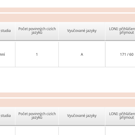
Počet povinných cizích
LONI: přihlášen
studia
Vyučované jazyky
jazyků
přijmout
nní
1
A
171 / 60
Počet povinných cizích
LONI: přihlášen
studia
Vyučované jazyky
jazyků
přijmout