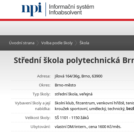
Úvodní strana
Volba podle školy
Škola
Střední škola polytechnická Brn
Adresa:
Jílová 164/36g, Brno, 63900
Okres:
Brno-město
Typ školy:
střední škola, veřejná
Vybavení školy a její
školní klub, fitcentrum, venkovní hřiště, te
nabídka:
kroužek sportovní, umělecký, technický,
bez
Velikost školy:
SŠ 1101 - 1150 žáků
Ubytování:
vlastní DM/intern., cena 1600 Kč/měs.