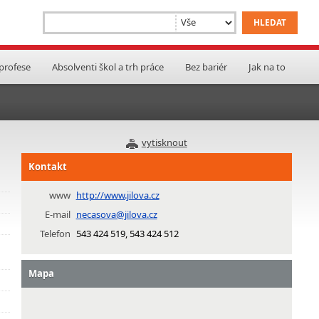
 profese
Absolventi škol a trh práce
Bez bariér
Jak na to
vytisknout
Kontakt
www
http://www.jilova.cz
E-mail
necasova@jilova.cz
Telefon
543 424 519, 543 424 512
Mapa