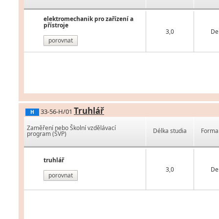
elektromechanik pro zařízení a
přístroje
3,0
De
porovnat
Truhlář
33-56-H/01
H
Zaměření nebo Školní vzdělávací
Délka studia
Forma 
program (ŠVP)
truhlář
3,0
De
porovnat