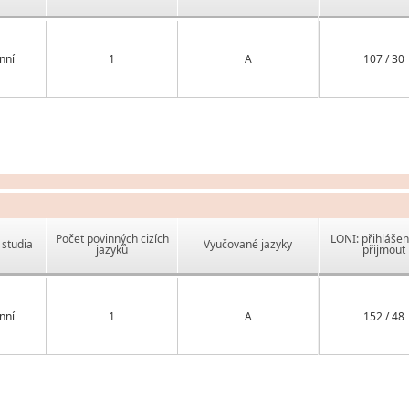
nní
1
A
107 / 30
Počet povinných cizích
LONI: přihlášen
studia
Vyučované jazyky
jazyků
přijmout
nní
1
A
152 / 48