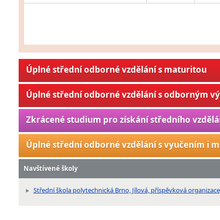
Úplné střední odborné vzdělání s maturitou
Úplné střední odborné vzdělání s odborným v
Zkrácené studium pro získání středního vzdělá
Úplné střední odborné vzdělání s vyučením i m
Navštívené školy
Střední škola polytechnická Brno, Jílová, příspěvková organizace