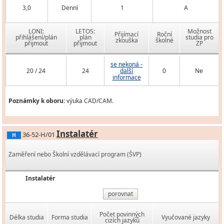
3,0
Denní
1
A
LONI:
LETOS:
Možnost
Přijímací
Roční
přihlášení/plán
plán
studia pro
zkouška
školné
přijmout
přijmout
ZP
se nekoná -
20 / 24
24
další
0
Ne
informace
Poznámky k oboru:
výuka CAD/CAM.
Instalatér
36-52-H/01
H
Zaměření nebo Školní vzdělávací program (ŠVP)
Instalatér
porovnat
Počet povinných
Délka studia
Forma studia
Vyučované jazyky
cizích jazyků