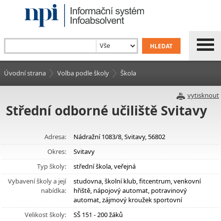
Úvodní strana
Volba podle školy
Škola
vytisknout
Střední odborné učiliště Svitavy
Adresa:
Nádražní 1083/8, Svitavy, 56802
Okres:
Svitavy
Typ školy:
střední škola, veřejná
Vybavení školy a její
studovna, školní klub, fitcentrum, venkovní
nabídka:
hřiště, nápojový automat, potravinový
automat, zájmový kroužek sportovní
Velikost školy:
SŠ 151 - 200 žáků