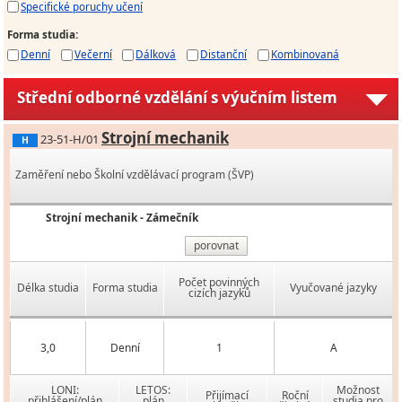
Specifické poruchy učení
Forma studia
:
Denní
Večerní
Dálková
Distanční
Kombinovaná
Střední odborné vzdělání s výučním listem
Strojní mechanik
23-51-H/01
H
Zaměření nebo Školní vzdělávací program (ŠVP)
Strojní mechanik - Zámečník
porovnat
Počet povinných
Délka studia
Forma studia
Vyučované jazyky
cizích jazyků
3,0
Denní
1
A
LONI:
LETOS:
Možnost
Přijímací
Roční
přihlášení/plán
plán
studia pro