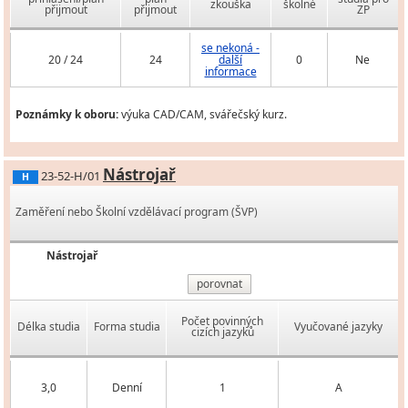
zkouška
školné
přijmout
přijmout
ZP
se nekoná -
20 / 24
24
další
0
Ne
informace
Poznámky k oboru:
výuka CAD/CAM, svářečský kurz.
Nástrojař
23-52-H/01
H
Zaměření nebo Školní vzdělávací program (ŠVP)
Nástrojař
porovnat
Počet povinných
Délka studia
Forma studia
Vyučované jazyky
cizích jazyků
3,0
Denní
1
A