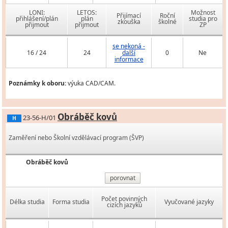
LONI:
LETOS:
Možnost
Přijímací
Roční
přihlášení/plán
plán
studia pro
zkouška
školné
přijmout
přijmout
ZP
se nekoná -
16 / 24
24
další
0
Ne
informace
Poznámky k oboru:
výuka CAD/CAM.
Obráběč kovů
23-56-H/01
H
Zaměření nebo Školní vzdělávací program (ŠVP)
Obráběč kovů
porovnat
Počet povinných
Délka studia
Forma studia
Vyučované jazyky
cizích jazyků