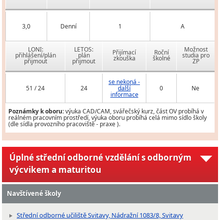
3,0
Denní
1
A
LONI:
LETOS:
Možnost
Přijímací
Roční
přihlášení/plán
plán
studia pro
zkouška
školné
přijmout
přijmout
ZP
se nekoná -
51 / 24
24
další
0
Ne
informace
Poznámky k oboru:
výuka CAD/CAM, svářečský kurz, část OV probíhá v
reálném pracovním prostředí, výuka oboru probíhá celá mimo sídlo školy
(dle sídla provozního pracoviště - praxe ).
Úplné střední odborné vzdělání s odborným
výcvikem a maturitou
Navštívené školy
Střední odborné učiliště Svitavy, Nádražní 1083/8, Svitavy