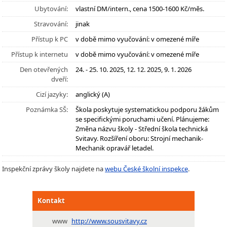
Ubytování:
vlastní DM/intern., cena 1500-1600 Kč/měs.
Stravování:
jinak
Přístup k PC
v době mimo vyučování: v omezené míře
Přístup k internetu
v době mimo vyučování: v omezené míře
Den otevřených
24. - 25. 10. 2025, 12. 12. 2025, 9. 1. 2026
dveří:
Cizí jazyky:
anglický (A)
Poznámka SŠ:
Škola poskytuje systematickou podporu žákům
se specifickými poruchami učení. Plánujeme:
Změna názvu školy - Střední škola technická
Svitavy. Rozšíření oboru: Strojní mechanik-
Mechanik opravář letadel.
Inspekční zprávy školy najdete na
webu České školní inspekce
.
Kontakt
www
http://www.sousvitavy.cz