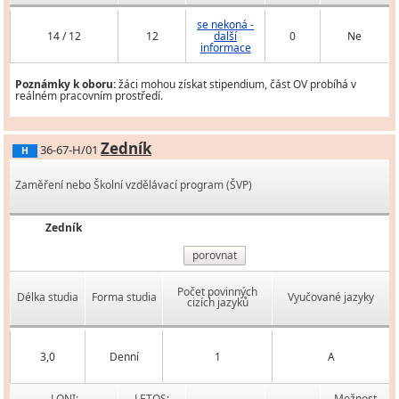
se nekoná -
14 / 12
12
další
0
Ne
informace
Poznámky k oboru:
žáci mohou získat stipendium, část OV probíhá v
reálném pracovním prostředí.
Zedník
36-67-H/01
H
Zaměření nebo Školní vzdělávací program (ŠVP)
Zedník
porovnat
Počet povinných
Délka studia
Forma studia
Vyučované jazyky
cizích jazyků
3,0
Denní
1
A
LONI:
LETOS:
Možnost