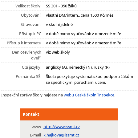
Velikost školy:
SŠ 301 - 350 žáků
Ubytování:
vlastní DM/intern., cena 1500 Kč/měs.
Stravování:
v školní jídelně
Přístup k PC
v době mimo vyučování: v omezené míře
Přístup k internetu
v době mimo vyučování: v omezené míře
Den otevřených
viz web školy
dveří:
Cizí jazyky:
anglický (A), německý (N), ruský (R)
Poznámka SŠ:
Škola poskytuje systematickou podporu žákům
se specifickými poruchami učení.
Inspekční zprávy školy najdete na
webu České školní inspekce
.
Kontakt
www
http://www.issmt.cz
E-mail
k.hajkova@issmt.cz