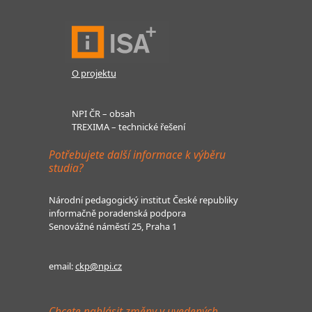
O projektu
NPI ČR – obsah
TREXIMA – technické řešení
Potřebujete další informace k výběru
studia?
Národní pedagogický institut České republiky
informačně poradenská podpora
Senovážné náměstí 25, Praha 1
email:
ckp@npi.cz
Chcete nahlásit změny v uvedených