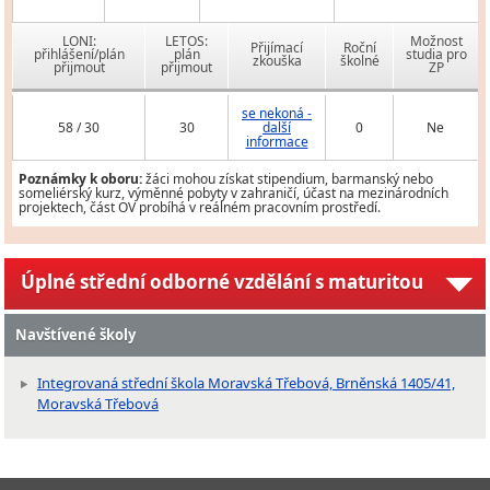
LONI:
LETOS:
Možnost
Přijímací
Roční
přihlášení/plán
plán
studia pro
zkouška
školné
přijmout
přijmout
ZP
se nekoná -
58 / 30
30
další
0
Ne
informace
Poznámky k oboru:
žáci mohou získat stipendium, barmanský nebo
someliérský kurz, výměnné pobyty v zahraničí, účast na mezinárodních
projektech, část OV probíhá v reálném pracovním prostředí.
Úplné střední odborné vzdělání s maturitou
Navštívené školy
Integrovaná střední škola Moravská Třebová, Brněnská 1405/41,
Moravská Třebová