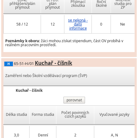
Přijímací
Roční
přihlášení/plán
plán
studia pro
zkouška
školné
přijmout
přijmout
ZP
se nekoná -
58 / 12
12
další
0
Ne
informace
Poznámky k oboru:
žáci mohou získat stipendium, část OV probíhá v
reálném pracovním prostředí.
Kuchař - číšník
65-51-H/01
H
Zaměření nebo Školní vzdělávací program (ŠVP)
Kuchař - číšník
porovnat
Počet povinných
Délka studia
Forma studia
Vyučované jazyky
cizích jazyků
3,0
Denní
2
A, N