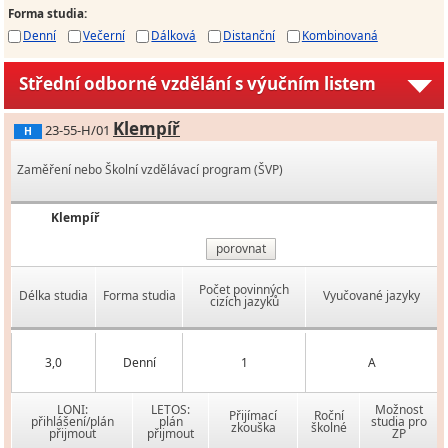
Forma studia
:
Denní
Večerní
Dálková
Distanční
Kombinovaná
Střední odborné vzdělání s výučním listem
Klempíř
23-55-H/01
H
Zaměření nebo Školní vzdělávací program (ŠVP)
Klempíř
porovnat
Počet povinných
Délka studia
Forma studia
Vyučované jazyky
cizích jazyků
3,0
Denní
1
A
LONI:
LETOS:
Možnost
Přijímací
Roční
přihlášení/plán
plán
studia pro
zkouška
školné
přijmout
přijmout
ZP