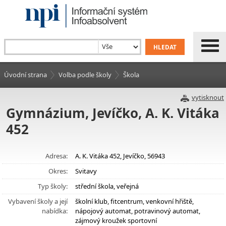
Úvodní strana
Volba podle školy
Škola
vytisknout
Gymnázium, Jevíčko, A. K. Vitáka
452
Adresa:
A. K. Vitáka 452, Jevíčko, 56943
Okres:
Svitavy
Typ školy:
střední škola, veřejná
Vybavení školy a její
školní klub, fitcentrum, venkovní hřiště,
nabídka:
nápojový automat, potravinový automat,
zájmový kroužek sportovní