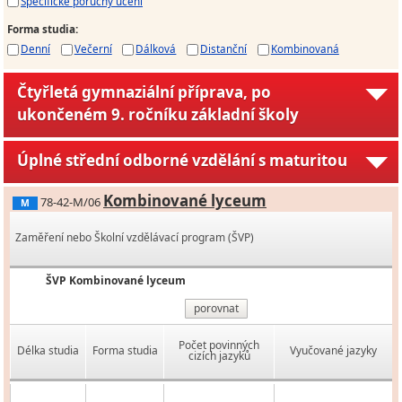
Specifické poruchy učení
Forma studia
:
Denní
Večerní
Dálková
Distanční
Kombinovaná
Čtyřletá gymnaziální příprava, po
ukončeném 9. ročníku základní školy
Úplné střední odborné vzdělání s maturitou
Kombinované lyceum
78-42-M/06
M
Zaměření nebo Školní vzdělávací program (ŠVP)
ŠVP Kombinované lyceum
porovnat
Počet povinných
Délka studia
Forma studia
Vyučované jazyky
cizích jazyků