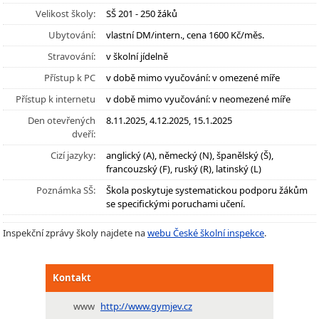
Velikost školy:
SŠ 201 - 250 žáků
Ubytování:
vlastní DM/intern., cena 1600 Kč/měs.
Stravování:
v školní jídelně
Přístup k PC
v době mimo vyučování: v omezené míře
Přístup k internetu
v době mimo vyučování: v neomezené míře
Den otevřených
8.11.2025, 4.12.2025, 15.1.2025
dveří:
Cizí jazyky:
anglický (A), německý (N), španělský (Š),
francouzský (F), ruský (R), latinský (L)
Poznámka SŠ:
Škola poskytuje systematickou podporu žákům
se specifickými poruchami učení.
Inspekční zprávy školy najdete na
webu České školní inspekce
.
Kontakt
www
http://www.gymjev.cz