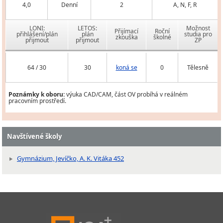
4,0
Denní
2
A, N, F, R
LONI:
LETOS:
Možnost
Přijímací
Roční
přihlášení/plán
plán
studia pro
zkouška
školné
přijmout
přijmout
ZP
64 / 30
30
koná se
0
Tělesně
Poznámky k oboru:
výuka CAD/CAM, část OV probíhá v reálném
pracovním prostředí.
Navštívené školy
Gymnázium, Jevíčko, A. K. Vitáka 452