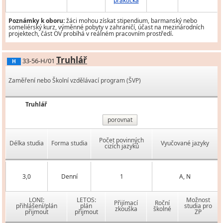
praktická
Poznámky k oboru:
žáci mohou získat stipendium, barmanský nebo
someliérský kurz, výměnné pobyty v zahraničí, účast na mezinárodních
projektech, část OV probíhá v reálném pracovním prostředí.
Truhlář
33-56-H/01
H
Zaměření nebo Školní vzdělávací program (ŠVP)
Truhlář
porovnat
Počet povinných
Délka studia
Forma studia
Vyučované jazyky
cizích jazyků
3,0
Denní
1
A, N
LONI:
LETOS:
Možnost
Přijímací
Roční
přihlášení/plán
plán
studia pro
zkouška
školné
přijmout
přijmout
ZP