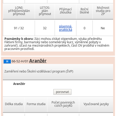
LONI:
LETOS:
Možnost
Přijímací
Roční
přihlášení/plán
plán
studia pro
zkouška
školné
přijmout
přijmout
ZP
písemná,
91 / 32
32
0
Ne
praktická
Poznámky k oboru:
žáci mohou získat stipendium, výuka předmětu
Fiktivní firmy, barmanský nebo someliérský kurz, výměnné pobyty v
zahraničí, účast na mezinárodních projektech, část OV probíhá v reálném
pracovním prostředí.
Aranžér
66-52-H/01
H
Zaměření nebo Školní vzdělávací program (ŠVP)
Aranžér
porovnat
Počet povinných
Délka studia
Forma studia
Vyučované jazyky
cizích jazyků