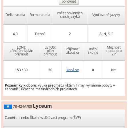
porovnat
Počet povinných
Délka studia
Forma studia
Vyučované jazyky
cizích jazyků
4,0
Denní
2
A, N, Š, F
LONI:
LETOS:
Možnost
Přijímací
Roční
přihlášení/plán
plán
studia pro
zkouška
školné
přijmout
přijmout
ZP
153 / 30
30
koná se
0
Ne
Poznámky k oboru:
výuka předmětu Fiktivní firmy, výměnné pobyty v
zahraničí, účast na mezinárodních projektech.
Lyceum
78-42-M/08
M
Zaměření nebo Školní vzdělávací program (ŠVP)