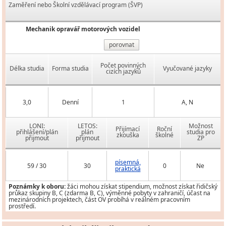
Zaměření nebo Školní vzdělávací program (ŠVP)
Mechanik opravář motorových vozidel
porovnat
Počet povinných
Délka studia
Forma studia
Vyučované jazyky
cizích jazyků
3,0
Denní
1
A, N
LONI:
LETOS:
Možnost
Přijímací
Roční
přihlášení/plán
plán
studia pro
zkouška
školné
přijmout
přijmout
ZP
písemná,
59 / 30
30
0
Ne
praktická
Poznámky k oboru:
žáci mohou získat stipendium, možnost získat řidičský
průkaz skupiny B, C (zdarma B, C), výměnné pobyty v zahraničí, účast na
mezinárodních projektech, část OV probíhá v reálném pracovním
prostředí.