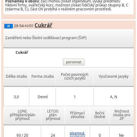
Poznámky k oboru:
žáci mohou získat stipendium, výuka předmětu
Fiktivní firmy, svářečský kurz, možnost získat řidičský průkaz skupiny B, C
(zdarma B, C), část OV probíhá v reálném pracovním prostředí.
Cukrář
29-54-H/01
H
Zaměření nebo Školní vzdělávací program (ŠVP)
Cukrář
porovnat
Počet povinných
Délka studia
Forma studia
Vyučované jazyky
cizích jazyků
3,0
Denní
1
A, N
LONI:
LETOS:
Možnost
Přijímací
Roční
přihlášení/plán
plán
studia pro
zkouška
školné
přijmout
přijmout
ZP
písemná,
93 / 20
24
0
Ne