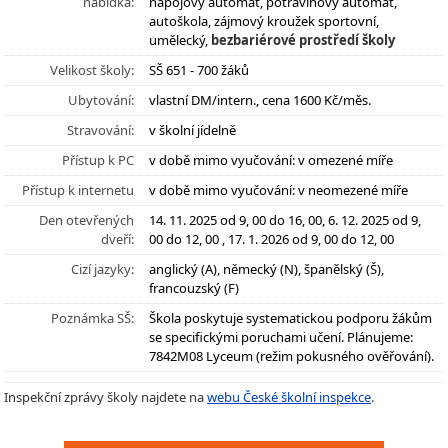
nabídka:
nápojový automat, potravinový automat,
autoškola, zájmový kroužek sportovní,
umělecký,
bezbariérové prostředí školy
Velikost školy:
SŠ 651 - 700 žáků
Ubytování:
vlastní DM/intern., cena 1600 Kč/měs.
Stravování:
v školní jídelně
Přístup k PC
v době mimo vyučování: v omezené míře
Přístup k internetu
v době mimo vyučování: v neomezené míře
Den otevřených
14. 11. 2025 od 9, 00 do 16, 00, 6. 12. 2025 od 9,
dveří:
00 do 12, 00 , 17. 1. 2026 od 9, 00 do 12, 00
Cizí jazyky:
anglický (A), německý (N), španělský (Š),
francouzský (F)
Poznámka SŠ:
Škola poskytuje systematickou podporu žákům
se specifickými poruchami učení. Plánujeme:
7842M08 Lyceum (režim pokusného ověřování).
Inspekční zprávy školy najdete na
webu České školní inspekce
.