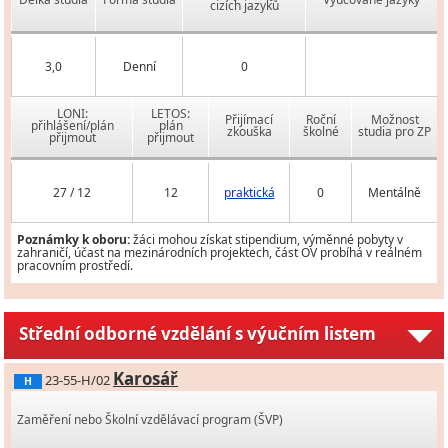
cizích jazyků
3,0
Denní
0
LONI:
LETOS:
Přijímací
Roční
Možnost
přihlášení/plán
plán
zkouška
školné
studia pro ZP
přijmout
přijmout
27 / 12
12
praktická
0
Mentálně
Poznámky k oboru:
žáci mohou získat stipendium, výměnné pobyty v
zahraničí, účast na mezinárodních projektech, část OV probíhá v reálném
pracovním prostředí.
Střední odborné vzdělání s výučním listem
Karosář
23-55-H/02
H
Zaměření nebo Školní vzdělávací program (ŠVP)