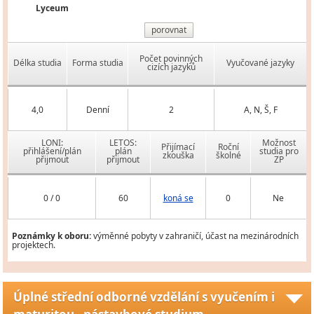
Lyceum
porovnat
Počet povinných
Délka studia
Forma studia
Vyučované jazyky
cizích jazyků
4,0
Denní
2
A, N, Š, F
LONI:
LETOS:
Možnost
Přijímací
Roční
přihlášení/plán
plán
studia pro
zkouška
školné
přijmout
přijmout
ZP
0 / 0
60
koná se
0
Ne
Poznámky k oboru:
výměnné pobyty v zahraničí, účast na mezinárodních
projektech.
Úplné střední odborné vzdělání s vyučením i