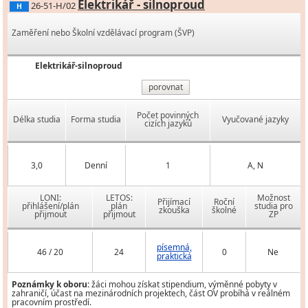
Elektrikář - silnoproud
26-51-H/02
H
Zaměření nebo Školní vzdělávací program (ŠVP)
Elektrikář-silnoproud
porovnat
Počet povinných
Délka studia
Forma studia
Vyučované jazyky
cizích jazyků
3,0
Denní
1
A, N
LONI:
LETOS:
Možnost
Přijímací
Roční
přihlášení/plán
plán
studia pro
zkouška
školné
přijmout
přijmout
ZP
písemná,
46 / 20
24
0
Ne
praktická
Poznámky k oboru:
žáci mohou získat stipendium, výměnné pobyty v
zahraničí, účast na mezinárodních projektech, část OV probíhá v reálném
pracovním prostředí.