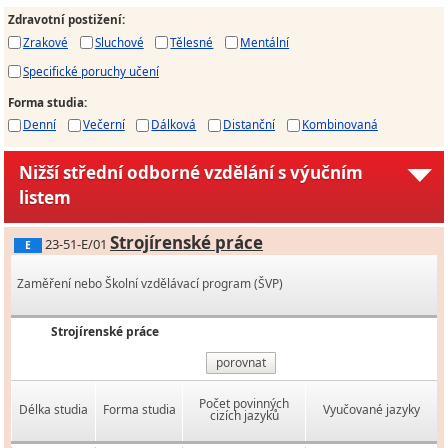
Zdravotní postižení
:
Zrakové
Sluchové
Tělesné
Mentální
Specifické poruchy učení
Forma studia
:
Denní
Večerní
Dálková
Distanční
Kombinovaná
Nižší střední odborné vzdělání s výučním
listem
Strojírenské práce
23-51-E/01
E
Zaměření nebo Školní vzdělávací program (ŠVP)
Strojírenské práce
porovnat
Počet povinných
Délka studia
Forma studia
Vyučované jazyky
cizích jazyků