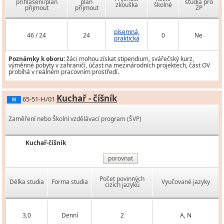
přihlášení/plán
plán
studia pro
zkouška
školné
přijmout
přijmout
ZP
písemná,
46 / 24
24
0
Ne
praktická
Poznámky k oboru:
žáci mohou získat stipendium, svářečský kurz,
výměnné pobyty v zahraničí, účast na mezinárodních projektech, část OV
probíhá v reálném pracovním prostředí.
Kuchař - číšník
65-51-H/01
H
Zaměření nebo Školní vzdělávací program (ŠVP)
Kuchař-číšník
porovnat
Počet povinných
Délka studia
Forma studia
Vyučované jazyky
cizích jazyků
3,0
Denní
2
A, N