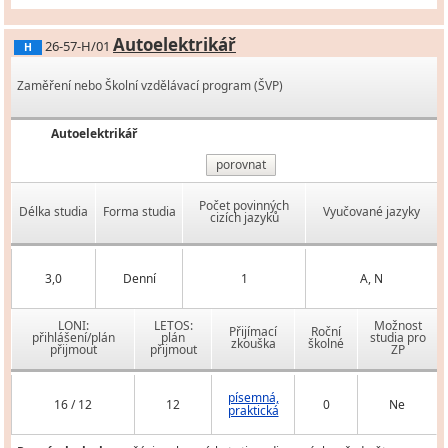
Autoelektrikář
26-57-H/01
H
Zaměření nebo Školní vzdělávací program (ŠVP)
Autoelektrikář
porovnat
Počet povinných
Délka studia
Forma studia
Vyučované jazyky
cizích jazyků
3,0
Denní
1
A, N
LONI:
LETOS:
Možnost
Přijímací
Roční
přihlášení/plán
plán
studia pro
zkouška
školné
přijmout
přijmout
ZP
písemná,
16 / 12
12
0
Ne
praktická