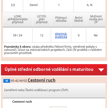
3,0
Denní
1
A, N
LONI:
LETOS:
Možnost
Přijímací
Roční
přihlášení/plán
plán
studia pro
zkouška
školné
přijmout
přijmout
ZP
písemná,
59 / 24
12
0
Ne
praktická
Poznámky k oboru:
výuka předmětu Fiktivní firmy, výměnné pobyty v
zahraničí, účast na mezinárodních projektech, část OV probíhá v reálném
pracovním prostředí.
Úplné střední odborné vzdělání s maturitou
Cestovní ruch
65-42-M/02
M
Zaměření nebo Školní vzdělávací program (ŠVP)
Cestovní ruch