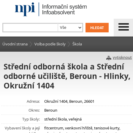
Úvodní strana
Volba podle školy
Škola
vytisknout
Střední odborná škola a Střední
odborné učiliště, Beroun - Hlinky,
Okružní 1404
Adresa:
Okružní 1404, Beroun, 26601
Okres:
Beroun
Typ školy:
střední škola, veřejná
Vybavení školy a její
fitcentrum, venkovní hřiště, tenisové kurty,