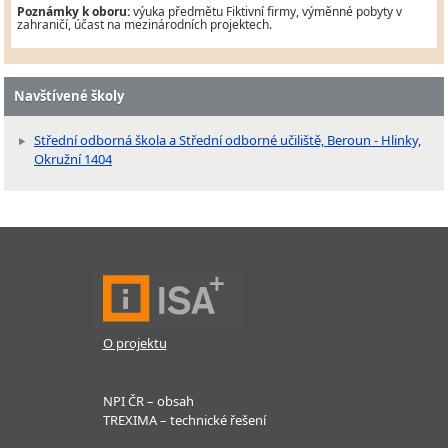
Poznámky k oboru:
výuka předmětu Fiktivní firmy, výměnné pobyty v
zahraničí, účast na mezinárodních projektech.
Navštívené školy
Střední odborná škola a Střední odborné učiliště, Beroun - Hlinky,
Okružní 1404
O projektu
NPI ČR – obsah
TREXIMA – technické řešení