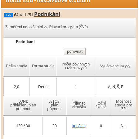
maturitou - nástavbové studium
Podnikání
64-41-L/51
L/5
Zaměření nebo Školní vzdělávací program (ŠVP)
Podnikání
porovnat
Počet povinných
Délka studia
Forma studia
Vyučované jazyky
cizích jazyků
2,0
Denní
1
A, N, Š, F
LONI:
LETOS:
Možnost
Přijímací
Roční
přihlášení/plán
plán
studia pro
zkouška
školné
přijmout
přijmout
ZP
130 / 30
30
koná se
0
Ne