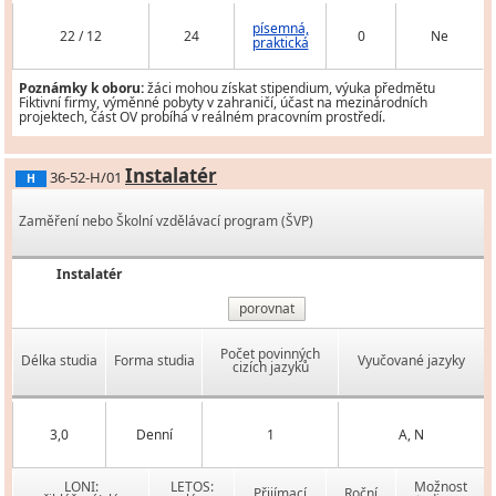
písemná,
22 / 12
24
0
Ne
praktická
Poznámky k oboru:
žáci mohou získat stipendium, výuka předmětu
Fiktivní firmy, výměnné pobyty v zahraničí, účast na mezinárodních
projektech, část OV probíhá v reálném pracovním prostředí.
Instalatér
36-52-H/01
H
Zaměření nebo Školní vzdělávací program (ŠVP)
Instalatér
porovnat
Počet povinných
Délka studia
Forma studia
Vyučované jazyky
cizích jazyků
3,0
Denní
1
A, N
LONI:
LETOS:
Možnost
Přijímací
Roční