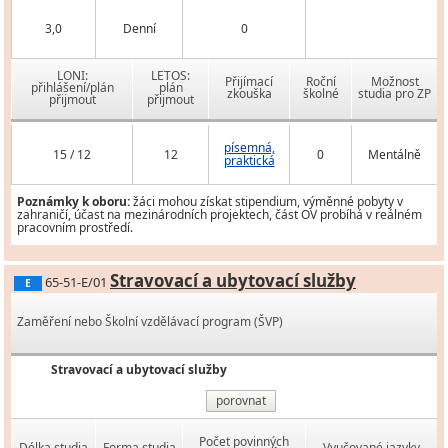
3,0
Denní
0
LONI:
LETOS:
Přijímací
Roční
Možnost
přihlášení/plán
plán
zkouška
školné
studia pro ZP
přijmout
přijmout
písemná,
15 / 12
12
0
Mentálně
praktická
Poznámky k oboru:
žáci mohou získat stipendium, výměnné pobyty v
zahraničí, účast na mezinárodních projektech, část OV probíhá v reálném
pracovním prostředí.
Stravovací a ubytovací služby
65-51-E/01
E
Zaměření nebo Školní vzdělávací program (ŠVP)
Stravovací a ubytovací služby
porovnat
Počet povinných
Délka studia
Forma studia
Vyučované jazyky