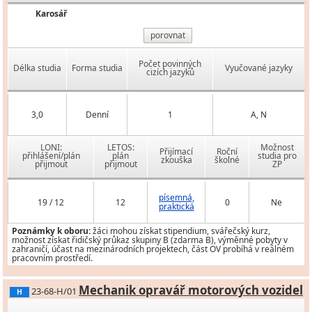
Karosář
porovnat
Počet povinných
Délka studia
Forma studia
Vyučované jazyky
cizích jazyků
3,0
Denní
1
A, N
LONI:
LETOS:
Možnost
Přijímací
Roční
přihlášení/plán
plán
studia pro
zkouška
školné
přijmout
přijmout
ZP
písemná,
19 / 12
12
0
Ne
praktická
Poznámky k oboru:
žáci mohou získat stipendium, svářečský kurz,
možnost získat řidičský průkaz skupiny B (zdarma B), výměnné pobyty v
zahraničí, účast na mezinárodních projektech, část OV probíhá v reálném
pracovním prostředí.
Mechanik opravář motorových vozidel
23-68-H/01
H