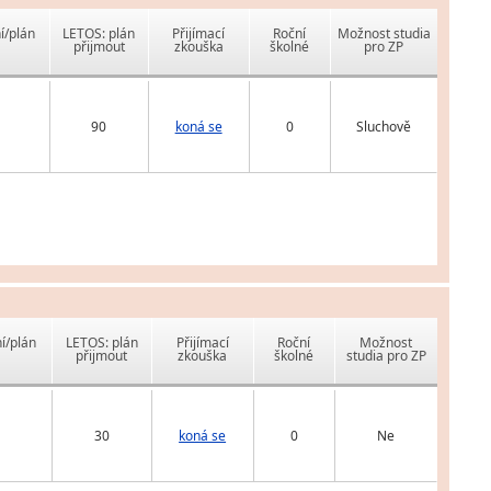
í/plán
LETOS: plán
Přijímací
Roční
Možnost studia
přijmout
zkouška
školné
pro ZP
90
koná se
0
Sluchově
í/plán
LETOS: plán
Přijímací
Roční
Možnost
přijmout
zkouška
školné
studia pro ZP
30
koná se
0
Ne