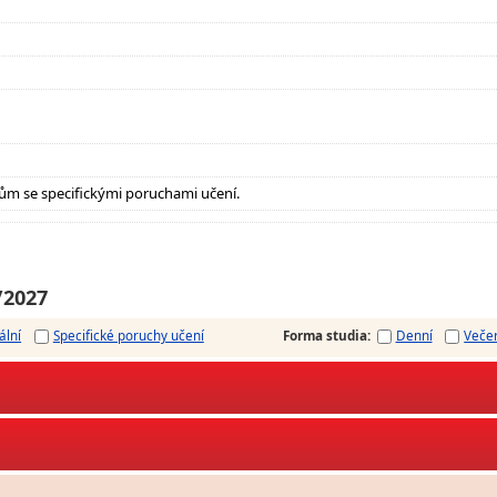
ům se specifickými poruchami učení.
/2027
ální
Specifické poruchy učení
Forma studia
:
Denní
Veče