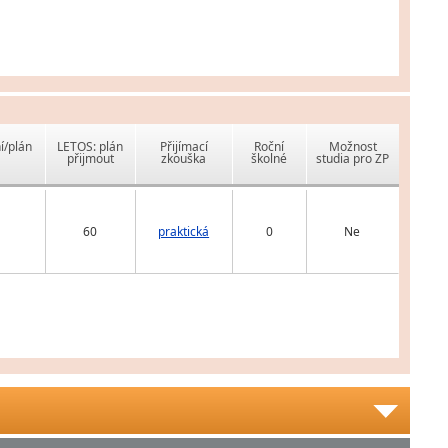
í/plán
LETOS: plán
Přijímací
Roční
Možnost
přijmout
zkouška
školné
studia pro ZP
60
praktická
0
Ne