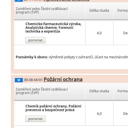
Zaměření nebo Školní vzdělávací
Délka studia
Forma 
program (ŠVP)
Chemicko-farmaceutická výroba,
Analytická chemie, Forenzní
technika a expertíza
4,0
De
porovnat
Poznámky k oboru:
výměnné pobyty v zahraničí, účast na mezinárodní
Požární ochrana
39-08-M/01
M
Zaměření nebo Školní vzdělávací
Délka studia
Forma 
program (ŠVP)
Chemik požární ochrany, Požární
prevence a bezpečnost práce
4,0
De
porovnat