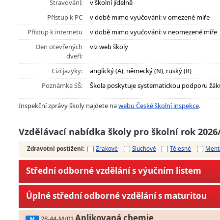
Stravování:
v školní jídelně
Přístup k PC
v době mimo vyučování: v omezené míře
Přístup k internetu
v době mimo vyučování: v neomezené míře
Den otevřených
viz web školy
dveří:
Cizí jazyky:
anglický (A), německý (N), ruský (R)
Poznámka SŠ:
Škola poskytuje systematickou podporu žák
Inspekční zprávy školy najdete na
webu České školní inspekce
.
Vzdělávací nabídka školy pro školní rok 2026
Zdravotní postižení
:
Zrakové
Sluchové
Tělesné
Ment
Střední odborné vzdělání s výučním listem
Úplné střední odborné vzdělání s maturitou
Aplikovaná chemie
28-44-M/01
M