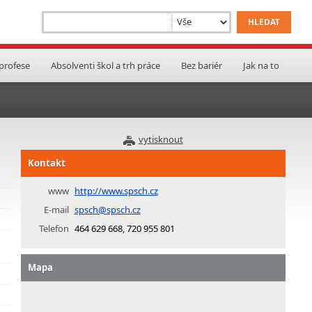
 profese
Absolventi škol a trh práce
Bez bariér
Jak na to
vytisknout
Kontakt
www
http://www.spsch.cz
E-mail
spsch@spsch.cz
Telefon
464 629 668, 720 955 801
Mapa