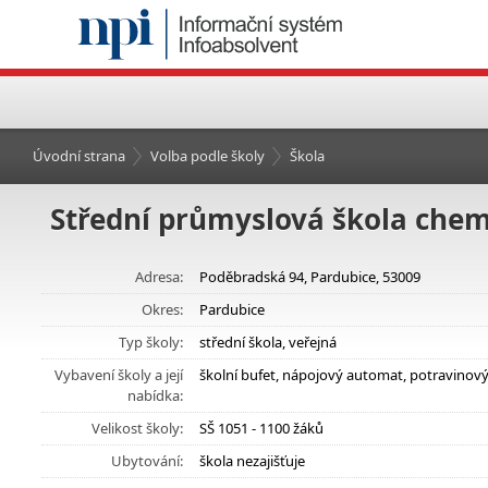
Úvodní strana
Volba podle školy
Škola
Střední průmyslová škola chem
Adresa:
Poděbradská 94, Pardubice, 53009
Okres:
Pardubice
Typ školy:
střední škola, veřejná
Vybavení školy a její
školní bufet, nápojový automat, potravinov
nabídka:
Velikost školy:
SŠ 1051 - 1100 žáků
Ubytování:
škola nezajišťuje