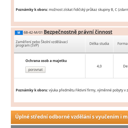
Poznámky k oboru:
možnost získat řidičský průkaz skupiny B, C (zdarm
Bezpečnostně právní činnost
68-42-M/01
M
Zaměření nebo Školní vzdělávací
Délka studia
Forma 
program (ŠVP)
Ochrana osob a majetku
4,0
De
porovnat
Poznámky k oboru:
výuka předmětu Fiktivní firmy, výměnné pobyty v z
Úplné střední odborné vzdělání s vyučením i m