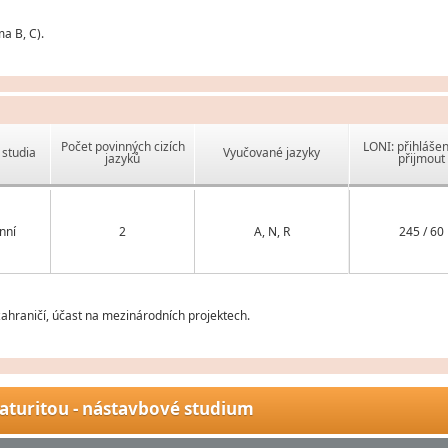
a B, C).
Počet povinných cizích
LONI: přihlášen
studia
Vyučované jazyky
jazyků
přijmout
nní
2
A, N, R
245 / 60
ahraničí, účast na mezinárodních projektech.
aturitou - nástavbové studium