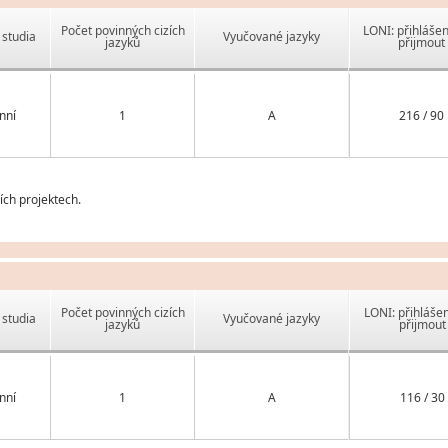
Počet povinných cizích
LONI: přihlášen
studia
Vyučované jazyky
jazyků
přijmout
nní
1
A
216 / 90
ch projektech.
Počet povinných cizích
LONI: přihlášen
studia
Vyučované jazyky
jazyků
přijmout
nní
1
A
116 / 30