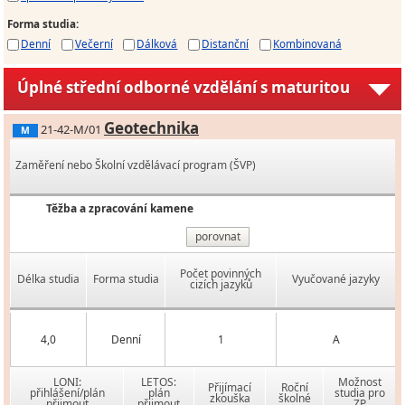
Forma studia
:
Denní
Večerní
Dálková
Distanční
Kombinovaná
Úplné střední odborné vzdělání s maturitou
Geotechnika
21-42-M/01
M
Zaměření nebo Školní vzdělávací program (ŠVP)
Těžba a zpracování kamene
porovnat
Počet povinných
Délka studia
Forma studia
Vyučované jazyky
cizích jazyků
4,0
Denní
1
A
LONI:
LETOS:
Možnost
Přijímací
Roční
přihlášení/plán
plán
studia pro
zkouška
školné
přijmout
přijmout
ZP