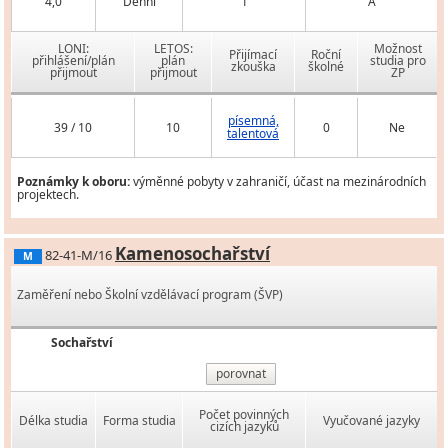
4,0
Denní
1
A
LONI:
LETOS:
Možnost
Přijímací
Roční
přihlášení/plán
plán
studia pro
zkouška
školné
přijmout
přijmout
ZP
písemná,
39 / 10
10
0
Ne
talentová
Poznámky k oboru:
výměnné pobyty v zahraničí, účast na mezinárodních
projektech.
Kamenosochařství
82-41-M/16
M
Zaměření nebo Školní vzdělávací program (ŠVP)
Sochařství
porovnat
Počet povinných
Délka studia
Forma studia
Vyučované jazyky
cizích jazyků