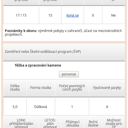
17 / 15
15
koná se
0
Ne
Poznámky k oboru:
výměnné pobyty v zahraničí, účast na mezinárodních
projektech.
Zaměření nebo Školní vzdělávací program (ŠVP)
Těžba a zpracování kamene
porovnat
Délka
Počet povinných
Forma studia
Vyučované jazyky
studia
cizích jazyků
5,0
Dálková
1
A
LONI:
LETOS:
Možnost
Přijímací
Roční
přihlášení/plán
plán
studia pro
zkouška
školné
přijmout
přijmout
ZP