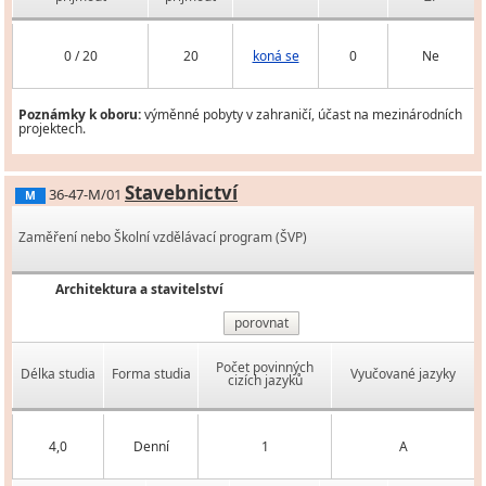
0 / 20
20
koná se
0
Ne
Poznámky k oboru:
výměnné pobyty v zahraničí, účast na mezinárodních
projektech.
Stavebnictví
36-47-M/01
M
Zaměření nebo Školní vzdělávací program (ŠVP)
Architektura a stavitelství
porovnat
Počet povinných
Délka studia
Forma studia
Vyučované jazyky
cizích jazyků
4,0
Denní
1
A