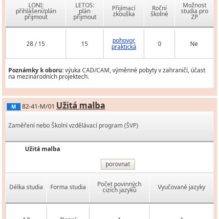
LONI:
LETOS:
Možnost
Přijímací
Roční
přihlášení/plán
plán
studia pro
zkouška
školné
přijmout
přijmout
ZP
pohovor,
28 / 15
15
0
Ne
praktická
Poznámky k oboru:
výuka CAD/CAM, výměnné pobyty v zahraničí, účast
na mezinárodních projektech.
Užitá malba
82-41-M/01
M
Zaměření nebo Školní vzdělávací program (ŠVP)
Užitá malba
porovnat
Počet povinných
Délka studia
Forma studia
Vyučované jazyky
cizích jazyků