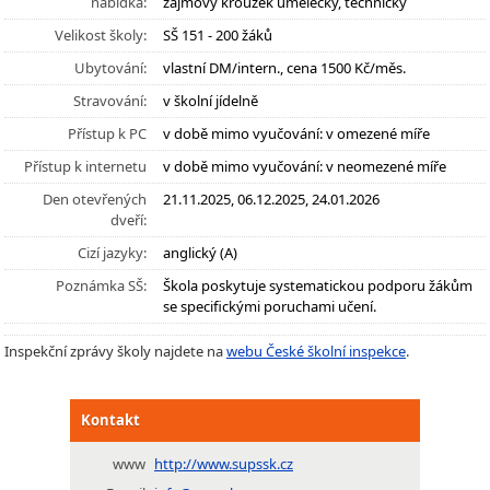
nabídka:
zájmový kroužek umělecký, technický
Velikost školy:
SŠ 151 - 200 žáků
Ubytování:
vlastní DM/intern., cena 1500 Kč/měs.
Stravování:
v školní jídelně
Přístup k PC
v době mimo vyučování: v omezené míře
Přístup k internetu
v době mimo vyučování: v neomezené míře
Den otevřených
21.11.2025, 06.12.2025, 24.01.2026
dveří:
Cizí jazyky:
anglický (A)
Poznámka SŠ:
Škola poskytuje systematickou podporu žákům
se specifickými poruchami učení.
Inspekční zprávy školy najdete na
webu České školní inspekce
.
Kontakt
www
http://www.supssk.cz