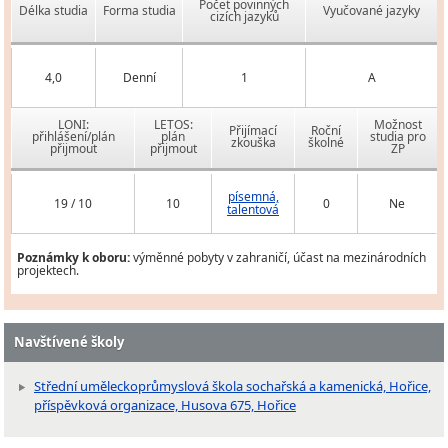
Počet povinných
Délka studia
Forma studia
Vyučované jazyky
cizích jazyků
4,0
Denní
1
A
LONI:
LETOS:
Možnost
Přijímací
Roční
přihlášení/plán
plán
studia pro
zkouška
školné
přijmout
přijmout
ZP
písemná,
19 / 10
10
0
Ne
talentová
Poznámky k oboru:
výměnné pobyty v zahraničí, účast na mezinárodních
projektech.
Navštívené školy
Střední uměleckoprůmyslová škola sochařská a kamenická, Hořice,
příspěvková organizace, Husova 675, Hořice