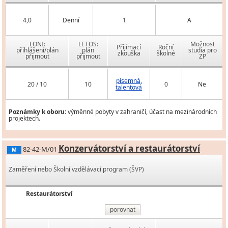
4,0
Denní
1
A
LONI:
LETOS:
Možnost
Přijímací
Roční
přihlášení/plán
plán
studia pro
zkouška
školné
přijmout
přijmout
ZP
písemná,
20 / 10
10
0
Ne
talentová
Poznámky k oboru:
výměnné pobyty v zahraničí, účast na mezinárodních
projektech.
Konzervátorství a restaurátorství
82-42-M/01
M
Zaměření nebo Školní vzdělávací program (ŠVP)
Restaurátorství
porovnat