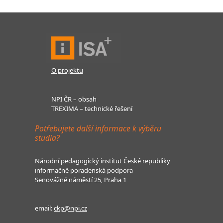
O projektu
NPI ČR – obsah
TREXIMA – technické řešení
Potřebujete další informace k výběru
studia?
Národní pedagogický institut České republiky
informačně poradenská podpora
Senovážné náměstí 25, Praha 1
email:
ckp@npi.cz