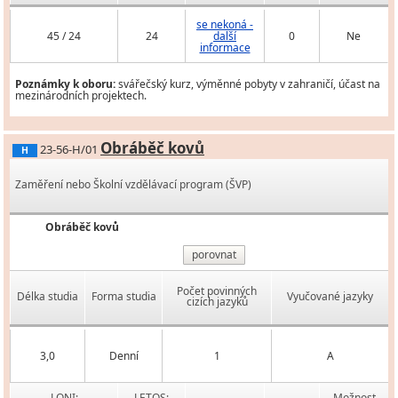
se nekoná -
45 / 24
24
další
0
Ne
informace
Poznámky k oboru:
svářečský kurz, výměnné pobyty v zahraničí, účast na
mezinárodních projektech.
Obráběč kovů
23-56-H/01
H
Zaměření nebo Školní vzdělávací program (ŠVP)
Obráběč kovů
porovnat
Počet povinných
Délka studia
Forma studia
Vyučované jazyky
cizích jazyků
3,0
Denní
1
A
LONI:
LETOS:
Možnost