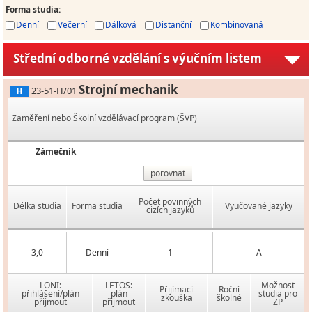
Forma studia
:
Denní
Večerní
Dálková
Distanční
Kombinovaná
Střední odborné vzdělání s výučním listem
Strojní mechanik
23-51-H/01
H
Zaměření nebo Školní vzdělávací program (ŠVP)
Zámečník
porovnat
Počet povinných
Délka studia
Forma studia
Vyučované jazyky
cizích jazyků
3,0
Denní
1
A
LONI:
LETOS:
Možnost
Přijímací
Roční
přihlášení/plán
plán
studia pro
zkouška
školné
přijmout
přijmout
ZP