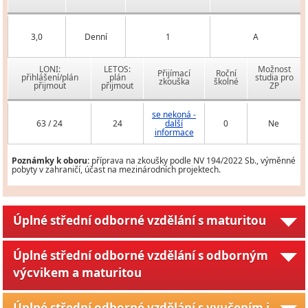
3,0
Denní
1
A
LONI:
LETOS:
Možnost
Přijímací
Roční
přihlášení/plán
plán
studia pro
zkouška
školné
přijmout
přijmout
ZP
se nekoná -
63 / 24
24
další
0
Ne
informace
Poznámky k oboru:
příprava na zkoušky podle NV 194/2022 Sb., výměnné
pobyty v zahraničí, účast na mezinárodních projektech.
Úplné střední odborné vzdělání s maturitou
Úplné střední odborné vzdělání s odborným
výcvikem a maturitou
Úplné střední odborné vzdělání s vyučením i