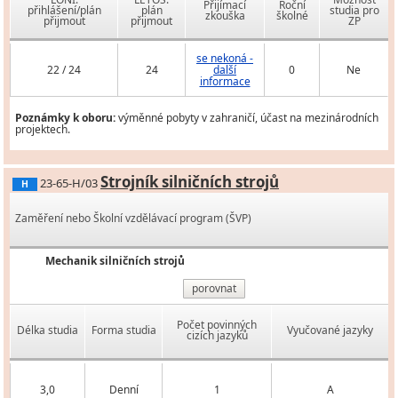
Přijímací
Roční
přihlášení/plán
plán
studia pro
zkouška
školné
přijmout
přijmout
ZP
se nekoná -
22 / 24
24
další
0
Ne
informace
Poznámky k oboru:
výměnné pobyty v zahraničí, účast na mezinárodních
projektech.
Strojník silničních strojů
23-65-H/03
H
Zaměření nebo Školní vzdělávací program (ŠVP)
Mechanik silničních strojů
porovnat
Počet povinných
Délka studia
Forma studia
Vyučované jazyky
cizích jazyků
3,0
Denní
1
A