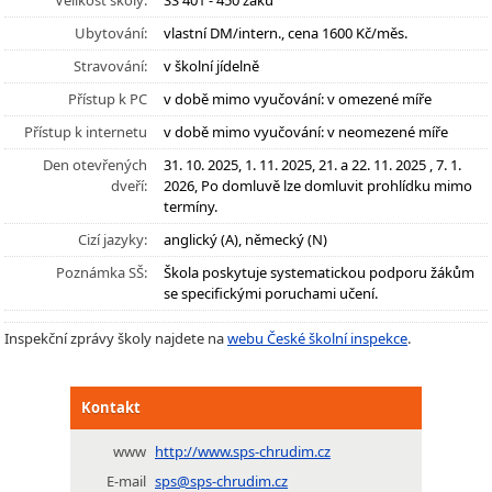
Velikost školy:
SŠ 401 - 450 žáků
Ubytování:
vlastní DM/intern., cena 1600 Kč/měs.
Stravování:
v školní jídelně
Přístup k PC
v době mimo vyučování: v omezené míře
Přístup k internetu
v době mimo vyučování: v neomezené míře
Den otevřených
31. 10. 2025, 1. 11. 2025, 21. a 22. 11. 2025 , 7. 1.
dveří:
2026, Po domluvě lze domluvit prohlídku mimo
termíny.
Cizí jazyky:
anglický (A), německý (N)
Poznámka SŠ:
Škola poskytuje systematickou podporu žákům
se specifickými poruchami učení.
Inspekční zprávy školy najdete na
webu České školní inspekce
.
Kontakt
www
http://www.sps-chrudim.cz
E-mail
sps@sps-chrudim.cz