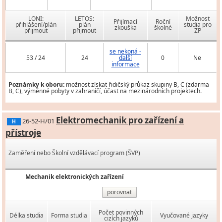
LONI:
LETOS:
Možnost
Přijímací
Roční
přihlášení/plán
plán
studia pro
zkouška
školné
přijmout
přijmout
ZP
se nekoná -
53 / 24
24
další
0
Ne
informace
Poznámky k oboru:
možnost získat řidičský průkaz skupiny B, C (zdarma
B, C), výměnné pobyty v zahraničí, účast na mezinárodních projektech.
Elektromechanik pro zařízení a
26-52-H/01
H
přístroje
Zaměření nebo Školní vzdělávací program (ŠVP)
Mechanik elektronických zařízení
porovnat
Počet povinných
Délka studia
Forma studia
Vyučované jazyky
cizích jazyků