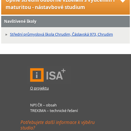
maturitou - nástavbové studium
Navštívené školy
Střední průmyslová škola Chrudim, Čáslavská 973, Chrudim
O projektu
NPI ČR – obsah
TREXIMA – technické řešení
Potřebujete další informace k výběru
studia?