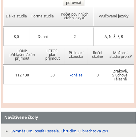
porovnat
Počet povinných
Délka studia
Forma studia
Vyučované jazyky
cizích jazyků
8,0
Denní
2
A, N, Š, F, R
LONI:
LETOS:
Přijímací
Roční
Možnost
přihlášení/plán
plán
zkouška
školné
studia pro ZP
přijmout
přijmout
Zrakově,
112 / 30
30
koná se
0
Sluchově,
Tělesně
Navštívené školy
Gymnázium Josefa Ressela, Chrudim, Olbrachtova 291