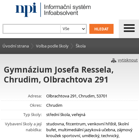
Úvodní strana
Volba podle školy
Škola
vytisknout
Gymnázium Josefa Ressela,
Chrudim, Olbrachtova 291
Adresa:
Olbrachtova 291, Chrudim, 53701
Okres:
Chrudim
Typ školy:
střední škola, veřejná
Vybavení školy a její
studovna, fitcentrum, venkovní hřiště, školní
nabídka:
bufet, multimediální jazyková učebna, zájmový
kroužek sportovní, umělecký, technický,