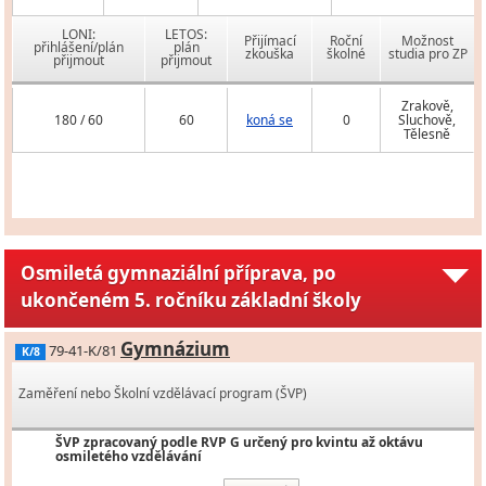
LONI:
LETOS:
Přijímací
Roční
Možnost
přihlášení/plán
plán
zkouška
školné
studia pro ZP
přijmout
přijmout
Zrakově,
180 / 60
60
koná se
0
Sluchově,
Tělesně
Osmiletá gymnaziální příprava, po
ukončeném 5. ročníku základní školy
Gymnázium
79-41-K/81
K/8
Zaměření nebo Školní vzdělávací program (ŠVP)
ŠVP zpracovaný podle RVP G určený pro kvintu až oktávu
osmiletého vzdělávání