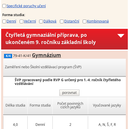
Specifické poruchy učení
Forma studia
:
Denní
Večerní
Dálková
Distanční
Kombinovaná
Čtyřletá gymnaziální příprava, po
ukončeném 9. ročníku základní školy
Gymnázium
79-41-K/41
K/4
Zaměření nebo Školní vzdělávací program (ŠVP)
ŠVP zpracovaný podle RVP G určený pro 1.-4. ročník čtyřletého
vzdělávání
porovnat
Počet povinných
Délka studia
Forma studia
Vyučované jazyky
cizích jazyků
4,0
Denní
2
A, N, Š, F, R