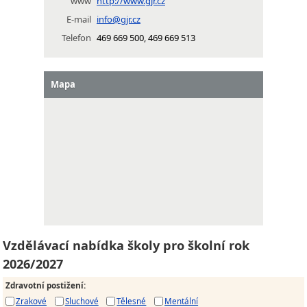
www
http://www.gjr.cz
E-mail
info@gjr.cz
Telefon
469 669 500, 469 669 513
Mapa
Vzdělávací nabídka školy pro školní rok
2026/2027
Zdravotní postižení
:
Zrakové
Sluchové
Tělesné
Mentální