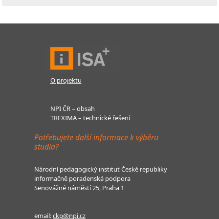
O projektu
NPI ČR – obsah
TREXIMA – technické řešení
Potřebujete další informace k výběru
studia?
Národní pedagogický institut České republiky
informačně poradenská podpora
Senovážné náměstí 25, Praha 1
email:
ckp@npi.cz