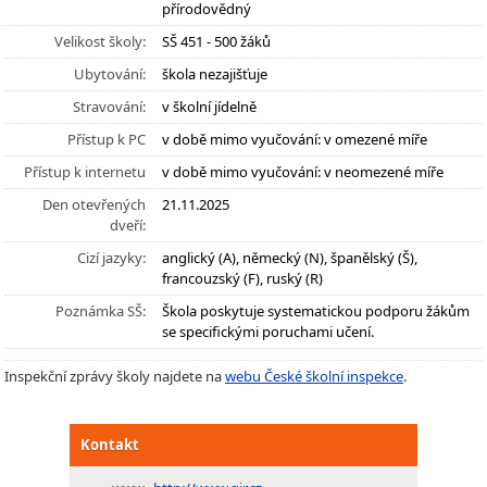
přírodovědný
Velikost školy:
SŠ 451 - 500 žáků
Ubytování:
škola nezajišťuje
Stravování:
v školní jídelně
Přístup k PC
v době mimo vyučování: v omezené míře
Přístup k internetu
v době mimo vyučování: v neomezené míře
Den otevřených
21.11.2025
dveří:
Cizí jazyky:
anglický (A), německý (N), španělský (Š),
francouzský (F), ruský (R)
Poznámka SŠ:
Škola poskytuje systematickou podporu žákům
se specifickými poruchami učení.
Inspekční zprávy školy najdete na
webu České školní inspekce
.
Kontakt