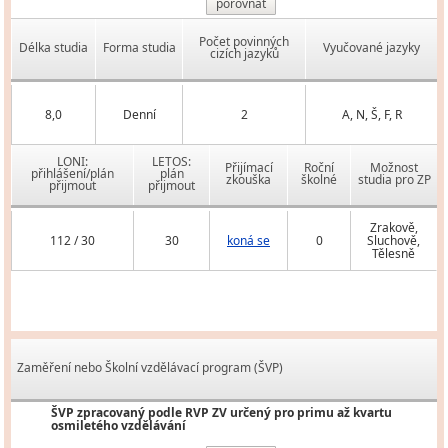
porovnat
Počet povinných
Délka studia
Forma studia
Vyučované jazyky
cizích jazyků
8,0
Denní
2
A, N, Š, F, R
LONI:
LETOS:
Přijímací
Roční
Možnost
přihlášení/plán
plán
zkouška
školné
studia pro ZP
přijmout
přijmout
Zrakově,
112 / 30
30
koná se
0
Sluchově,
Tělesně
Zaměření nebo Školní vzdělávací program (ŠVP)
ŠVP zpracovaný podle RVP ZV určený pro primu až kvartu
osmiletého vzdělávání