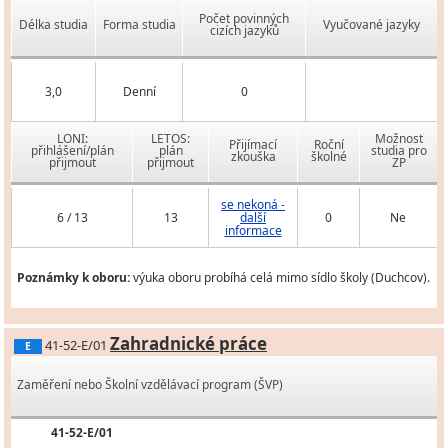
Počet povinných
Délka studia
Forma studia
Vyučované jazyky
cizích jazyků
3,0
Denní
0
LONI:
LETOS:
Možnost
Přijímací
Roční
přihlášení/plán
plán
studia pro
zkouška
školné
přijmout
přijmout
ZP
se nekoná -
6 / 13
13
další
0
Ne
informace
Poznámky k oboru:
výuka oboru probíhá celá mimo sídlo školy (Duchcov).
Zahradnické práce
41-52-E/01
E
Zaměření nebo Školní vzdělávací program (ŠVP)
41-52-E/01