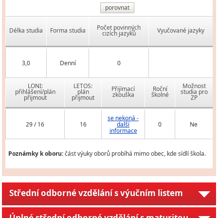
porovnat
Počet povinných
Délka studia
Forma studia
Vyučované jazyky
cizích jazyků
3,0
Denní
0
LONI:
LETOS:
Možnost
Přijímací
Roční
přihlášení/plán
plán
studia pro
zkouška
školné
přijmout
přijmout
ZP
se nekoná -
29 / 16
16
další
0
Ne
informace
Poznámky k oboru:
část výuky oborů probíhá mimo obec, kde sídlí škola.
Střední odborné vzdělání s výučním listem
Úplné střední odborné vzdělání s maturitou