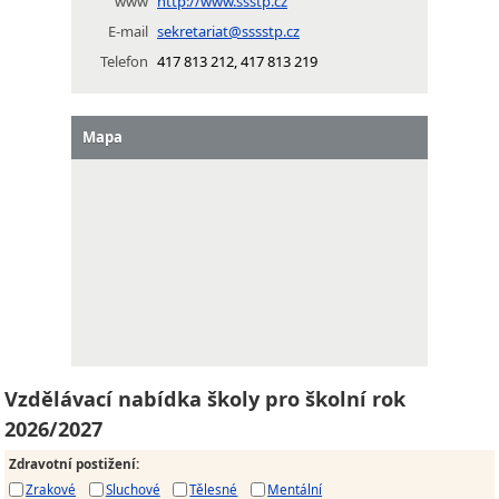
www
http://www.ssstp.cz
E-mail
sekretariat@sssstp.cz
Telefon
417 813 212, 417 813 219
Mapa
Vzdělávací nabídka školy pro školní rok
2026/2027
Zdravotní postižení
:
Zrakové
Sluchové
Tělesné
Mentální