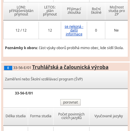
LONI:
LETOS:
Možnost
Přijímací
Roční
přihlášení/plán
plán
studia pro
zkouška
školné
přijmout
přijmout
ZP
se nekoná -
12 / 12
12
další
0
Ne
informace
Poznámky k oboru:
část výuky oborů probíhá mimo obec, kde sídlí škola.
Truhlářská a čalounická výroba
33-56-E/01
E
Zaměření nebo Školní vzdělávací program (ŠVP)
33-56-E/01
porovnat
Počet povinných
Délka studia
Forma studia
Vyučované jazyky
cizích jazyků