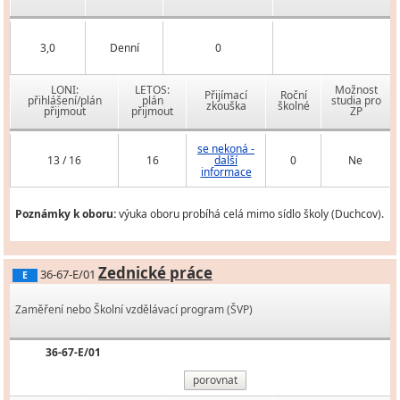
3,0
Denní
0
LONI:
LETOS:
Možnost
Přijímací
Roční
přihlášení/plán
plán
studia pro
zkouška
školné
přijmout
přijmout
ZP
se nekoná -
13 / 16
16
další
0
Ne
informace
Poznámky k oboru:
výuka oboru probíhá celá mimo sídlo školy (Duchcov).
Zednické práce
36-67-E/01
E
Zaměření nebo Školní vzdělávací program (ŠVP)
36-67-E/01
porovnat