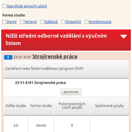
Specifické poruchy učení
Forma studia
:
Denní
Večerní
Dálková
Distanční
Kombinovaná
Nižší střední odborné vzdělání s výučním
listem
Strojírenské práce
23-51-E/01
E
Zaměření nebo Školní vzdělávací program (ŠVP)
23-51-E/01 Strojírenské práce
porovnat
Počet povinných
Délka studia
Forma studia
Vyučované jazyky
cizích jazyků
3,0
Denní
0