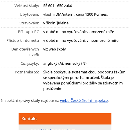
Velikost školy:
SŠ 601 - 650 žáků
Ubytování:
vlastní DM/intern., cena 1300 Kč/měs.
Stravování:
v školní jídelně
Přístup k PC
v době mimo vyučování: v omezené míře
Přístup k internetu
v době mimo vyučování: v neomezené míře
Den otevřených
viz web školy
dveří:
Cizí jazyky:
anglický (A), německý (N)
Poznámka SŠ:
Škola poskytuje systematickou podporu žákům
se specifickými poruchami učení. Škola je
vybavena pomůckami pro žáky se zdravotním
postižením.
Inspekční zprávy školy najdete na
webu České školní inspekce
.
Kontakt