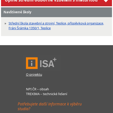
Navštívené školy
Střední škola stavební a strojní, Teplice, příspěvková organizace,
Fráni Šrámka 1350/1, Teplice
O projektu
NPI ČR – obsah
TREXIMA – technické řešení
Potřebujete další informace k výběru
studia?