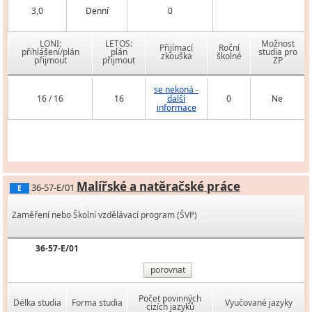
3,0
Denní
0
LONI:
LETOS:
Možnost
Přijímací
Roční
přihlášení/plán
plán
studia pro
zkouška
školné
přijmout
přijmout
ZP
se nekoná -
16 / 16
16
další
0
Ne
informace
Malířské a natěračské práce
36-57-E/01
E
Zaměření nebo Školní vzdělávací program (ŠVP)
36-57-E/01
porovnat
Počet povinných
Délka studia
Forma studia
Vyučované jazyky
cizích jazyků