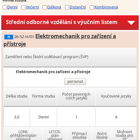
Denní
Večerní
Dálková
Distanční
Kombinovaná
Střední odborné vzdělání s výučním listem
Elektromechanik pro zařízení a
26-52-H/01
H
přístroje
Zaměření nebo Školní vzdělávací program (ŠVP)
Elektromechanik pro zařízení a přístroje
porovnat
Počet povinných
Délka studia
Forma studia
Vyučované jazyky
cizích jazyků
3,0
Denní
1
A
LONI:
LETOS:
Možnost
Přijímací
Roční
přihlášení/plán
plán
studia pro
zkouška
školné
přijmout
přijmout
ZP