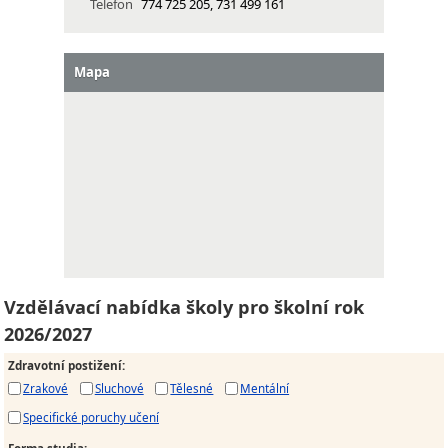
Telefon
774 725 205, 731 499 161
Mapa
Vzdělávací nabídka školy pro školní rok
2026/2027
Zdravotní postižení
:
Zrakové
Sluchové
Tělesné
Mentální
Specifické poruchy učení
Forma studia
: