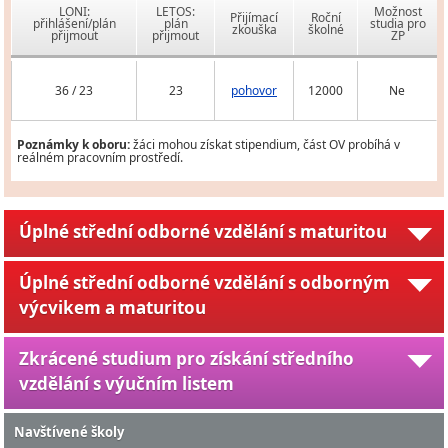
LONI:
LETOS:
Možnost
Přijímací
Roční
přihlášení/plán
plán
studia pro
zkouška
školné
přijmout
přijmout
ZP
36 / 23
23
pohovor
12000
Ne
Poznámky k oboru:
žáci mohou získat stipendium, část OV probíhá v
reálném pracovním prostředí.
Úplné střední odborné vzdělání s maturitou
Úplné střední odborné vzdělání s odborným
výcvikem a maturitou
Zkrácené studium pro získání středního
vzdělání s výučním listem
Navštívené školy