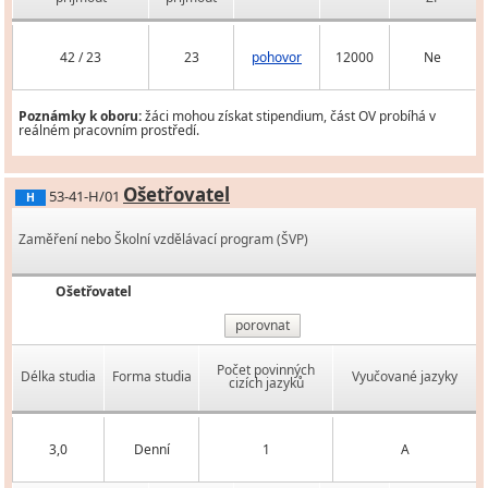
42 / 23
23
pohovor
12000
Ne
Poznámky k oboru:
žáci mohou získat stipendium, část OV probíhá v
reálném pracovním prostředí.
Ošetřovatel
53-41-H/01
H
Zaměření nebo Školní vzdělávací program (ŠVP)
Ošetřovatel
porovnat
Počet povinných
Délka studia
Forma studia
Vyučované jazyky
cizích jazyků
3,0
Denní
1
A