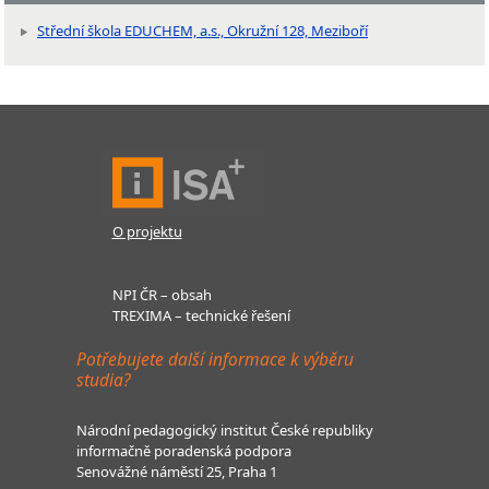
Střední škola EDUCHEM, a.s., Okružní 128, Meziboří
O projektu
NPI ČR – obsah
TREXIMA – technické řešení
Potřebujete další informace k výběru
studia?
Národní pedagogický institut České republiky
informačně poradenská podpora
Senovážné náměstí 25, Praha 1