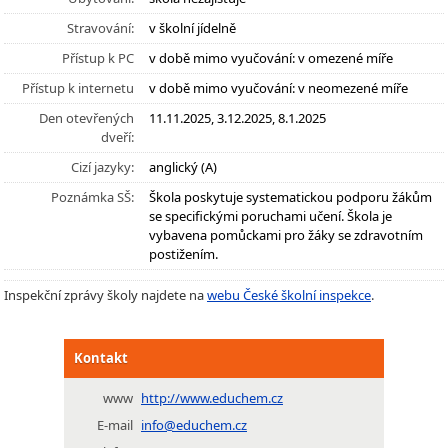
Stravování:
v školní jídelně
Přístup k PC
v době mimo vyučování: v omezené míře
Přístup k internetu
v době mimo vyučování: v neomezené míře
Den otevřených
11.11.2025, 3.12.2025, 8.1.2025
dveří:
Cizí jazyky:
anglický (A)
Poznámka SŠ:
Škola poskytuje systematickou podporu žákům
se specifickými poruchami učení. Škola je
vybavena pomůckami pro žáky se zdravotním
postižením.
Inspekční zprávy školy najdete na
webu České školní inspekce
.
Kontakt
www
http://www.educhem.cz
E-mail
info@educhem.cz