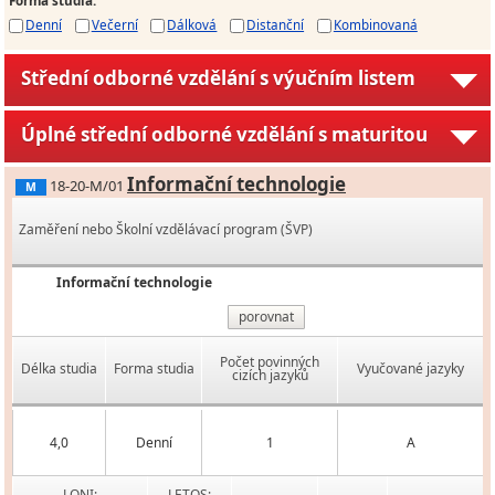
Denní
Večerní
Dálková
Distanční
Kombinovaná
Střední odborné vzdělání s výučním listem
Úplné střední odborné vzdělání s maturitou
Informační technologie
18-20-M/01
M
Zaměření nebo Školní vzdělávací program (ŠVP)
Informační technologie
porovnat
Počet povinných
Délka studia
Forma studia
Vyučované jazyky
cizích jazyků
4,0
Denní
1
A
LONI:
LETOS: