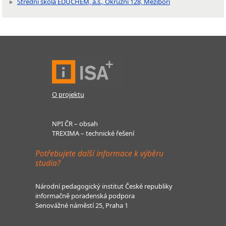
Střední škola EDUCHEM, a.s., Okružní 128, Meziboří
O projektu
NPI ČR – obsah
TREXIMA – technické řešení
Potřebujete další informace k výběru
studia?
Národní pedagogický institut České republiky
informačně poradenská podpora
Senovážné náměstí 25, Praha 1