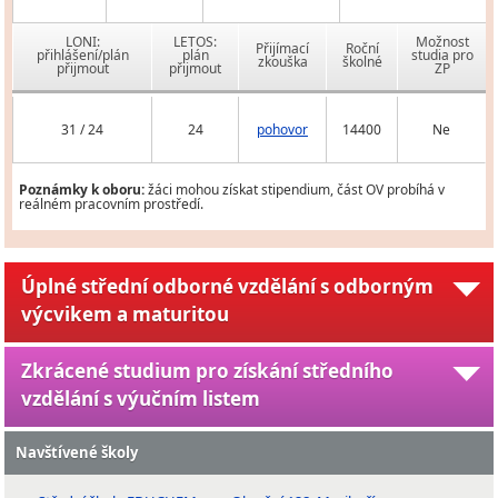
LONI:
LETOS:
Možnost
Přijímací
Roční
přihlášení/plán
plán
studia pro
zkouška
školné
přijmout
přijmout
ZP
31 / 24
24
pohovor
14400
Ne
Poznámky k oboru:
žáci mohou získat stipendium, část OV probíhá v
reálném pracovním prostředí.
Úplné střední odborné vzdělání s odborným
výcvikem a maturitou
Zkrácené studium pro získání středního
vzdělání s výučním listem
Navštívené školy