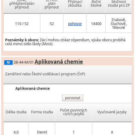
Přijímací
Roční
Možnost
přihlášení/plán
plán
zkouška
školné
studia pro ZP
přijmout
přijmout
Zrakově,
110 / 52
52
pohovor
14400
Sluchově,
Tělesně
Poznámky k oboru:
žáci mohou získat stipendium, výuka oboru probíhá
celá mimo sídlo školy (Most).
Aplikovaná chemie
28-44-M/01
M
Zaměření nebo Školní vzdělávací program (ŠVP)
Aplikovaná chemie
porovnat
Počet povinných
Délka studia
Forma studia
Vyučované jazyky
cizích jazyků
4,0
Denní
1
A