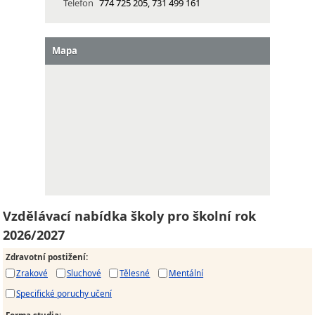
Telefon
774 725 205, 731 499 161
Mapa
Vzdělávací nabídka školy pro školní rok
2026/2027
Zdravotní postižení
:
Zrakové
Sluchové
Tělesné
Mentální
Specifické poruchy učení
Forma studia
: