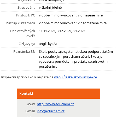
Stravování:
v školní jídelně
Přístup k PC
v době mimo vyučování: v omezené míře
Přístup k internetu
v době mimo vyučování: v neomezené míře
Den otevřených
11.11.2025, 3.12.2025, 8.1.2025
dveří:
Cizí jazyky:
anglický (A)
Poznámka SŠ:
Škola poskytuje systematickou podporu žákům
se specifickými poruchami učení. Škola je
vybavena pomůckami pro žáky se zdravotním
postižením.
Inspekční zprávy školy najdete na
webu České školní inspekce
.
Kontakt
www
http://www.educhem.cz
E-mail
info@educhem.cz