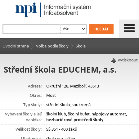
Úvodní strana
Volba podle školy
Škola
vytisknout
Střední škola EDUCHEM, a.s.
Adresa:
Okružní 128, Meziboří, 43513
Okres:
Most
Typ školy:
střední škola, soukromá
Vybavení školy a její
školní klub, školní bufet, nápojový automat,
nabídka:
bezbariérové prostředí školy
Velikost školy:
SŠ 351 - 400 žáků
Ubytování:
škola nezajišťuje