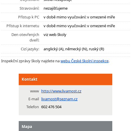
Stravování:
nezajišťujeme
Přístup k PC
v době mimo vyučování: v omezené míře
Přístup k internetu
v době mimo vyučování: v omezené míře
Den otevřených
viz web školy
dveří:
Cizí jazyky:
anglický (A), německý (N), ruský (R)
Inspekční zprávy školy najdete na
webu České školní inspekce
.
Kontakt
www
http://www.livamost.cz
E-mail
livamost@seznam.cz
Telefon
602 476 504
Mapa