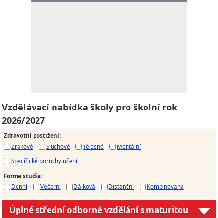
Vzdělávací nabídka školy pro školní rok
2026/2027
Zdravotní postižení
:
Zrakové
Sluchové
Tělesné
Mentální
Specifické poruchy učení
Forma studia
:
Denní
Večerní
Dálková
Distanční
Kombinovaná
Úplné střední odborné vzdělání s maturitou