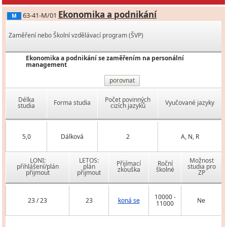
Ekonomika a podnikání
63-41-M/01
M
Zaměření nebo Školní vzdělávací program (ŠVP)
Ekonomika a podnikání se zaměřením na personální
management
porovnat
Délka
Počet povinných
Forma studia
Vyučované jazyky
studia
cizích jazyků
5,0
Dálková
2
A, N, R
LONI:
LETOS:
Možnost
Přijímací
Roční
přihlášení/plán
plán
studia pro
zkouška
školné
přijmout
přijmout
ZP
10000 -
23 / 23
23
koná se
Ne
11000