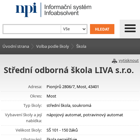
Úvodní strana
Volba podle školy
Škola
vytisknout
Střední odborná škola LIVA s.r.o.
Adresa:
Pionýrů 2806/7, Most, 43401
Okres:
Most
Typ školy:
střední škola, soukromá
Vybavení školy a její
nápojový automat, potravinový automat
nabídka:
Velikost školy:
SŠ 101 - 150 žáků
Ubytování:
škola nezajišťuje