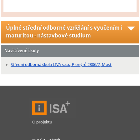
Úplné střední odborné vzdělání s vyučením i
maturitou - nástavbové studium
Navštívené školy
Střední odborná škola LIVA s.r.o., Pionýrů 2806/7, Most
O projektu
NPI ČR – obsah