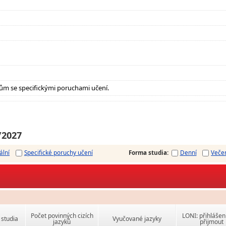
ům se specifickými poruchami učení.
/2027
ální
Specifické poruchy učení
Forma studia
:
Denní
Veče
Počet povinných cizích
LONI: přihlášen
studia
Vyučované jazyky
jazyků
přijmout