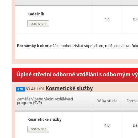
Kadeřník
3,0
De
porovnat
Poznámky k oboru:
žáci mohou získat stipendium, možnost získat řidič
Úplné střední odborné vzdělání s odborným v
Kosmetické služby
69-41-L/01
L/0
Zaměření nebo Školní vzdělávací
Délka studia
Forma 
program (ŠVP)
Kosmetické služby
4,0
De
porovnat