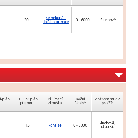
se nekoná -
30
0 - 6000
Sluchově
další informace
í/plán
LETOS: plán
Přijímací
Roční
Možnost studia
přijmout
zkouška
školné
pro ZP
Sluchově,
15
koná se
0 - 8000
Tělesně