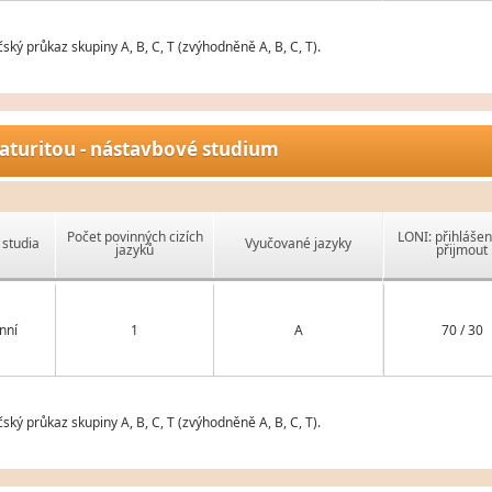
ský průkaz skupiny A, B, C, T (zvýhodněně A, B, C, T).
aturitou - nástavbové studium
Počet povinných cizích
LONI: přihlášen
studia
Vyučované jazyky
jazyků
přijmout
nní
1
A
70 / 30
ský průkaz skupiny A, B, C, T (zvýhodněně A, B, C, T).