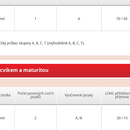
nní
1
A
70 / 30
ský průkaz skupiny A, B, C, T (zvýhodněně A, B, C, T).
ýcvikem a maturitou
Počet povinných cizích
LONI: přihlášen
studia
Vyučované jazyky
jazyků
přijmout
nní
2
A, N
30 / 15