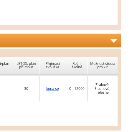
í/plán
LETOS: plán
Přijímací
Roční
Možnost studia
přijmout
zkouška
školné
pro ZP
Zrakově,
30
koná se
0 - 12000
Sluchově,
Tělesně