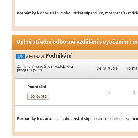
Poznámky k oboru:
žáci mohou získat stipendium, možnost získat řidič
Úplné střední odborné vzdělání s vyučením i m
Podnikání
64-41-L/51
L/5
Zaměření nebo Školní vzdělávací
Délka studia
Forma 
program (ŠVP)
Podnikání
2,0
De
porovnat
Poznámky k oboru:
žáci mohou získat stipendium, možnost získat řidič