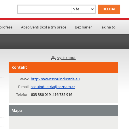
 profese
Absolventi škol a trh práce
Bez bariér
Jak na to
vytisknout
Kontakt
www
http://www.ssouindustria.eu
E-mail
ssouindustria@seznam.cz
Telefon
603 386 019, 416 735 916
Mapa