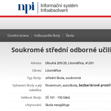
Úvodní strana
Volba podle školy
Škola
Soukromé střední odborné učili
Adresa:
Dlouhá 205/20, Litoměřice, 41201
Okres:
Litoměřice
Typ školy:
střední škola, soukromá
Vybavení školy a její
fitcentrum, autoškola,
bezbariérové prostř
nabídka:
Velikost školy:
SŠ 101 - 150 žáků
Ubytování:
škola nezajišťuje