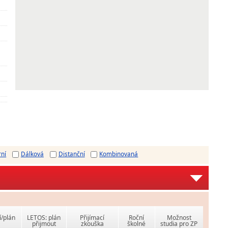
rní
Dálková
Distanční
Kombinovaná
í/plán
LETOS: plán
Přijímací
Roční
Možnost
přijmout
zkouška
školné
studia pro ZP