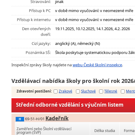
Stravování:
jinak
Přístup k PC
v době mimo vyučování: v neomezené míře
Přístup k internetu
v době mimo vyučování: v neomezené míře
Den otevřených
19.11.2025, 10.12.2025, 14.1.2026, 4.2. 2026
dveří:
Cizí jazyky:
anglický (A), německý (N)
Poznámka SŠ:
Škola poskytuje systematickou podporu žák
Inspekční zprávy školy najdete na
webu České školní inspekce
.
Vzdělávací nabídka školy pro školní rok 2026
Zdravotní postižení
:
Zrakové
Sluchové
Tělesné
Ment
Střední odborné vzdělání s výučním listem
Kadeřník
69-51-H/01
H
Zaměření nebo Školní vzdělávací
Délka studia
Forma 
program (ŠVP)