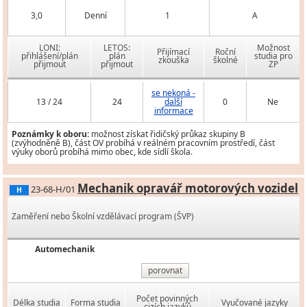
3,0
Denní
1
A
LONI:
LETOS:
Možnost
Přijímací
Roční
přihlášení/plán
plán
studia pro
zkouška
školné
přijmout
přijmout
ZP
se nekoná -
13 / 24
24
další
0
Ne
informace
Poznámky k oboru:
možnost získat řidičský průkaz skupiny B
(zvýhodněně B), část OV probíhá v reálném pracovním prostředí, část
výuky oborů probíhá mimo obec, kde sídlí škola.
Mechanik opravář motorových vozidel
23-68-H/01
H
Zaměření nebo Školní vzdělávací program (ŠVP)
Automechanik
porovnat
Počet povinných
Délka studia
Forma studia
Vyučované jazyky
cizích jazyků