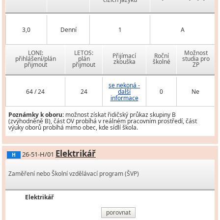
3,0
Denní
1
A
LONI:
LETOS:
Možnost
Přijímací
Roční
přihlášení/plán
plán
studia pro
zkouška
školné
přijmout
přijmout
ZP
se nekoná -
64 / 24
24
další
0
Ne
informace
Poznámky k oboru:
možnost získat řidičský průkaz skupiny B
(zvýhodněně B), část OV probíhá v reálném pracovním prostředí, část
výuky oborů probíhá mimo obec, kde sídlí škola.
Elektrikář
26-51-H/01
H
Zaměření nebo Školní vzdělávací program (ŠVP)
Elektrikář
porovnat