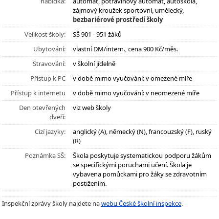
nabídka:
automat, potravinový automat, autoškola,
zájmový kroužek sportovní, umělecký,
bezbariérové prostředí školy
Velikost školy:
SŠ 901 - 951 žáků
Ubytování:
vlastní DM/intern., cena 900 Kč/měs.
Stravování:
v školní jídelně
Přístup k PC
v době mimo vyučování: v omezené míře
Přístup k internetu
v době mimo vyučování: v neomezené míře
Den otevřených
viz web školy
dveří:
Cizí jazyky:
anglický (A), německý (N), francouzský (F), ruský
(R)
Poznámka SŠ:
Škola poskytuje systematickou podporu žákům
se specifickými poruchami učení. Škola je
vybavena pomůckami pro žáky se zdravotním
postižením.
Inspekční zprávy školy najdete na
webu České školní inspekce
.