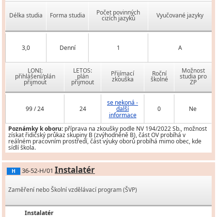
Počet povinných
Délka studia
Forma studia
Vyučované jazyky
cizích jazyků
3,0
Denní
1
A
LONI:
LETOS:
Možnost
Přijímací
Roční
přihlášení/plán
plán
studia pro
zkouška
školné
přijmout
přijmout
ZP
se nekoná -
99 / 24
24
další
0
Ne
informace
Poznámky k oboru:
příprava na zkoušky podle NV 194/2022 Sb., možnost
získat řidičský průkaz skupiny B (zvýhodněně B), část OV probíhá v
reálném pracovním prostředí, část výuky oborů probíhá mimo obec, kde
sídlí škola.
Instalatér
36-52-H/01
H
Zaměření nebo Školní vzdělávací program (ŠVP)
Instalatér