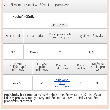
Zaměření nebo Školní vzdělávací program (ŠVP)
Kuchař - číšník
porovnat
Počet povinných
Délka studia
Forma studia
Vyučované jazyky
cizích jazyků
3,0
Denní
2
A, N
LONI:
LETOS:
Možnost
Přijímací
Roční
přihlášení/plán
plán
studia pro
zkouška
školné
přijmout
přijmout
ZP
se nekoná -
42 / 60
60
další
0
Ne
informace
Poznámky k oboru:
barmanský nebo someliérský kurz, možnost získat
řidičský průkaz skupiny B (zvýhodněně B), část OV probíhá v reálném
pracovním prostředí.