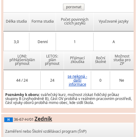
porovnat
Počet povinných
Délka studia
Forma studia
Vyučované jazyky
cizích jazyků
3,0
Denní
1
A
LONI:
LETOS:
Možnost
Přijímací
Roční
přihlášení/plán
plán
studia pro
zkouška
školné
přijmout
přijmout
ZP
se nekoná -
44 / 24
24
další
0
Ne
informace
Poznámky k oboru:
svářečský kurz, možnost získat řidičský průkaz
skupiny B (zvýhodněně B), část OV probíhá v reálném pracovním prostředí,
část výuky oborů probíhá mimo obec, kde sídlí škola.
Zedník
36-67-H/01
H
Zaměření nebo Školní vzdělávací program (ŠVP)