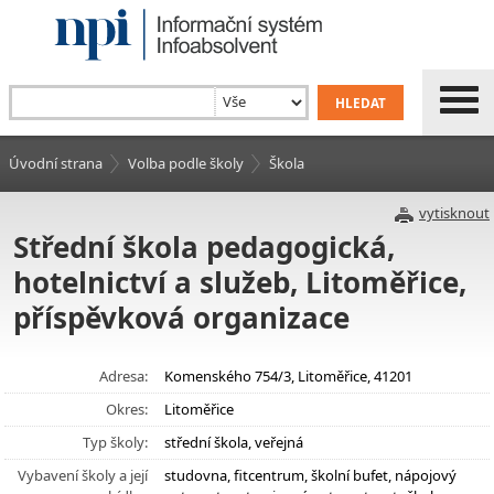
Úvodní strana
Volba podle školy
Škola
vytisknout
Střední škola pedagogická,
hotelnictví a služeb, Litoměřice,
příspěvková organizace
Adresa:
Komenského 754/3, Litoměřice, 41201
Okres:
Litoměřice
Typ školy:
střední škola, veřejná
Vybavení školy a její
studovna, fitcentrum, školní bufet, nápojový