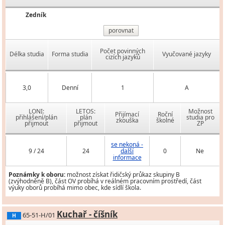
Zedník
porovnat
Počet povinných
Délka studia
Forma studia
Vyučované jazyky
cizích jazyků
3,0
Denní
1
A
LONI:
LETOS:
Možnost
Přijímací
Roční
přihlášení/plán
plán
studia pro
zkouška
školné
přijmout
přijmout
ZP
se nekoná -
9 / 24
24
další
0
Ne
informace
Poznámky k oboru:
možnost získat řidičský průkaz skupiny B
(zvýhodněně B), část OV probíhá v reálném pracovním prostředí, část
výuky oborů probíhá mimo obec, kde sídlí škola.
Kuchař - číšník
65-51-H/01
H