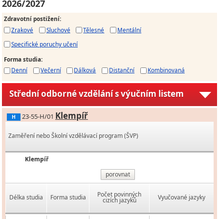
2026/2027
Zdravotní postižení
:
Zrakové
Sluchové
Tělesné
Mentální
Specifické poruchy učení
Forma studia
:
Denní
Večerní
Dálková
Distanční
Kombinovaná
Střední odborné vzdělání s výučním listem
Klempíř
23-55-H/01
H
Zaměření nebo Školní vzdělávací program (ŠVP)
Klempíř
porovnat
Počet povinných
Délka studia
Forma studia
Vyučované jazyky
cizích jazyků