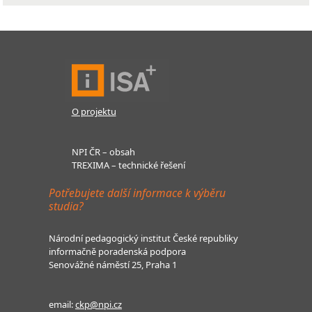
O projektu
NPI ČR – obsah
TREXIMA – technické řešení
Potřebujete další informace k výběru
studia?
Národní pedagogický institut České republiky
informačně poradenská podpora
Senovážné náměstí 25, Praha 1
email:
ckp@npi.cz