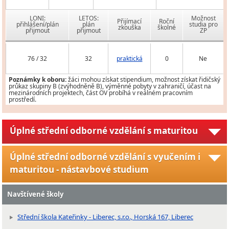
LONI:
LETOS:
Možnost
Přijímací
Roční
přihlášení/plán
plán
studia pro
zkouška
školné
přijmout
přijmout
ZP
76 / 32
32
praktická
0
Ne
Poznámky k oboru:
žáci mohou získat stipendium, možnost získat řidičský
průkaz skupiny B (zvýhodněně B), výměnné pobyty v zahraničí, účast na
mezinárodních projektech, část OV probíhá v reálném pracovním
prostředí.
Úplné střední odborné vzdělání s maturitou
Úplné střední odborné vzdělání s vyučením i
maturitou - nástavbové studium
Navštívené školy
Střední škola Kateřinky - Liberec, s.r.o., Horská 167, Liberec