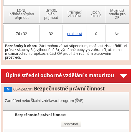
LONI:
LETOS:
Možnost
Přijímací
Roční
přihlášení/plán
plán
studia pro
zkouška
školné
přijmout
přijmout
ZP
76 / 32
32
praktická
0
Ne
Poznámky k oboru:
žáci mohou získat stipendium, možnost získat řidičský
průkaz skupiny B (zvýhodněně B), výměnné pobyty v zahraničí, účast na
mezinárodních projektech, část OV probíhá v reálném pracovním
prostředí.
Úplné střední odborné vzdělání s maturitou
Bezpečnostně právní činnost
68-42-M/01
M
Zaměření nebo Školní vzdělávací program (ŠVP)
Bezpečnostně právní činnost
porovnat