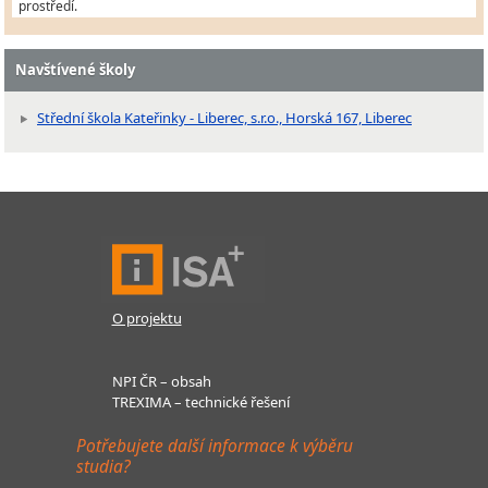
prostředí.
Navštívené školy
Střední škola Kateřinky - Liberec, s.r.o., Horská 167, Liberec
O projektu
NPI ČR – obsah
TREXIMA – technické řešení
Potřebujete další informace k výběru
studia?