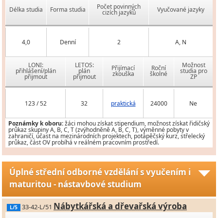
Počet povinných
Délka studia
Forma studia
Vyučované jazyky
cizích jazyků
4,0
Denní
2
A, N
LONI:
LETOS:
Možnost
Přijímací
Roční
přihlášení/plán
plán
studia pro
zkouška
školné
přijmout
přijmout
ZP
123 / 52
32
praktická
24000
Ne
Poznámky k oboru:
žáci mohou získat stipendium, možnost získat řidičský
průkaz skupiny A, B, C, T (zvýhodněně A, B, C, T), výměnné pobyty v
zahraničí, účast na mezinárodních projektech, potápěčský kurz, střelecký
průkaz, část OV probíhá v reálném pracovním prostředí.
Úplné střední odborné vzdělání s vyučením i
maturitou - nástavbové studium
Nábytkářská a dřevařská výroba
33-42-L/51
L/5