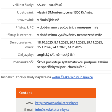
Velikost školy:
SŠ 451 - 500 žáků
Ubytování:
vlastní DM/intern., cena 1300 Kč/měs.
Stravování:
v školní jídelně
Přístup k PC
v době mimo vyučování: v omezené míře
Přístup k internetu
v době mimo vyučování: v neomezené míře
Den otevřených
18.10.2025, 8.11.2025, 20.11.2025, 29.11.2025,
dveří:
15.1.2026, 24.1.2026, 14.2.2026
Cizí jazyky:
anglický (A), německý (N)
Poznámka SŠ:
Škola poskytuje systematickou podporu žákům
se specifickými poruchami učení.
Inspekční zprávy školy najdete na
webu České školní inspekce
.
Kontakt
www
http://www.skolakaterinky.cz
E-mail
info@skolakaterinky.cz