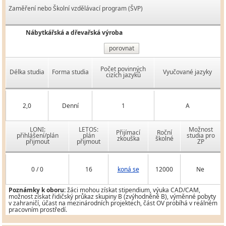
Zaměření nebo Školní vzdělávací program (ŠVP)
Nábytkářská a dřevařská výroba
porovnat
Počet povinných
Délka studia
Forma studia
Vyučované jazyky
cizích jazyků
2,0
Denní
1
A
LONI:
LETOS:
Možnost
Přijímací
Roční
přihlášení/plán
plán
studia pro
zkouška
školné
přijmout
přijmout
ZP
0 / 0
16
koná se
12000
Ne
Poznámky k oboru:
žáci mohou získat stipendium, výuka CAD/CAM,
možnost získat řidičský průkaz skupiny B (zvýhodněně B), výměnné pobyty
v zahraničí, účast na mezinárodních projektech, část OV probíhá v reálném
pracovním prostředí.