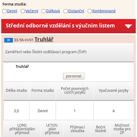
Forma studia
:
Denní
Večerní
Dálková
Distanční
Kombinovaná
Střední odborné vzdělání s výučním listem
Truhlář
33-56-H/01
H
Zaměření nebo Školní vzdělávací program (ŠVP)
Truhlář
porovnat
Počet povinných
Délka studia
Forma studia
Vyučované jazyky
cizích jazyků
3,0
Denní
1
A
LONI:
LETOS:
Možnost
Přijímací
Roční
přihlášení/plán
plán
studia pro
zkouška
školné
přijmout
přijmout
ZP