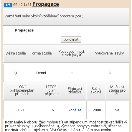
Propagace
66-42-L/51
L/5
Zaměření nebo Školní vzdělávací program (ŠVP)
Propagace
porovnat
Počet povinných
Délka studia
Forma studia
Vyučované jazyky
cizích jazyků
2,0
Denní
1
A
LONI:
LETOS:
Možnost
Přijímací
Roční
přihlášení/plán
plán
studia pro
zkouška
školné
přijmout
přijmout
ZP
0 / 0
16
koná se
12000
Ne
Poznámky k oboru:
žáci mohou získat stipendium, možnost získat řidičský
průkaz skupiny B (zvýhodněně B), výměnné pobyty v zahraničí, účast na
mezinárodních projektech, část OV probíhá v reálném pracovním