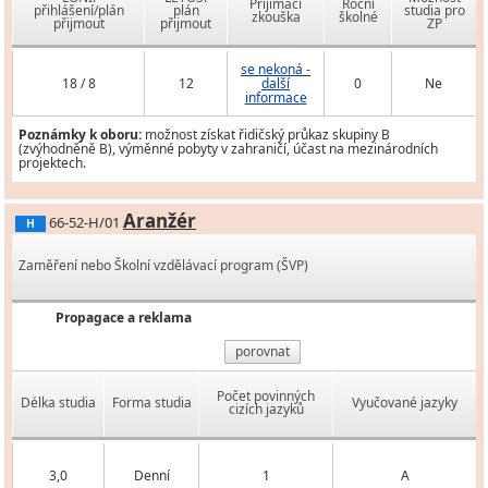
Přijímací
Roční
přihlášení/plán
plán
studia pro
zkouška
školné
přijmout
přijmout
ZP
se nekoná -
18 / 8
12
další
0
Ne
informace
Poznámky k oboru:
možnost získat řidičský průkaz skupiny B
(zvýhodněně B), výměnné pobyty v zahraničí, účast na mezinárodních
projektech.
Aranžér
66-52-H/01
H
Zaměření nebo Školní vzdělávací program (ŠVP)
Propagace a reklama
porovnat
Počet povinných
Délka studia
Forma studia
Vyučované jazyky
cizích jazyků
3,0
Denní
1
A