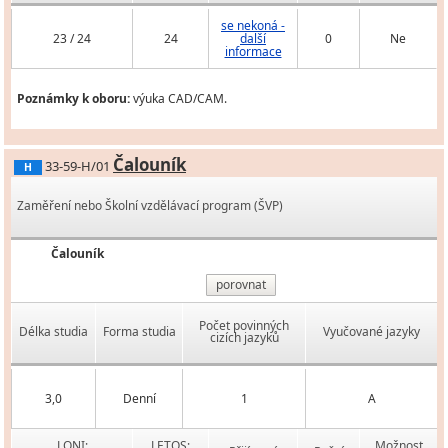
se nekoná -
23 / 24
24
další
0
Ne
informace
Poznámky k oboru:
výuka CAD/CAM.
Čalouník
33-59-H/01
H
Zaměření nebo Školní vzdělávací program (ŠVP)
Čalouník
porovnat
Počet povinných
Délka studia
Forma studia
Vyučované jazyky
cizích jazyků
3,0
Denní
1
A
LONI:
LETOS:
Možnost