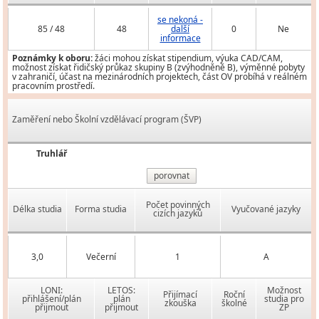
se nekoná -
85 / 48
48
další
0
Ne
informace
Poznámky k oboru:
žáci mohou získat stipendium, výuka CAD/CAM,
možnost získat řidičský průkaz skupiny B (zvýhodněně B), výměnné pobyty
v zahraničí, účast na mezinárodních projektech, část OV probíhá v reálném
pracovním prostředí.
Zaměření nebo Školní vzdělávací program (ŠVP)
Truhlář
porovnat
Počet povinných
Délka studia
Forma studia
Vyučované jazyky
cizích jazyků
3,0
Večerní
1
A
LONI:
LETOS:
Možnost
Přijímací
Roční
přihlášení/plán
plán
studia pro
zkouška
školné
přijmout
přijmout
ZP