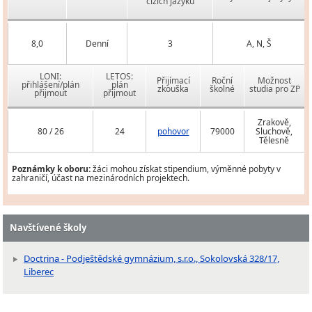
cizích jazyků
8,0
Denní
3
A, N, Š
LONI:
LETOS:
Přijímací
Roční
Možnost
přihlášení/plán
plán
zkouška
školné
studia pro ZP
přijmout
přijmout
Zrakově,
80 / 26
24
pohovor
79000
Sluchově,
Tělesně
Poznámky k oboru:
žáci mohou získat stipendium, výměnné pobyty v
zahraničí, účast na mezinárodních projektech.
Navštívené školy
Doctrina - Podještědské gymnázium, s.r.o., Sokolovská 328/17,
Liberec