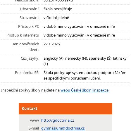
Velikost školy:
SŠ 251 - 300 žáků
Ubytování:
škola nezajišťuje
Stravování:
v školní jídelně
Přístup k PC
v době mimo vyučování: v omezené míře
Přístup k internetu
v době mimo vyučování: v omezené míře
Den otevřených
27.1.2026
dveří:
Cizí jazyky:
anglický (A), německý (N), španělský (Š), latinský
(L)
Poznámka SŠ:
Škola poskytuje systematickou podporu žákům
se specifickými poruchami učení.
Inspekční zprávy školy najdete na
webu České školní inspekce
.
Kontakt
www
http://gdoctrina.cz
E-mail
gymnazium@doctrina.cz