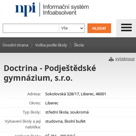
Úvodní strana
Volba podle školy
Škola
vytisknout
Doctrina - Podještědské
gymnázium, s.r.o.
Adresa:
Sokolovská 328/17, Liberec, 46001
Okres:
Liberec
Typ školy:
střední škola, soukromá
Vybavení školy a její
studovna, školní bufet
nabídka: