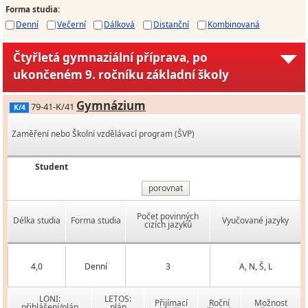
Forma studia
:
Denní
Večerní
Dálková
Distanční
Kombinovaná
Čtyřletá gymnaziální příprava, po
ukončeném 9. ročníku základní školy
Gymnázium
79-41-K/41
K/4
Zaměření nebo Školní vzdělávací program (ŠVP)
Student
porovnat
Počet povinných
Délka studia
Forma studia
Vyučované jazyky
cizích jazyků
4,0
Denní
3
A, N, Š, L
LONI:
LETOS:
Přijímací
Roční
Možnost
přihlášení/plán
plán