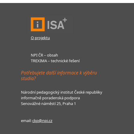
O projektu
NPI ČR – obsah
TREXIMA – technické řešení
Potřebujete další informace k výběru
studia?
Národní pedagogický institut České republiky
informačně poradenská podpora
Senovážné náměstí 25, Praha 1
email:
ckp@npi.cz