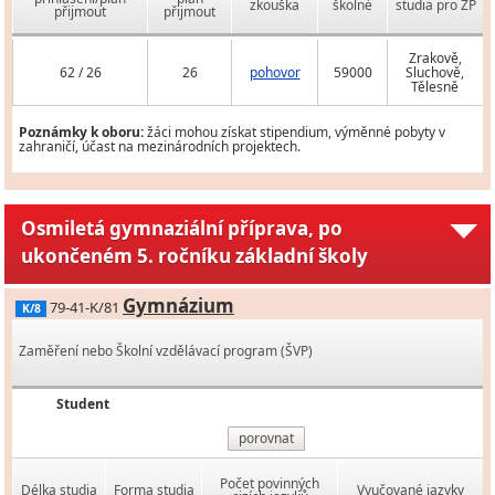
zkouška
školné
studia pro ZP
přijmout
přijmout
Zrakově,
62 / 26
26
pohovor
59000
Sluchově,
Tělesně
Poznámky k oboru:
žáci mohou získat stipendium, výměnné pobyty v
zahraničí, účast na mezinárodních projektech.
Osmiletá gymnaziální příprava, po
ukončeném 5. ročníku základní školy
Gymnázium
79-41-K/81
K/8
Zaměření nebo Školní vzdělávací program (ŠVP)
Student
porovnat
Počet povinných
Délka studia
Forma studia
Vyučované jazyky