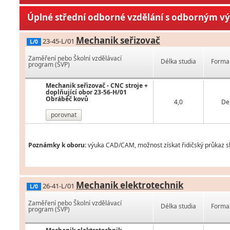
Úplné střední odborné vzdělání s odborným v
Mechanik seřizovač
23-45-L/01
L/0
Zaměření nebo Školní vzdělávací
Délka studia
Forma 
program (ŠVP)
Mechanik seřizovač - CNC stroje +
doplňující obor 23-56-H/01
Obráběč kovů
4,0
De
porovnat
Poznámky k oboru:
výuka CAD/CAM, možnost získat řidičský průkaz sku
Mechanik elektrotechnik
26-41-L/01
L/0
Zaměření nebo Školní vzdělávací
Délka studia
Forma 
program (ŠVP)