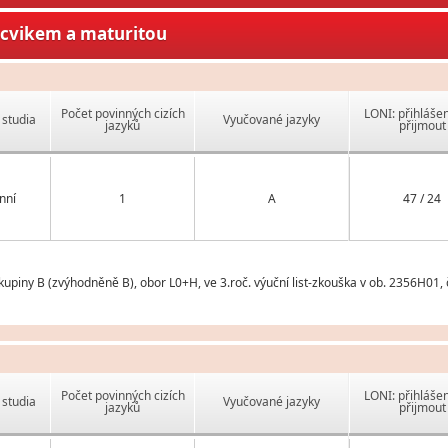
ýcvikem a maturitou
Počet povinných cizích
LONI: přihlášen
studia
Vyučované jazyky
jazyků
přijmout
nní
1
A
47 / 24
piny B (zvýhodněně B), obor L0+H, ve 3.roč. výuční list-zkouška v ob. 2356H01,
Počet povinných cizích
LONI: přihlášen
studia
Vyučované jazyky
jazyků
přijmout