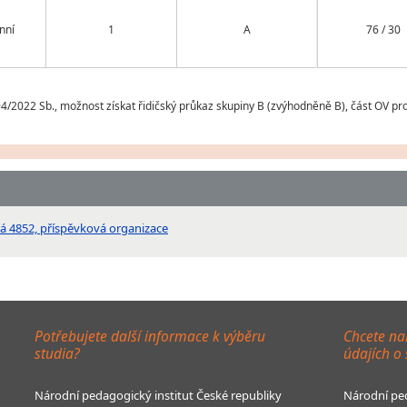
nní
1
A
76 / 30
2022 Sb., možnost získat řidičský průkaz skupiny B (zvýhodněně B), část OV pr
ká 4852, příspěvková organizace
Potřebujete další informace k výběru
Chcete na
studia?
údajích o
Národní pedagogický institut České republiky
Národní ped