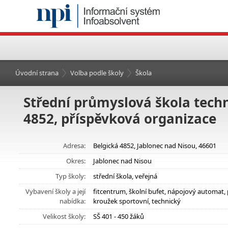
Úvodní strana
Volba podle školy
Škola
Střední průmyslová škola techn
4852, příspěvková organizace
Adresa:
Belgická 4852, Jablonec nad Nisou, 46601
Okres:
Jablonec nad Nisou
Typ školy:
střední škola, veřejná
Vybavení školy a její
fitcentrum, školní bufet, nápojový automat,
nabídka:
kroužek sportovní, technický
Velikost školy:
SŠ 401 - 450 žáků