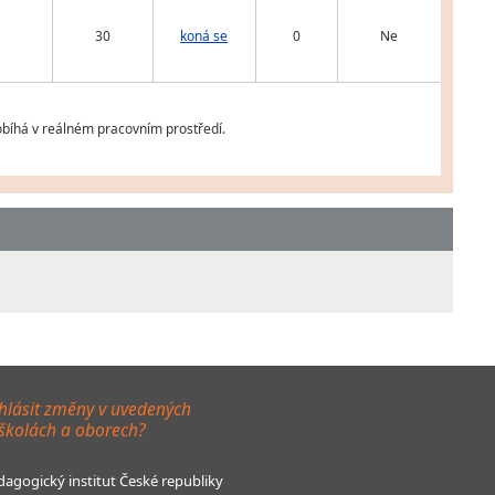
30
koná se
0
Ne
obíhá v reálném pracovním prostředí.
hlásit změny v uvedených
 školách a oborech?
agogický institut České republiky