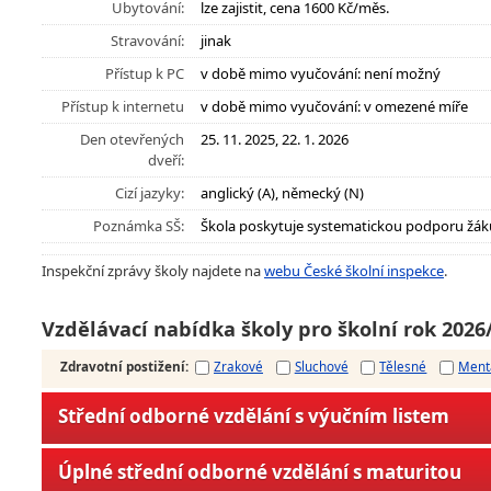
Ubytování:
lze zajistit, cena 1600 Kč/měs.
Stravování:
jinak
Přístup k PC
v době mimo vyučování: není možný
Přístup k internetu
v době mimo vyučování: v omezené míře
Den otevřených
25. 11. 2025, 22. 1. 2026
dveří:
Cizí jazyky:
anglický (A), německý (N)
Poznámka SŠ:
Škola poskytuje systematickou podporu žák
Inspekční zprávy školy najdete na
webu České školní inspekce
.
Vzdělávací nabídka školy pro školní rok 2026
Zdravotní postižení
:
Zrakové
Sluchové
Tělesné
Ment
Střední odborné vzdělání s výučním listem
Úplné střední odborné vzdělání s maturitou