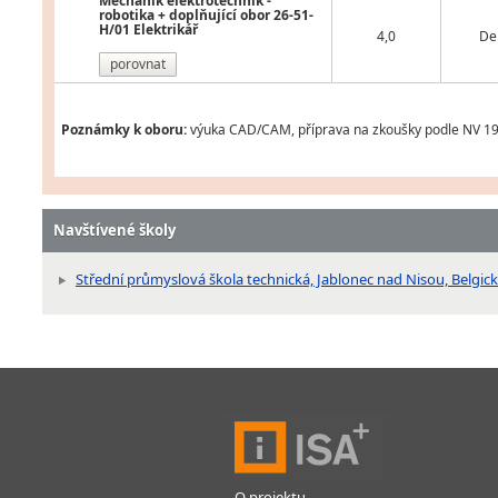
Mechanik elektrotechnik -
robotika + doplňující obor 26-51-
H/01 Elektrikář
4,0
De
porovnat
Poznámky k oboru:
výuka CAD/CAM, příprava na zkoušky podle NV 194/
Navštívené školy
Střední průmyslová škola technická, Jablonec nad Nisou, Belgic
O projektu