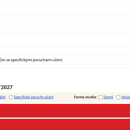
ům se specifickými poruchami učení.
/2027
ální
Specifické poruchy učení
Forma studia
:
Denní
Veče