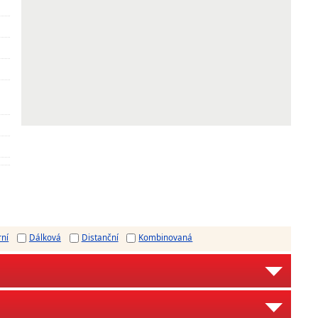
rní
Dálková
Distanční
Kombinovaná