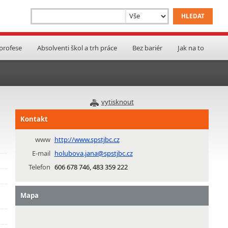
 profese
Absolventi škol a trh práce
Bez bariér
Jak na to
vytisknout
Kontakt
www
http://www.spstjbc.cz
E-mail
holubova.jana@spstjbc.cz
Telefon
606 678 746, 483 359 222
Mapa