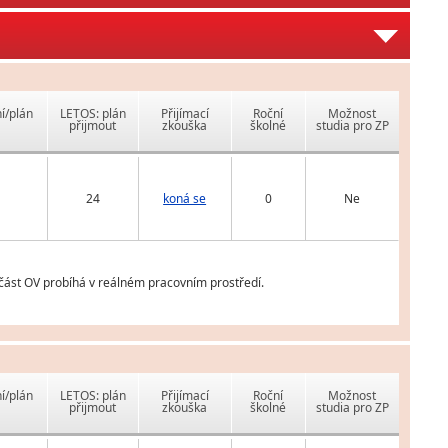
í/plán
LETOS: plán
Přijímací
Roční
Možnost
přijmout
zkouška
školné
studia pro ZP
24
koná se
0
Ne
 část OV probíhá v reálném pracovním prostředí.
í/plán
LETOS: plán
Přijímací
Roční
Možnost
přijmout
zkouška
školné
studia pro ZP