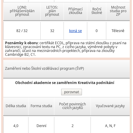
LONI:
LETOS:
Možnost
Přijímací
Roční
přihlášení/plán
plán
studia pro
zkouška
školné
přijmout
přijmout
ZP
82 / 32
32
koná se
0
Tělesně
Poznámky k oboru:
certifikát ECDL, příprava na státní zkoušku z psaní na
klávesnici, zpracování textu na PC, z cizího jazyka, výměnné pobyty v
zahraničí, účast na mezinárodních projektech, příprava na zkoušky
Cambridge B2, C1.
Zaměření nebo Školní vzdělávací program (ŠVP)
Obchodní akademie se zaměřením Kreativita podnikání
porovnat
Počet povinných
Délka studia
Forma studia
Vyučované jazyky
cizích jazyků
4,0
Denní
2
A, N, F