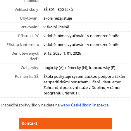
nabídka:
Velikost školy:
SŠ 301 - 350 žáků
Ubytování:
škola nezajišťuje
Stravování:
v školní jídelně
Přístup k PC
v době mimo vyučování: v neomezené míře
Přístup k internetu
v době mimo vyučování: v neomezené míře
Den otevřených
9. 12. 2025, 1. 01. 2026
dveří:
Cizí jazyky:
anglický (A), německý (N), francouzský (F)
Poznámka SŠ:
Škola poskytuje systematickou podporu žákům
se specifickými poruchami učení. Plánujeme:
Zahraniční pracovní stáže v Dublinu, v rámci
programu Erasmus+.
Inspekční zprávy školy najdete na
webu České školní inspekce
.
Kontakt