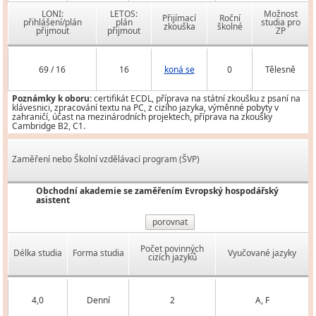
LONI:
LETOS:
Možnost
Přijímací
Roční
přihlášení/plán
plán
studia pro
zkouška
školné
přijmout
přijmout
ZP
69 / 16
16
koná se
0
Tělesně
Poznámky k oboru:
certifikát ECDL, příprava na státní zkoušku z psaní na
klávesnici, zpracování textu na PC, z cizího jazyka, výměnné pobyty v
zahraničí, účast na mezinárodních projektech, příprava na zkoušky
Cambridge B2, C1.
Zaměření nebo Školní vzdělávací program (ŠVP)
Obchodní akademie se zaměřením Evropský hospodářský
asistent
porovnat
Počet povinných
Délka studia
Forma studia
Vyučované jazyky
cizích jazyků
4,0
Denní
2
A, F