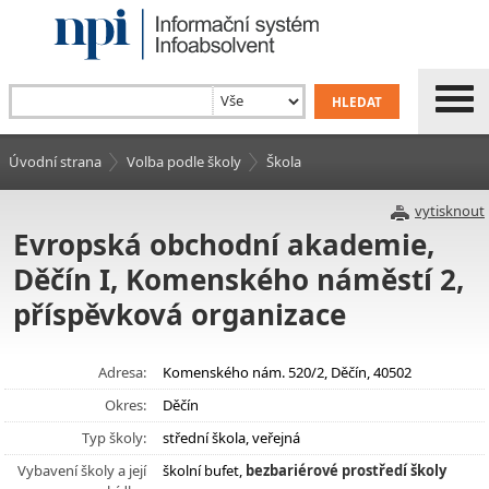
Úvodní strana
Volba podle školy
Škola
vytisknout
Evropská obchodní akademie,
Děčín I, Komenského náměstí 2,
příspěvková organizace
Adresa:
Komenského nám. 520/2, Děčín, 40502
Okres:
Děčín
Typ školy:
střední škola, veřejná
Vybavení školy a její
školní bufet,
bezbariérové prostředí školy