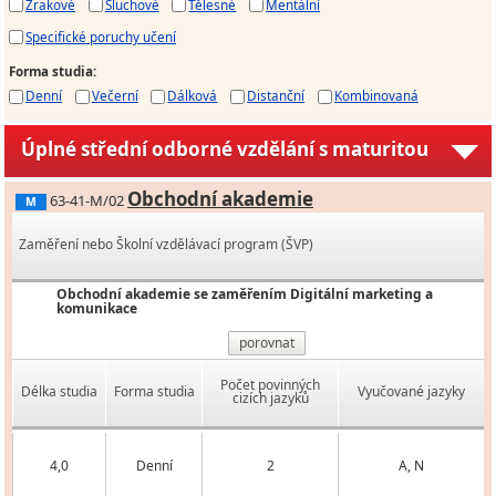
Zrakové
Sluchové
Tělesné
Mentální
Specifické poruchy učení
Forma studia
:
Denní
Večerní
Dálková
Distanční
Kombinovaná
Úplné střední odborné vzdělání s maturitou
Obchodní akademie
63-41-M/02
M
Zaměření nebo Školní vzdělávací program (ŠVP)
Obchodní akademie se zaměřením Digitální marketing a
komunikace
porovnat
Počet povinných
Délka studia
Forma studia
Vyučované jazyky
cizích jazyků
4,0
Denní
2
A, N