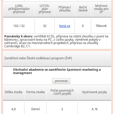
LONI:
LETOS:
Možnost
Přijímací
Roční
přihlášení/plán
plán
studia pro
zkouška
školné
přijmout
přijmout
ZP
102 / 32
32
koná se
0
Tělesně
Poznámky k oboru:
certifikát ECDL, příprava na státní zkoušku z psaní na
klávesnici, zpracování textu na PC, z cizího jazyka, výměnné pobyty v
zahraničí, účast na mezinárodních projektech, příprava na zkoušky
Cambridge B2, C1.
Zaměření nebo Školní vzdělávací program (ŠVP)
Obchodní akademie se zaměřením Sportovní marketing a
managment
porovnat
Počet povinných
Délka studia
Forma studia
Vyučované jazyky
cizích jazyků
4,0
Denní
2
A, N