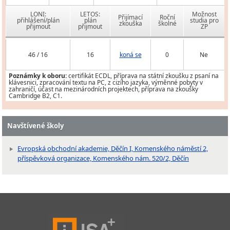
LONI:
LETOS:
Možnost
Přijímací
Roční
přihlášení/plán
plán
studia pro
zkouška
školné
přijmout
přijmout
ZP
46 / 16
16
koná se
0
Ne
Poznámky k oboru:
certifikát ECDL, příprava na státní zkoušku z psaní na
klávesnici, zpracování textu na PC, z cizího jazyka, výměnné pobyty v
zahraničí, účast na mezinárodních projektech, příprava na zkoušky
Cambridge B2, C1.
Navštívené školy
Evropská obchodní akademie, Děčín I, Komenského náměstí 2,
příspěvková organizace, Komenského nám. 520/2, Děčín