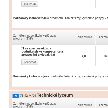
porovnat
Poznámky k oboru:
výuka předmětu Fiktivní firmy, výměnné pobyty v z
Zaměření nebo Školní vzdělávací
Délka studia
Forma 
program (ŠVP)
IT se spec. na ekon. a
podnikatelské kompetence a
zpracování a vizual. dat
4,0
De
porovnat
Poznámky k oboru:
výuka předmětu Fiktivní firmy, výměnné pobyty v z
Technické lyceum
78-42-M/01
M
Zaměření nebo Školní vzdělávací
Délka studia
Forma 
program (ŠVP)