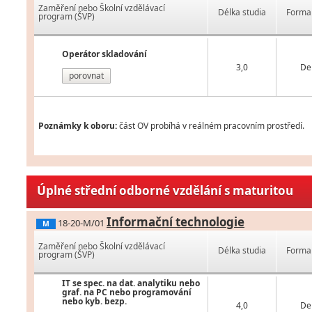
Zaměření nebo Školní vzdělávací
Délka studia
Forma 
program (ŠVP)
Operátor skladování
3,0
De
porovnat
Poznámky k oboru:
část OV probíhá v reálném pracovním prostředí.
Úplné střední odborné vzdělání s maturitou
Informační technologie
18-20-M/01
M
Zaměření nebo Školní vzdělávací
Délka studia
Forma 
program (ŠVP)
IT se spec. na dat. analytiku nebo
graf. na PC nebo programování
nebo kyb. bezp.
4,0
De