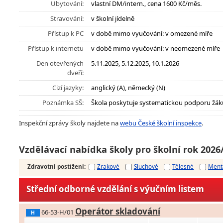
Ubytování:
vlastní DM/intern., cena 1600 Kč/měs.
Stravování:
v školní jídelně
Přístup k PC
v době mimo vyučování: v omezené míře
Přístup k internetu
v době mimo vyučování: v neomezené míře
Den otevřených
5.11.2025, 5.12.2025, 10.1.2026
dveří:
Cizí jazyky:
anglický (A), německý (N)
Poznámka SŠ:
Škola poskytuje systematickou podporu žák
Inspekční zprávy školy najdete na
webu České školní inspekce
.
Vzdělávací nabídka školy pro školní rok 2026
Zdravotní postižení
:
Zrakové
Sluchové
Tělesné
Ment
Střední odborné vzdělání s výučním listem
Operátor skladování
66-53-H/01
H