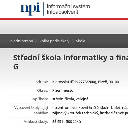
Úvodní strana
Volba podle školy
Škola
Střední škola informatiky a fin
G
Adresa:
Klatovská třída 2778/200g, Plzeň, 30100
Okres:
Plzeň-město
Typ školy:
střední škola, veřejná
Vybavení školy a její
fitcentrum, venkovní hřiště, školní bufet, 
nabídka:
zájmový kroužek technický,
bezbariérové pr
Velikost školy:
SŠ 451 - 500 žáků