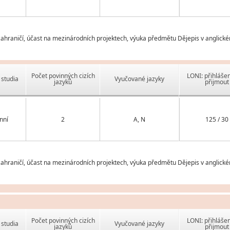
ahraničí, účast na mezinárodních projektech, výuka předmětu Dějepis v anglické
Počet povinných cizích
LONI: přihlášen
studia
Vyučované jazyky
jazyků
přijmout
nní
2
A, N
125 / 30
ahraničí, účast na mezinárodních projektech, výuka předmětu Dějepis v anglické
Počet povinných cizích
LONI: přihlášen
studia
Vyučované jazyky
jazyků
přijmout