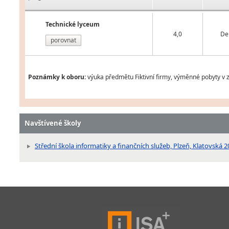
Technické lyceum
4,0
De
porovnat
Poznámky k oboru:
výuka předmětu Fiktivní firmy, výměnné pobyty v z
Navštívené školy
Střední škola informatiky a finančních služeb, Plzeň, Klatovská 2