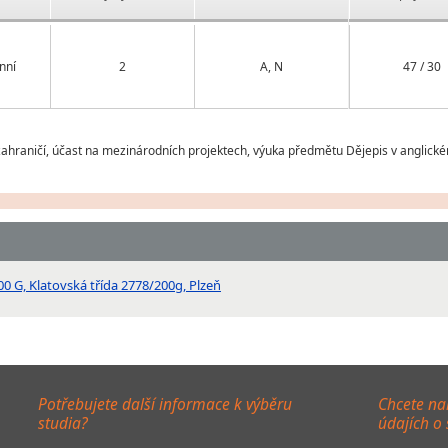
nní
2
A, N
47 / 30
ahraničí, účast na mezinárodních projektech, výuka předmětu Dějepis v anglické
00 G, Klatovská třída 2778/200g, Plzeň
Potřebujete další informace k výběru
Chcete na
studia?
údajích o