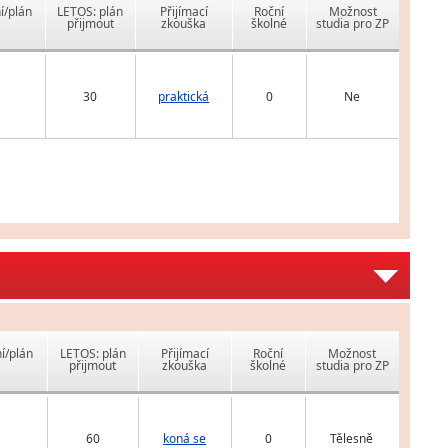
í/plán
LETOS: plán
Přijímací
Roční
Možnost
přijmout
zkouška
školné
studia pro ZP
30
praktická
0
Ne
í/plán
LETOS: plán
Přijímací
Roční
Možnost
přijmout
zkouška
školné
studia pro ZP
60
koná se
0
Tělesně