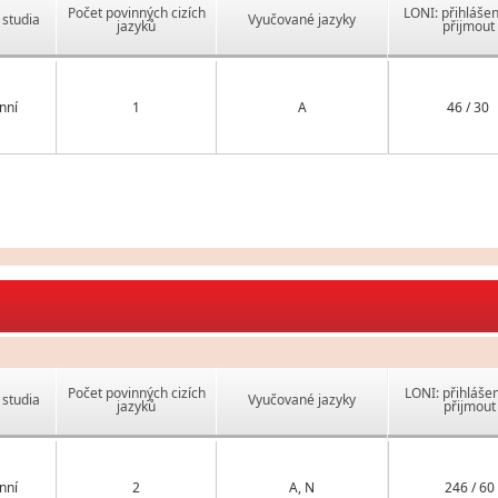
Počet povinných cizích
LONI: přihlášen
studia
Vyučované jazyky
jazyků
přijmout
nní
1
A
46 / 30
Počet povinných cizích
LONI: přihlášen
studia
Vyučované jazyky
jazyků
přijmout
nní
2
A, N
246 / 60