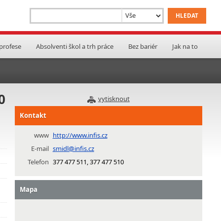
 profese
Absolventi škol a trh práce
Bez bariér
Jak na to
0
vytisknout
Kontakt
www
http://www.infis.cz
E-mail
smidl@infis.cz
Telefon
377 477 511, 377 477 510
Mapa