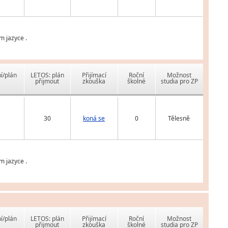
m jazyce .
í/plán
LETOS: plán
Přijímací
Roční
Možnost
přijmout
zkouška
školné
studia pro ZP
30
koná se
0
Tělesně
m jazyce .
í/plán
LETOS: plán
Přijímací
Roční
Možnost
přijmout
zkouška
školné
studia pro ZP