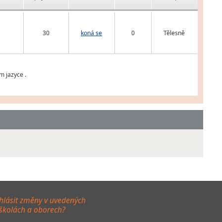
30
koná se
0
Tělesně
m jazyce .
hlásit změny v uvedených
 školách a oborech?