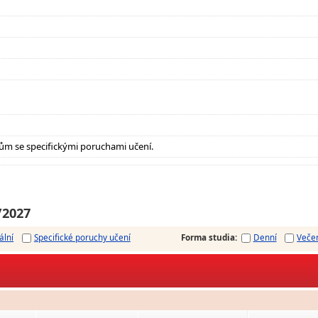
ům se specifickými poruchami učení.
/2027
ální
Specifické poruchy učení
Forma studia
:
Denní
Veče