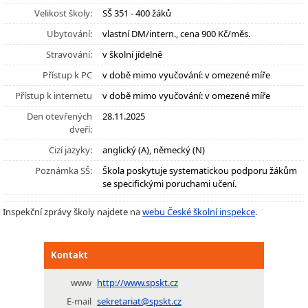
Velikost školy:
SŠ 351 - 400 žáků
Ubytování:
vlastní DM/intern., cena 900 Kč/měs.
Stravování:
v školní jídelně
Přístup k PC
v době mimo vyučování: v omezené míře
Přístup k internetu
v době mimo vyučování: v omezené míře
Den otevřených
28.11.2025
dveří:
Cizí jazyky:
anglický (A), německý (N)
Poznámka SŠ:
Škola poskytuje systematickou podporu žákům
se specifickými poruchami učení.
Inspekční zprávy školy najdete na
webu České školní inspekce
.
Kontakt
www
http://www.spskt.cz
E-mail
sekretariat@spskt.cz