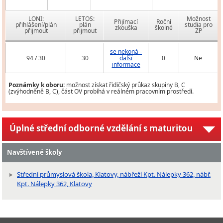
LONI:
LETOS:
Možnost
Přijímací
Roční
přihlášení/plán
plán
studia pro
zkouška
školné
přijmout
přijmout
ZP
se nekoná -
94 / 30
30
další
0
Ne
informace
Poznámky k oboru:
možnost získat řidičský průkaz skupiny B, C
(zvýhodněně B, C), část OV probíhá v reálném pracovním prostředí.
Úplné střední odborné vzdělání s maturitou
Navštívené školy
Střední průmyslová škola, Klatovy, nábřeží Kpt. Nálepky 362, nábř.
Kpt. Nálepky 362, Klatovy