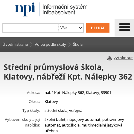
Úvodní strana
Volba podle školy
Škola
vytisknout
Střední průmyslová škola,
Klatovy, nábřeží Kpt. Nálepky 362
Adresa:
nábř. Kpt. Nálepky 362, Klatovy, 33901
Okres:
Klatovy
Typ školy:
střední škola, veřejná
Vybavení školy a její
školní bufet, nápojový automat, potravinový
nabídka:
automat, autoškola, multimediální jazyková
učebna