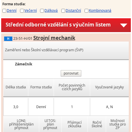
Forma studia
:
Denní
Večerní
Dálková
Distanční
Kombinovaná
Střední odborné vzdělání s výučním listem
Strojní mechanik
23-51-H/01
H
Zaměření nebo Školní vzdělávací program (ŠVP)
Zámečník
porovnat
Počet povinných
Délka studia
Forma studia
Vyučované jazyky
cizích jazyků
3,0
Denní
1
A, N
LONI:
LETOS:
Možnost
Přijímací
Roční
přihlášení/plán
plán
studia pro
zkouška
školné
přijmout
přijmout
ZP