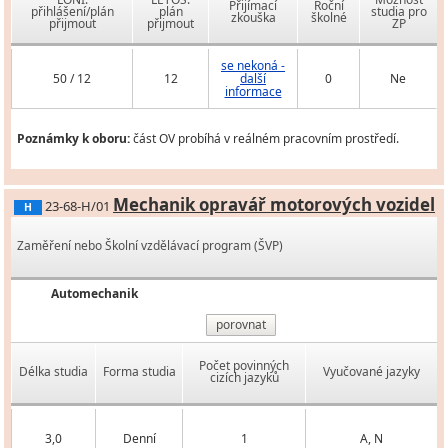
Přijímací
Roční
přihlášení/plán
plán
studia pro
zkouška
školné
přijmout
přijmout
ZP
se nekoná -
50 / 12
12
další
0
Ne
informace
Poznámky k oboru:
část OV probíhá v reálném pracovním prostředí.
Mechanik opravář motorových vozidel
23-68-H/01
H
Zaměření nebo Školní vzdělávací program (ŠVP)
Automechanik
porovnat
Počet povinných
Délka studia
Forma studia
Vyučované jazyky
cizích jazyků
3,0
Denní
1
A, N