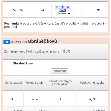
se nekoná -
57 / 24
24
další
0
Ne
informace
Poznámky k oboru:
svářečský kurz, část OV probíhá v reálném pracovním
prostředí.
Obráběč kovů
23-56-H/01
H
Zaměření nebo Školní vzdělávací program (ŠVP)
Obráběč kovů
porovnat
Počet povinných
Délka studia
Forma studia
Vyučované jazyky
cizích jazyků
3,0
Denní
1
A, N
LONI:
LETOS:
Možnost