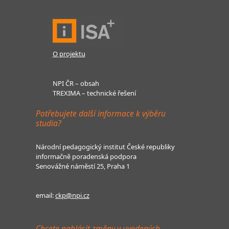
O projektu
NPI ČR – obsah
TREXIMA – technické řešení
Potřebujete další informace k výběru
studia?
Národní pedagogický institut České republiky
informačně poradenská podpora
Senovážné náměstí 25, Praha 1
email:
ckp@npi.cz
Chcete nahlásit změny v uvedených