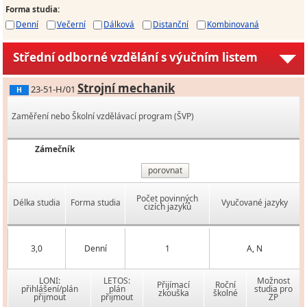
Forma studia
:
Denní
Večerní
Dálková
Distanční
Kombinovaná
Střední odborné vzdělání s výučním listem
Strojní mechanik
23-51-H/01
H
Zaměření nebo Školní vzdělávací program (ŠVP)
Zámečník
porovnat
Počet povinných
Délka studia
Forma studia
Vyučované jazyky
cizích jazyků
3,0
Denní
1
A, N
LONI:
LETOS:
Možnost
Přijímací
Roční
přihlášení/plán
plán
studia pro
zkouška
školné
přijmout
přijmout
ZP