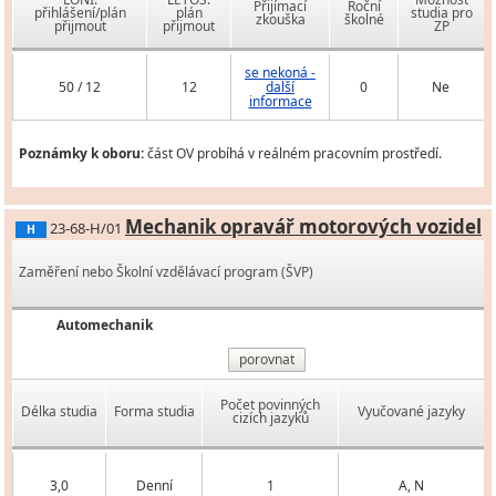
Přijímací
Roční
přihlášení/plán
plán
studia pro
zkouška
školné
přijmout
přijmout
ZP
se nekoná -
50 / 12
12
další
0
Ne
informace
Poznámky k oboru:
část OV probíhá v reálném pracovním prostředí.
Mechanik opravář motorových vozidel
23-68-H/01
H
Zaměření nebo Školní vzdělávací program (ŠVP)
Automechanik
porovnat
Počet povinných
Délka studia
Forma studia
Vyučované jazyky
cizích jazyků
3,0
Denní
1
A, N