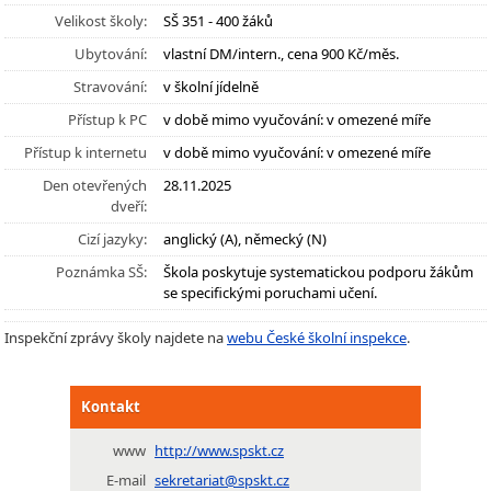
Velikost školy:
SŠ 351 - 400 žáků
Ubytování:
vlastní DM/intern., cena 900 Kč/měs.
Stravování:
v školní jídelně
Přístup k PC
v době mimo vyučování: v omezené míře
Přístup k internetu
v době mimo vyučování: v omezené míře
Den otevřených
28.11.2025
dveří:
Cizí jazyky:
anglický (A), německý (N)
Poznámka SŠ:
Škola poskytuje systematickou podporu žákům
se specifickými poruchami učení.
Inspekční zprávy školy najdete na
webu České školní inspekce
.
Kontakt
www
http://www.spskt.cz
E-mail
sekretariat@spskt.cz