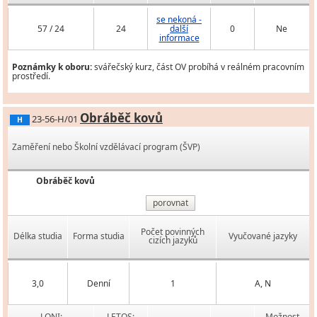
se nekoná -
57 / 24
24
další
0
Ne
informace
Poznámky k oboru:
svářečský kurz, část OV probíhá v reálném pracovním
prostředí.
Obráběč kovů
23-56-H/01
H
Zaměření nebo Školní vzdělávací program (ŠVP)
Obráběč kovů
porovnat
Počet povinných
Délka studia
Forma studia
Vyučované jazyky
cizích jazyků
3,0
Denní
1
A, N
LONI:
LETOS:
Možnost