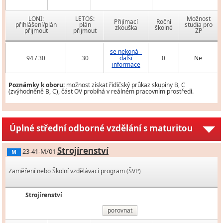
LONI:
LETOS:
Možnost
Přijímací
Roční
přihlášení/plán
plán
studia pro
zkouška
školné
přijmout
přijmout
ZP
se nekoná -
94 / 30
30
další
0
Ne
informace
Poznámky k oboru:
možnost získat řidičský průkaz skupiny B, C
(zvýhodněně B, C), část OV probíhá v reálném pracovním prostředí.
Úplné střední odborné vzdělání s maturitou
Strojírenství
23-41-M/01
M
Zaměření nebo Školní vzdělávací program (ŠVP)
Strojírenství
porovnat