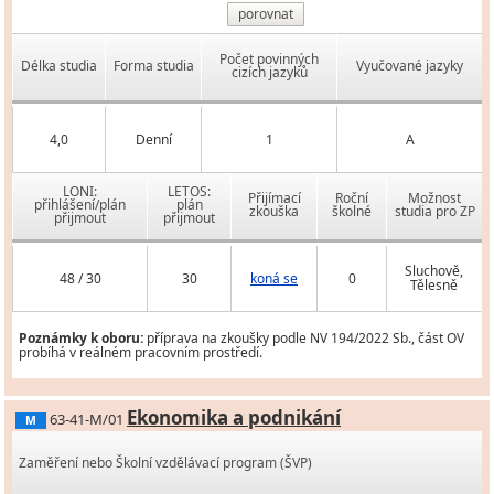
porovnat
Počet povinných
Délka studia
Forma studia
Vyučované jazyky
cizích jazyků
4,0
Denní
1
A
LONI:
LETOS:
Přijímací
Roční
Možnost
přihlášení/plán
plán
zkouška
školné
studia pro ZP
přijmout
přijmout
Sluchově,
48 / 30
30
koná se
0
Tělesně
Poznámky k oboru:
příprava na zkoušky podle NV 194/2022 Sb., část OV
probíhá v reálném pracovním prostředí.
Ekonomika a podnikání
63-41-M/01
M
Zaměření nebo Školní vzdělávací program (ŠVP)