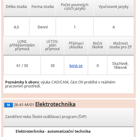
Počet povinných
Délka studia
Forma studia
Vyučované jazyky
cizích jazyků
4,0
Denní
1
A
LONI:
LETOS:
Přijímací
Roční
Možnost
přihlášení/plán
plán
zkouška
školné
studia pro ZP
přijmout
přijmout
Sluchově,
61 / 30
30
koná se
0
Tělesně
Poznámky k oboru:
výuka CAD/CAM, část OV probíhá v reálném
pracovním prostředí.
Elektrotechnika
26-41-M/01
M
Zaměření nebo Školní vzdělávací program (ŠVP)
Elektrotechnika - automatizační technika