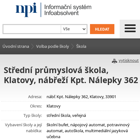
Úvodní strana
Volba podle školy
Škola
vytisknout
Střední průmyslová škola,
Klatovy, nábřeží Kpt. Nálepky 362
Adresa:
nábř. Kpt. Nálepky 362, Klatovy, 33901
Okres:
Klatovy
Typ školy:
střední škola, veřejná
Vybavení školy a její
školní bufet, nápojový automat, potravinový
nabídka:
automat, autoškola, multimediální jazyková
učebna