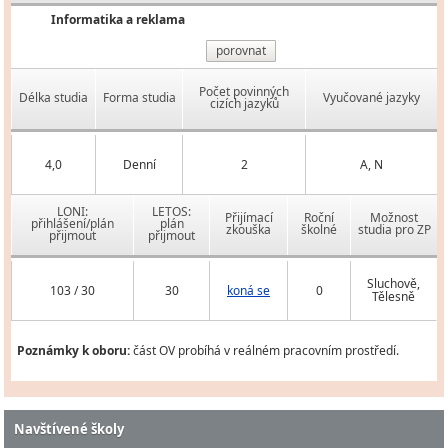
Informatika a reklama
porovnat
Počet povinných
Délka studia
Forma studia
Vyučované jazyky
cizích jazyků
4,0
Denní
2
A, N
LONI:
LETOS:
Přijímací
Roční
Možnost
přihlášení/plán
plán
zkouška
školné
studia pro ZP
přijmout
přijmout
Sluchově,
103 / 30
30
koná se
0
Tělesně
Poznámky k oboru:
část OV probíhá v reálném pracovním prostředí.
Navštívené školy