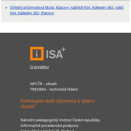
Střední průmyslová škola, Klatovy, nábřeží Kpt. Nálepky 362, nábř.
Kpt. Nálepky 362, Klatovy
O projektu
NPI ČR – obsah
TREXIMA – technické řešení
Potřebujete další informace k výběru
studia?
Národní pedagogický institut České republiky
informačně poradenská podpora
Senovážné náměstí 25, Praha 1