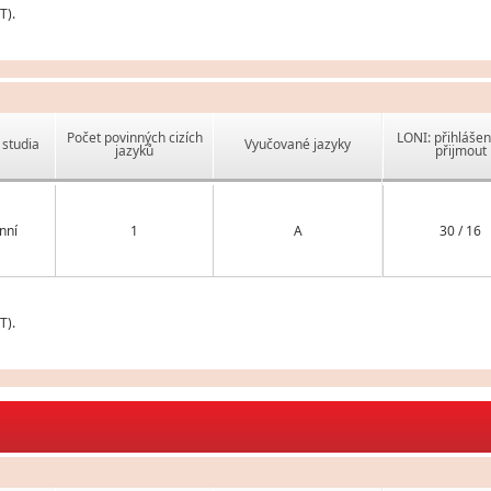
T).
Počet povinných cizích
LONI: přihlášen
studia
Vyučované jazyky
jazyků
přijmout
nní
1
A
30 / 16
T).