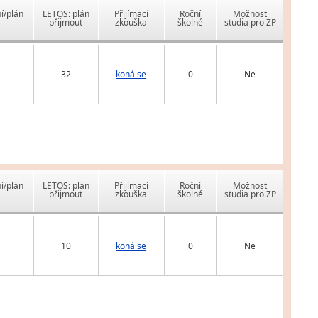
í/plán
LETOS: plán
Přijímací
Roční
Možnost
přijmout
zkouška
školné
studia pro ZP
32
koná se
0
Ne
í/plán
LETOS: plán
Přijímací
Roční
Možnost
přijmout
zkouška
školné
studia pro ZP
10
koná se
0
Ne