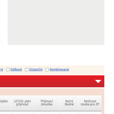
rní
Dálková
Distanční
Kombinovaná
í/plán
LETOS: plán
Přijímací
Roční
Možnost
přijmout
zkouška
školné
studia pro ZP