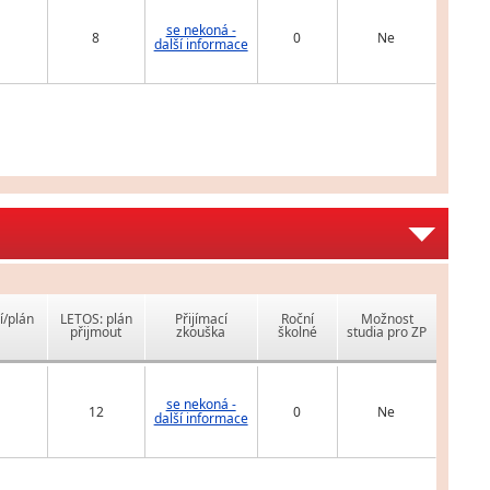
se nekoná -
8
0
Ne
další informace
í/plán
LETOS: plán
Přijímací
Roční
Možnost
přijmout
zkouška
školné
studia pro ZP
se nekoná -
12
0
Ne
další informace