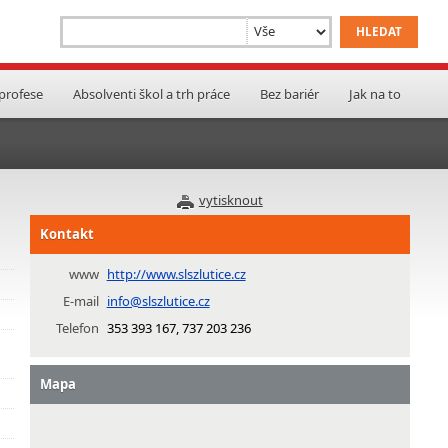
 profese
Absolventi škol a trh práce
Bez bariér
Jak na to
vytisknout
Kontakt
www
http://www.slszlutice.cz
E-mail
info@slszlutice.cz
Telefon
353 393 167, 737 203 236
Mapa