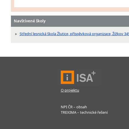
Navštívené školy
Střední lesnická škola Žlutice, příspěvková organizace, Žižkov 345
O projektu
NPI ČR – obsah
TREXIMA – technické řešení