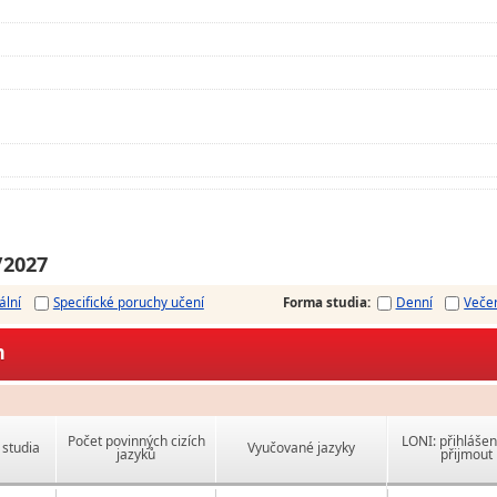
/2027
ální
Specifické poruchy učení
Forma studia
:
Denní
Veče
m
Počet povinných cizích
LONI: přihlášen
studia
Vyučované jazyky
jazyků
přijmout