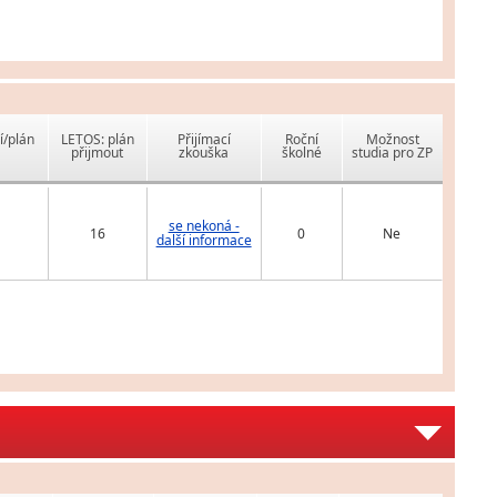
í/plán
LETOS: plán
Přijímací
Roční
Možnost
přijmout
zkouška
školné
studia pro ZP
se nekoná -
16
0
Ne
další informace