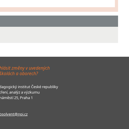
hlásit změny v uvedených
 školách a oborech?
agogický institut České republiky
tření, analýz a výzkumu
áměstí 25, Praha 1
bsolvent@npi.cz