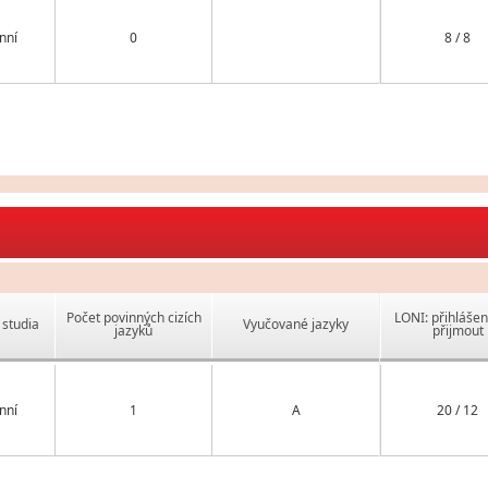
nní
0
8 / 8
Počet povinných cizích
LONI: přihlášen
studia
Vyučované jazyky
jazyků
přijmout
nní
1
A
20 / 12