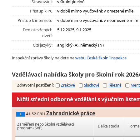
Stravování:
v školní jídelně
Přístup k PC
v době mimo vyučování: v omezené míře
Přístup k internetu
v době mimo vyučování: v neomezené míře
Den otevřených
5.12.2025, 9.1.2025
dveří:
Cizí jazyky:
anglický (A), německý (N)
Inspekční zprávy školy najdete na
webu České školní inspekce
.
Vzdělávací nabídka školy pro školní rok 2026
Zdravotní postižení
:
Zrakové
Sluchové
Tělesné
Ment
Nižší střední odborné vzdělání s výučním liste
Zahradnické práce
41-52-E/01
E
Zaměření nebo Školní vzdělávací
Délka studia
Forma 
program (ŠVP)