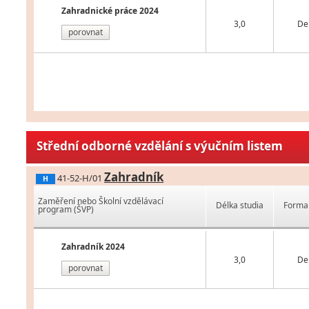
Zahradnické práce 2024
3,0
De
porovnat
Střední odborné vzdělání s výučním listem
Zahradník
41-52-H/01
H
Zaměření nebo Školní vzdělávací
Délka studia
Forma 
program (ŠVP)
Zahradník 2024
3,0
De
porovnat