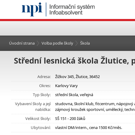
Úvodní strana
Volba podle školy
Škola
Střední lesnická škola Žlutice,
Adresa:
Žižkov 345, Žlutice, 36452
Okres:
Karlovy Vary
Typ školy:
střední škola, veřejná
Vybavení školy a její
studovna, školní klub, fitcentrum, nápojový
nabídka:
zájmový kroužek sportovní, umělecký, technic
Velikost školy:
SŠ 151 - 200 žáků
Ubytování:
vlastní DM/intern., cena 1500 Kč/měs.