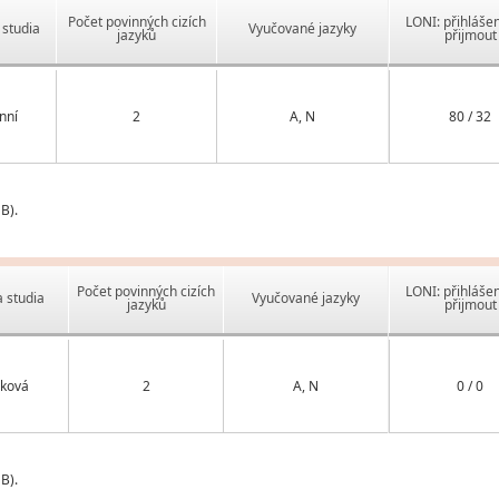
Počet povinných cizích
LONI: přihlášen
studia
Vyučované jazyky
jazyků
přijmout
nní
2
A, N
80 / 32
B).
Počet povinných cizích
LONI: přihlášen
 studia
Vyučované jazyky
jazyků
přijmout
ková
2
A, N
0 / 0
B).