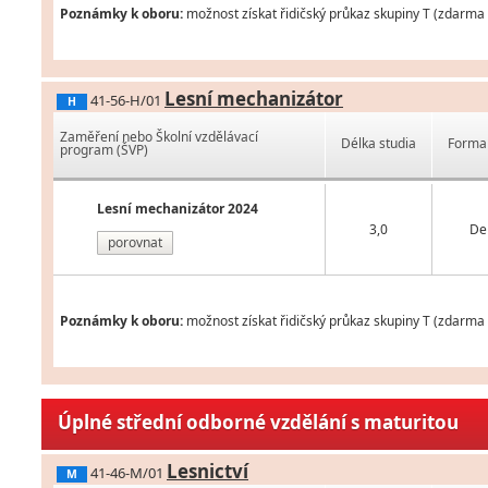
Poznámky k oboru:
možnost získat řidičský průkaz skupiny T (zdarma 
Lesní mechanizátor
41-56-H/01
H
Zaměření nebo Školní vzdělávací
Délka studia
Forma 
program (ŠVP)
Lesní mechanizátor 2024
3,0
De
porovnat
Poznámky k oboru:
možnost získat řidičský průkaz skupiny T (zdarma 
Úplné střední odborné vzdělání s maturitou
Lesnictví
41-46-M/01
M