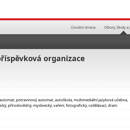
Úvodní strana
Obory, školy a
 příspěvková organizace
 automat, potravinový automat, autoškola, multimediální jazyková učebna,
ký, přírodovědný, myslivecký, vaření, fotografický, vzdělávací, dram