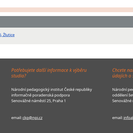
, Žlutice
Potřebujete další informace k výběru
Chcete na
studia?
údajích o
Národní pedagogický institut České republiky
Národní ped
informačně poradenská podpora
oddělení še
Senovážné náměstí 25, Praha 1
Senovážné n
email:
ckp@npi.cz
email:
infoa