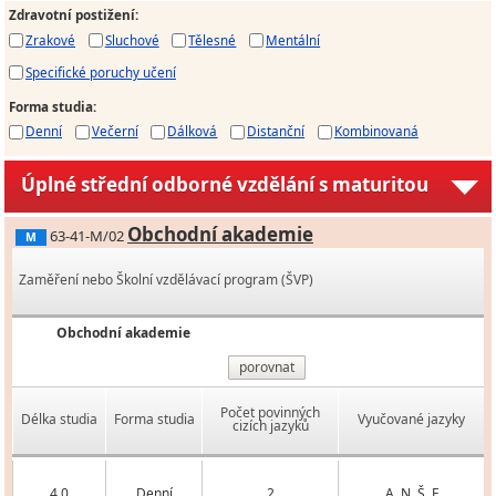
Zdravotní postižení
:
Zrakové
Sluchové
Tělesné
Mentální
Specifické poruchy učení
Forma studia
:
Denní
Večerní
Dálková
Distanční
Kombinovaná
Úplné střední odborné vzdělání s maturitou
Obchodní akademie
63-41-M/02
M
Zaměření nebo Školní vzdělávací program (ŠVP)
Obchodní akademie
porovnat
Počet povinných
Délka studia
Forma studia
Vyučované jazyky
cizích jazyků
4,0
Denní
2
A, N, Š, F