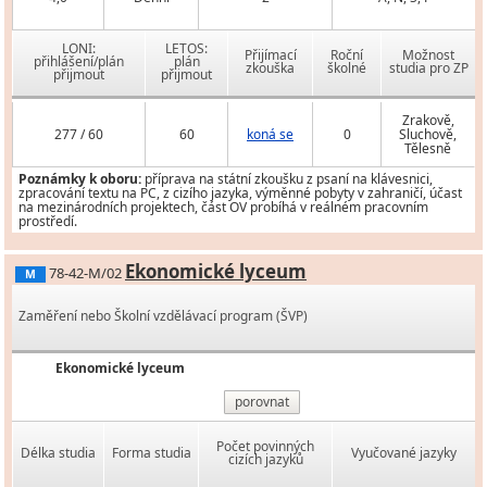
LONI:
LETOS:
Přijímací
Roční
Možnost
přihlášení/plán
plán
zkouška
školné
studia pro ZP
přijmout
přijmout
Zrakově,
277 / 60
60
koná se
0
Sluchově,
Tělesně
Poznámky k oboru:
příprava na státní zkoušku z psaní na klávesnici,
zpracování textu na PC, z cizího jazyka, výměnné pobyty v zahraničí, účast
na mezinárodních projektech, část OV probíhá v reálném pracovním
prostředí.
Ekonomické lyceum
78-42-M/02
M
Zaměření nebo Školní vzdělávací program (ŠVP)
Ekonomické lyceum
porovnat
Počet povinných
Délka studia
Forma studia
Vyučované jazyky
cizích jazyků