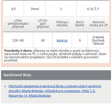
4,0
Denní
2
A, N, Š, F
LONI:
LETOS:
Přijímací
Roční
Možnost
přihlášení/plán
plán
zkouška
školné
studia pro ZP
přijmout
přijmout
Zrakově,
226 / 60
60
koná se
0
Sluchově,
Tělesně
Poznámky k oboru:
příprava na státní zkoušku z psaní na klávesnici,
zpracování textu na PC, z cizího jazyka, výměnné pobyty v zahraničí, účast
na mezinárodních projektech, část OV probíhá v reálném pracovním
prostředí.
Navštívené školy
Obchodní akademie a Jazyková škola s právem státní jazykové
zkoušky Mladá Boleslav, příspěvková organizace, třída T. G.
Masaryka 14, Mladá Boleslav