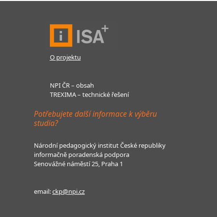
O projektu
NPI ČR – obsah
TREXIMA – technické řešení
Potřebujete další informace k výběru
studia?
Národní pedagogický institut České republiky
informačně poradenská podpora
Senovážné náměstí 25, Praha 1
email:
ckp@npi.cz