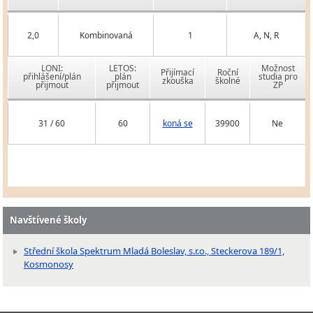
2,0
Kombinovaná
1
A, N, R
LONI:
LETOS:
Možnost
Přijímací
Roční
přihlášení/plán
plán
studia pro
zkouška
školné
přijmout
přijmout
ZP
31 / 60
60
koná se
39900
Ne
Navštívené školy
Střední škola Spektrum Mladá Boleslav, s.r.o., Steckerova 189/1,
Kosmonosy