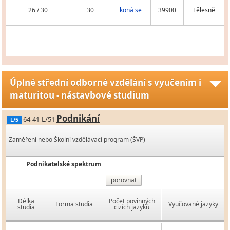
26 / 30
30
koná se
39900
Tělesně
Úplné střední odborné vzdělání s vyučením i
maturitou - nástavbové studium
Podnikání
64-41-L/51
L/5
Zaměření nebo Školní vzdělávací program (ŠVP)
Podnikatelské spektrum
porovnat
Délka
Počet povinných
Forma studia
Vyučované jazyky
studia
cizích jazyků