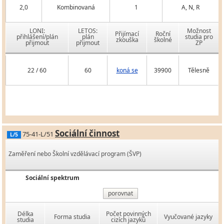
2,0
Kombinovaná
1
A, N, R
LONI:
LETOS:
Možnost
Přijímací
Roční
přihlášení/plán
plán
studia pro
zkouška
školné
přijmout
přijmout
ZP
22 / 60
60
koná se
39900
Tělesně
Sociální činnost
75-41-L/51
L/5
Zaměření nebo Školní vzdělávací program (ŠVP)
Sociální spektrum
porovnat
Délka
Počet povinných
Forma studia
Vyučované jazyky
studia
cizích jazyků