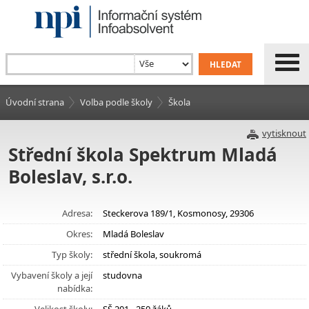
Úvodní strana
Volba podle školy
Škola
vytisknout
Střední škola Spektrum Mladá
Boleslav, s.r.o.
Adresa:
Steckerova 189/1, Kosmonosy, 29306
Okres:
Mladá Boleslav
Typ školy:
střední škola, soukromá
Vybavení školy a její
studovna
nabídka: