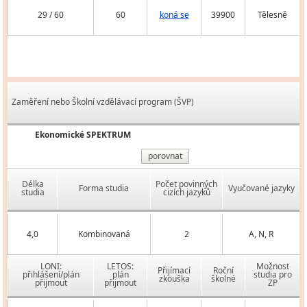
29 / 60
60
koná se
39900
Tělesně
Zaměření nebo Školní vzdělávací program (ŠVP)
Ekonomické SPEKTRUM
porovnat
Délka
Počet povinných
Forma studia
Vyučované jazyky
studia
cizích jazyků
4,0
Kombinovaná
2
A, N, R
LONI:
LETOS:
Možnost
Přijímací
Roční
přihlášení/plán
plán
studia pro
zkouška
školné
přijmout
přijmout
ZP