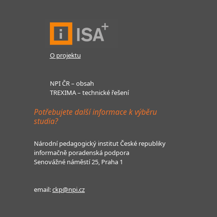
O projektu
NPI ČR – obsah
TREXIMA – technické řešení
Potřebujete další informace k výběru
studia?
Národní pedagogický institut České republiky
informačně poradenská podpora
Senovážné náměstí 25, Praha 1
email:
ckp@npi.cz