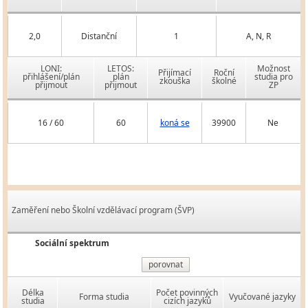
2,0
Distanční
1
A, N, R
LONI:
LETOS:
Možnost
Přijímací
Roční
přihlášení/plán
plán
studia pro
zkouška
školné
přijmout
přijmout
ZP
16 / 60
60
koná se
39900
Ne
Zaměření nebo Školní vzdělávací program (ŠVP)
Sociální spektrum
porovnat
Délka
Počet povinných
Forma studia
Vyučované jazyky
studia
cizích jazyků