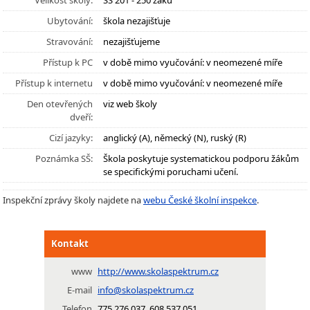
Velikost školy:
SŠ 201 - 250 žáků
Ubytování:
škola nezajišťuje
Stravování:
nezajišťujeme
Přístup k PC
v době mimo vyučování: v neomezené míře
Přístup k internetu
v době mimo vyučování: v neomezené míře
Den otevřených
viz web školy
dveří:
Cizí jazyky:
anglický (A), německý (N), ruský (R)
Poznámka SŠ:
Škola poskytuje systematickou podporu žákům
se specifickými poruchami učení.
Inspekční zprávy školy najdete na
webu České školní inspekce
.
Kontakt
www
http://www.skolaspektrum.cz
E-mail
info@skolaspektrum.cz
Telefon
775 276 037, 608 537 051