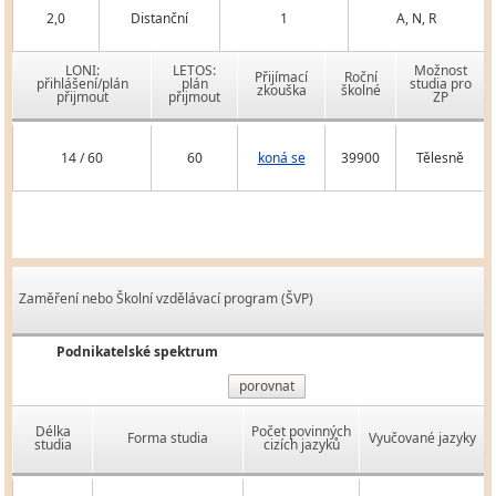
2,0
Distanční
1
A, N, R
LONI:
LETOS:
Možnost
Přijímací
Roční
přihlášení/plán
plán
studia pro
zkouška
školné
přijmout
přijmout
ZP
14 / 60
60
koná se
39900
Tělesně
Zaměření nebo Školní vzdělávací program (ŠVP)
Podnikatelské spektrum
porovnat
Délka
Počet povinných
Forma studia
Vyučované jazyky
studia
cizích jazyků