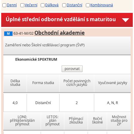
Denní
Večerní
Dálková
Distanční
Kombinovaná
Úplné střední odborné vzdělání s maturitou
Obchodní akademie
63-41-M/02
M
Zaměření nebo Školní vzdělávací program (ŠVP)
Ekonomické SPEKTRUM
porovnat
Délka
Počet povinných
Forma studia
Vyučované jazyky
studia
cizích jazyků
4,0
Distanční
2
A, N, R
LONI:
LETOS:
Možnost
Přijímací
Roční
přihlášení/plán
plán
studia pro
zkouška
školné
přijmout
přijmout
ZP