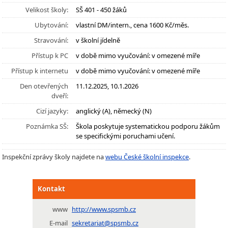
Velikost školy:
SŠ 401 - 450 žáků
Ubytování:
vlastní DM/intern., cena 1600 Kč/měs.
Stravování:
v školní jídelně
Přístup k PC
v době mimo vyučování: v omezené míře
Přístup k internetu
v době mimo vyučování: v omezené míře
Den otevřených
11.12.2025, 10.1.2026
dveří:
Cizí jazyky:
anglický (A), německý (N)
Poznámka SŠ:
Škola poskytuje systematickou podporu žákům
se specifickými poruchami učení.
Inspekční zprávy školy najdete na
webu České školní inspekce
.
Kontakt
www
http://www.spsmb.cz
E-mail
sekretariat@spsmb.cz