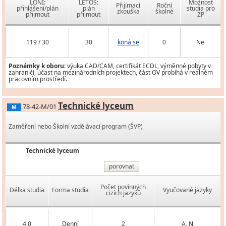
LONI:
LETOS:
Možnost
Přijímací
Roční
přihlášení/plán
plán
studia pro
zkouška
školné
přijmout
přijmout
ZP
119 / 30
30
koná se
0
Ne
Poznámky k oboru:
výuka CAD/CAM, certifikát ECDL, výměnné pobyty v
zahraničí, účast na mezinárodních projektech, část OV probíhá v reálném
pracovním prostředí.
Technické lyceum
78-42-M/01
M
Zaměření nebo Školní vzdělávací program (ŠVP)
Technické lyceum
porovnat
Počet povinných
Délka studia
Forma studia
Vyučované jazyky
cizích jazyků
4,0
Denní
2
A, N