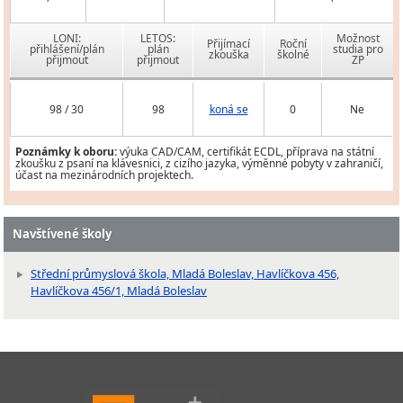
LONI:
LETOS:
Možnost
Přijímací
Roční
přihlášení/plán
plán
studia pro
zkouška
školné
přijmout
přijmout
ZP
98 / 30
98
koná se
0
Ne
Poznámky k oboru:
výuka CAD/CAM, certifikát ECDL, příprava na státní
zkoušku z psaní na klávesnici, z cizího jazyka, výměnné pobyty v zahraničí,
účast na mezinárodních projektech.
Navštívené školy
Střední průmyslová škola, Mladá Boleslav, Havlíčkova 456,
Havlíčkova 456/1, Mladá Boleslav