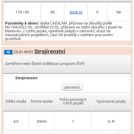
179 / 60
60
koná se
0
Ne
Poznámky k oboru:
výuka CAD/CAM, příprava na zkoušky podle
NV 194/2022 Sb., certifikát ECDL, příprava na státní zkoušku z psaní na
klávesnici, z cizího jazyka, výměnné pobyty v zahraničí, účast na
mezinárodních projektech, část OV probíhá v reálném pracovním
prostředí.
Strojírenství
23-41-M/01
M
Zaměření nebo Školní vzdělávací program (ŠVP)
Strojírenství
porovnat
Počet povinných
Délka studia
Forma studia
Vyučované jazyky
cizích jazyků
4,0
Denní
1
A, N