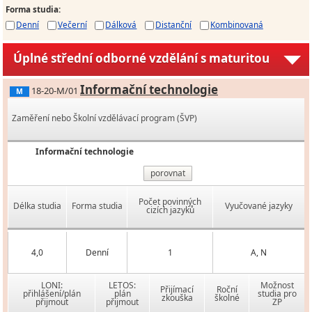
Forma studia
:
Denní
Večerní
Dálková
Distanční
Kombinovaná
Úplné střední odborné vzdělání s maturitou
Informační technologie
18-20-M/01
M
Zaměření nebo Školní vzdělávací program (ŠVP)
Informační technologie
porovnat
Počet povinných
Délka studia
Forma studia
Vyučované jazyky
cizích jazyků
4,0
Denní
1
A, N
LONI:
LETOS:
Možnost
Přijímací
Roční
přihlášení/plán
plán
studia pro
zkouška
školné
přijmout
přijmout
ZP