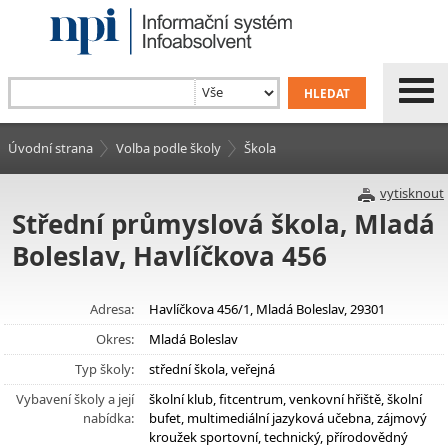
Úvodní strana
Volba podle školy
Škola
vytisknout
Střední průmyslová škola, Mladá
Boleslav, Havlíčkova 456
Adresa:
Havlíčkova 456/1, Mladá Boleslav, 29301
Okres:
Mladá Boleslav
Typ školy:
střední škola, veřejná
Vybavení školy a její
školní klub, fitcentrum, venkovní hřiště, školní
nabídka:
bufet, multimediální jazyková učebna, zájmový
kroužek sportovní, technický, přírodovědný