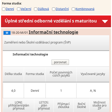
Forma studia
:
Denní
Večerní
Dálková
Distanční
Kombinovaná
Úplné střední odborné vzdělání s maturitou
Informační technologie
18-20-M/01
M
Zaměření nebo Školní vzdělávací program (ŠVP)
Informační technologie
porovnat
Počet povinných
Délka studia
Forma studia
Vyučované jazyky
cizích jazyků
4,0
Denní
1
A, N
LONI:
LETOS:
Možnost
Přijímací
Roční
přihlášení/plán
plán
studia pro
zkouška
školné
přijmout
přijmout
ZP