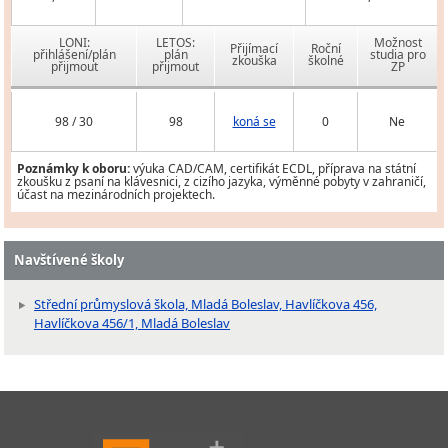
LONI:
LETOS:
Možnost
Přijímací
Roční
přihlášení/plán
plán
studia pro
zkouška
školné
přijmout
přijmout
ZP
98 / 30
98
koná se
0
Ne
Poznámky k oboru:
výuka CAD/CAM, certifikát ECDL, příprava na státní
zkoušku z psaní na klávesnici, z cizího jazyka, výměnné pobyty v zahraničí,
účast na mezinárodních projektech.
Navštívené školy
Střední průmyslová škola, Mladá Boleslav, Havlíčkova 456,
Havlíčkova 456/1, Mladá Boleslav