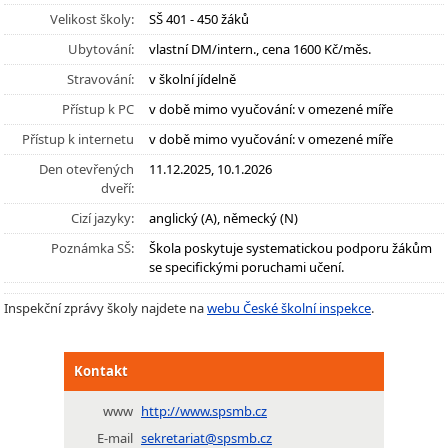
Velikost školy:
SŠ 401 - 450 žáků
Ubytování:
vlastní DM/intern., cena 1600 Kč/měs.
Stravování:
v školní jídelně
Přístup k PC
v době mimo vyučování: v omezené míře
Přístup k internetu
v době mimo vyučování: v omezené míře
Den otevřených
11.12.2025, 10.1.2026
dveří:
Cizí jazyky:
anglický (A), německý (N)
Poznámka SŠ:
Škola poskytuje systematickou podporu žákům
se specifickými poruchami učení.
Inspekční zprávy školy najdete na
webu České školní inspekce
.
Kontakt
www
http://www.spsmb.cz
E-mail
sekretariat@spsmb.cz