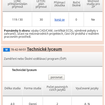
LONI:
LETOS:
Možnost
Přijímací
Roční
přihlášení/plán
plán
studia pro
zkouška
školné
přijmout
přijmout
ZP
119 / 30
30
koná se
0
Ne
Poznámky k oboru:
výuka CAD/CAM, certifikát ECDL, výměnné pobyty v
zahraničí, účast na mezinárodních projektech, část OV probíhá v reálném
pracovním prostředí.
Technické lyceum
78-42-M/01
M
Zaměření nebo Školní vzdělávací program (ŠVP)
Technické lyceum
porovnat
Počet povinných
Délka studia
Forma studia
Vyučované jazyky
cizích jazyků
4,0
Denní
2
A, N