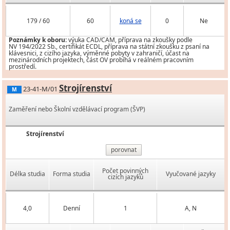
179 / 60
60
koná se
0
Ne
Poznámky k oboru:
výuka CAD/CAM, příprava na zkoušky podle
NV 194/2022 Sb., certifikát ECDL, příprava na státní zkoušku z psaní na
klávesnici, z cizího jazyka, výměnné pobyty v zahraničí, účast na
mezinárodních projektech, část OV probíhá v reálném pracovním
prostředí.
Strojírenství
23-41-M/01
M
Zaměření nebo Školní vzdělávací program (ŠVP)
Strojírenství
porovnat
Počet povinných
Délka studia
Forma studia
Vyučované jazyky
cizích jazyků
4,0
Denní
1
A, N