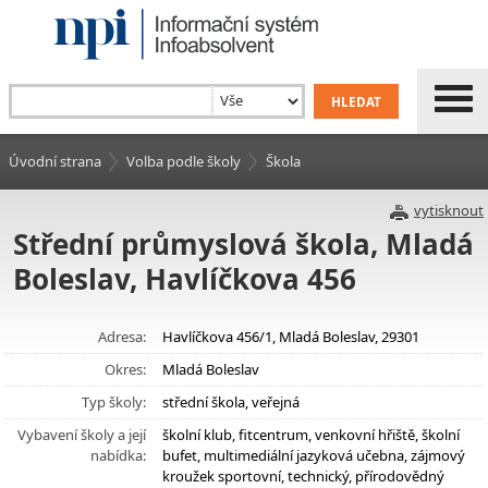
Úvodní strana
Volba podle školy
Škola
vytisknout
Střední průmyslová škola, Mladá
Boleslav, Havlíčkova 456
Adresa:
Havlíčkova 456/1, Mladá Boleslav, 29301
Okres:
Mladá Boleslav
Typ školy:
střední škola, veřejná
Vybavení školy a její
školní klub, fitcentrum, venkovní hřiště, školní
nabídka:
bufet, multimediální jazyková učebna, zájmový
kroužek sportovní, technický, přírodovědný