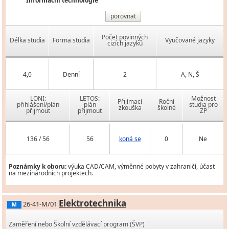
Informační technologie
porovnat
Počet povinných
Délka studia
Forma studia
Vyučované jazyky
cizích jazyků
4,0
Denní
2
A, N, Š
LONI:
LETOS:
Možnost
Přijímací
Roční
přihlášení/plán
plán
studia pro
zkouška
školné
přijmout
přijmout
ZP
136 / 56
56
koná se
0
Ne
Poznámky k oboru:
výuka CAD/CAM, výměnné pobyty v zahraničí, účast
na mezinárodních projektech.
Elektrotechnika
26-41-M/01
M
Zaměření nebo Školní vzdělávací program (ŠVP)