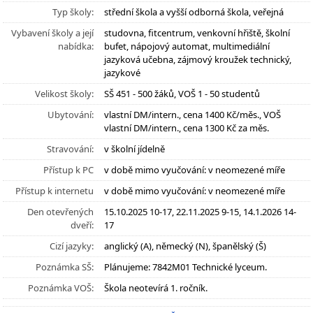
Typ školy:
střední škola a vyšší odborná škola, veřejná
Vybavení školy a její
studovna, fitcentrum, venkovní hřiště, školní
nabídka:
bufet, nápojový automat, multimediální
jazyková učebna, zájmový kroužek technický,
jazykové
Velikost školy:
SŠ 451 - 500 žáků, VOŠ 1 - 50 studentů
Ubytování:
vlastní DM/intern., cena 1400 Kč/měs., VOŠ
vlastní DM/intern., cena 1300 Kč za měs.
Stravování:
v školní jídelně
Přístup k PC
v době mimo vyučování: v neomezené míře
Přístup k internetu
v době mimo vyučování: v neomezené míře
Den otevřených
15.10.2025 10-17, 22.11.2025 9-15, 14.1.2026 14-
dveří:
17
Cizí jazyky:
anglický (A), německý (N), španělský (Š)
Poznámka SŠ:
Plánujeme: 7842M01 Technické lyceum.
Poznámka VOŠ:
Škola neotevírá 1. ročník.