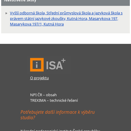
Navštívené školy
Vyšší odborná škola, Střední průmyslová škola a Jazyková škola s
právem státní jazykové zkoušky, Kutná Hora, Masarykova 197,
Masarykova 197/1, Kutná Hora
O projektu
NPI ČR – obsah
TREXIMA – technické řešení
Potřebujete další informace k výběru
studia?
Národní pedagogický institut České republiky