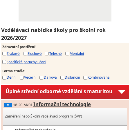
Vzdělávací nabídka školy pro školní rok
2026/2027
Zdravotní postižení
:
Zrakové
Sluchové
Tělesné
Mentální
Specifické poruchy učení
Forma studia
:
Denní
Večerní
Dálková
Distanční
Kombinovaná
Úplné střední odborné vzdělání s maturitou
Informační technologie
18-20-M/01
M
Zaměření nebo Školní vzdělávací program (ŠVP)