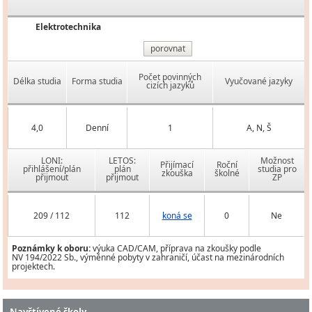
Elektrotechnika
porovnat
Počet povinných
Délka studia
Forma studia
Vyučované jazyky
cizích jazyků
4,0
Denní
1
A, N, Š
LONI:
LETOS:
Možnost
Přijímací
Roční
přihlášení/plán
plán
studia pro
zkouška
školné
přijmout
přijmout
ZP
209 / 112
112
koná se
0
Ne
Poznámky k oboru:
výuka CAD/CAM, příprava na zkoušky podle
NV 194/2022 Sb., výměnné pobyty v zahraničí, účast na mezinárodních
projektech.