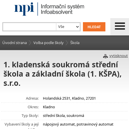
Úvodní strana
Volba podle školy
Škola
vytisknout
1. kladenská soukromá střední
škola a základní škola (1. KŠPA),
s.r.o.
Adresa:
Holandská 2531, Kladno, 27201
Okres:
Kladno
Typ školy:
střední škola, soukromá
Vybavení školy a její
nápojový automat, potravinový automat