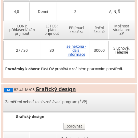
4,0
Denní
2
A, N, Š
LONI:
LETOS:
Možnost
Přijímací
Roční
přihlášení/plán
plán
studia pro
zkouška
školné
přijmout
přijmout
ZP
se nekoná -
Sluchově,
27 / 30
30
další
30000
Tělesně
informace
Poznámky k oboru:
část OV probíhá v reálném pracovním prostředí.
Grafický design
82-41-M/05
M
Zaměření nebo Školní vzdělávací program (ŠVP)
Grafický design
porovnat