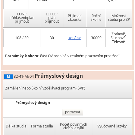
LONI:
LETOS:
Přijímací
Roční
Možnost
přihlášení/plán
plán
zkouška
školné
studia pro ZP
přijmout
přijmout
Zrakově,
108 / 30
30
koná se
30000
Sluchově,
Tělesně
Poznámky k oboru:
část OV probíhá v reálném pracovním prostředí.
Průmyslový design
82-41-M/04
M
Zaměření nebo Školní vzdělávací program (ŠVP)
Průmyslový design
porovnat
Počet povinných
Délka studia
Forma studia
Vyučované jazyky
cizích jazyků