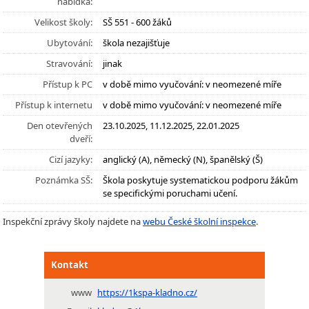
nabídka:
Velikost školy:
SŠ 551 - 600 žáků
Ubytování:
škola nezajišťuje
Stravování:
jinak
Přístup k PC
v době mimo vyučování: v neomezené míře
Přístup k internetu
v době mimo vyučování: v neomezené míře
Den otevřených
23.10.2025, 11.12.2025, 22.01.2025
dveří:
Cizí jazyky:
anglický (A), německý (N), španělský (Š)
Poznámka SŠ:
Škola poskytuje systematickou podporu žákům
se specifickými poruchami učení.
Inspekční zprávy školy najdete na
webu České školní inspekce
.
Kontakt
www
https://1kspa-kladno.cz/