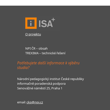
O projektu
NPI ČR – obsah
TREXIMA – technické řešení
Potřebujete další informace k výběru
studia?
Národní pedagogický institut České republiky
informačně poradenská podpora
Senovážné náměstí 25, Praha 1
email:
ckp@npi.cz