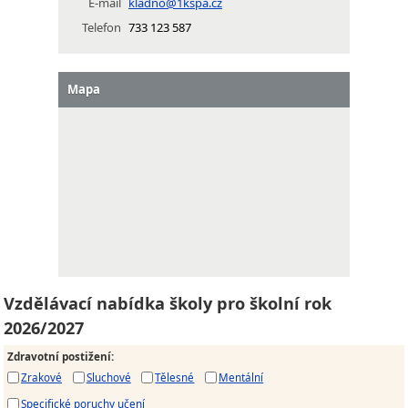
E-mail
kladno@1kspa.cz
Telefon
733 123 587
Mapa
Vzdělávací nabídka školy pro školní rok
2026/2027
Zdravotní postižení
:
Zrakové
Sluchové
Tělesné
Mentální
Specifické poruchy učení