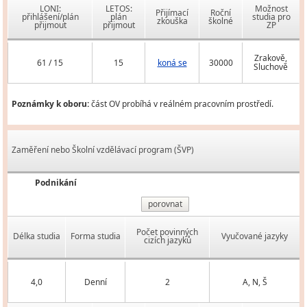
LONI:
LETOS:
Možnost
Přijímací
Roční
přihlášení/plán
plán
studia pro
zkouška
školné
přijmout
přijmout
ZP
Zrakově,
61 / 15
15
koná se
30000
Sluchově
Poznámky k oboru:
část OV probíhá v reálném pracovním prostředí.
Zaměření nebo Školní vzdělávací program (ŠVP)
Podnikání
porovnat
Počet povinných
Délka studia
Forma studia
Vyučované jazyky
cizích jazyků
4,0
Denní
2
A, N, Š