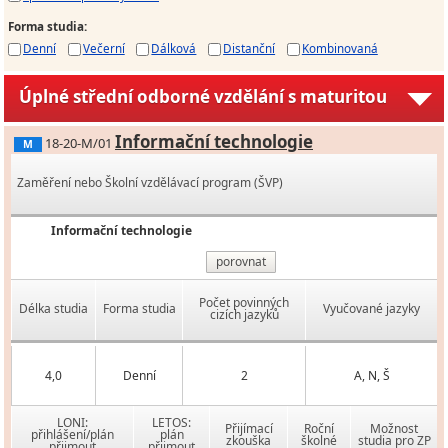
Forma studia
:
Denní
Večerní
Dálková
Distanční
Kombinovaná
Úplné střední odborné vzdělání s maturitou
Informační technologie
18-20-M/01
M
Zaměření nebo Školní vzdělávací program (ŠVP)
Informační technologie
porovnat
Počet povinných
Délka studia
Forma studia
Vyučované jazyky
cizích jazyků
4,0
Denní
2
A, N, Š
LONI:
LETOS:
Přijímací
Roční
Možnost
přihlášení/plán
plán
zkouška
školné
studia pro ZP
přijmout
přijmout