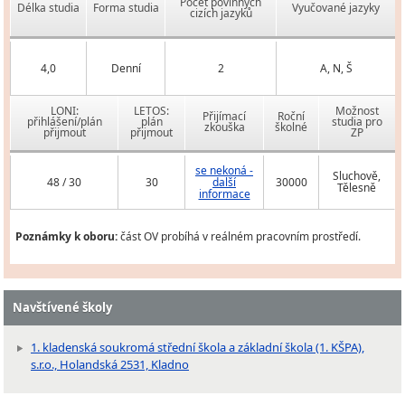
Počet povinných
Délka studia
Forma studia
Vyučované jazyky
cizích jazyků
4,0
Denní
2
A, N, Š
LONI:
LETOS:
Možnost
Přijímací
Roční
přihlášení/plán
plán
studia pro
zkouška
školné
přijmout
přijmout
ZP
se nekoná -
Sluchově,
48 / 30
30
další
30000
Tělesně
informace
Poznámky k oboru:
část OV probíhá v reálném pracovním prostředí.
Navštívené školy
1. kladenská soukromá střední škola a základní škola (1. KŠPA),
s.r.o., Holandská 2531, Kladno