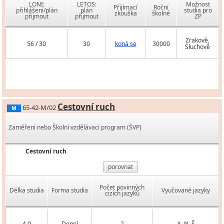
LONI:
LETOS:
Možnost
Přijímací
Roční
přihlášení/plán
plán
studia pro
zkouška
školné
přijmout
přijmout
ZP
Zrakově,
56 / 30
30
koná se
30000
Sluchově
Cestovní ruch
65-42-M/02
M
Zaměření nebo Školní vzdělávací program (ŠVP)
Cestovní ruch
porovnat
Počet povinných
Délka studia
Forma studia
Vyučované jazyky
cizích jazyků
4,0
Denní
2
A, N, Š