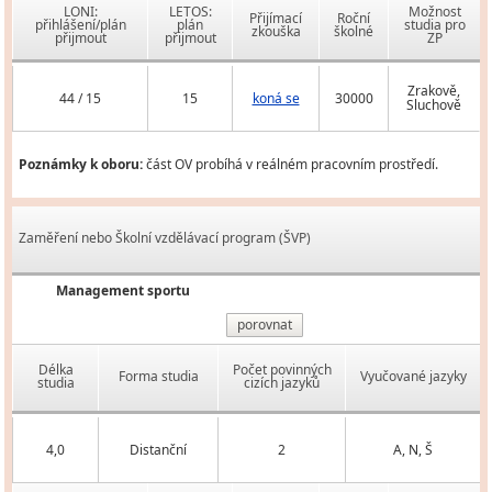
LONI:
LETOS:
Možnost
Přijímací
Roční
přihlášení/plán
plán
studia pro
zkouška
školné
přijmout
přijmout
ZP
Zrakově,
44 / 15
15
koná se
30000
Sluchově
Poznámky k oboru:
část OV probíhá v reálném pracovním prostředí.
Zaměření nebo Školní vzdělávací program (ŠVP)
Management sportu
porovnat
Délka
Počet povinných
Forma studia
Vyučované jazyky
studia
cizích jazyků
4,0
Distanční
2
A, N, Š