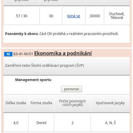
Sluchově,
57 / 30
30
koná se
30000
Tělesně
Poznámky k oboru:
část OV probíhá v reálném pracovním prostředí.
Ekonomika a podnikání
63-41-M/01
M
Zaměření nebo Školní vzdělávací program (ŠVP)
Management sportu
porovnat
Počet povinných
Délka studia
Forma studia
Vyučované jazyky
cizích jazyků
4,0
Denní
2
A, N, Š