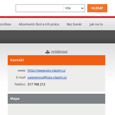
 profese
Absolventi škol a trh práce
Bez bariér
Jak na to
vytisknout
Kontakt
www
http://www.sps-vlasim.cz
E-mail
vagnerova@sps-vlasim.cz
Telefon
317 768 212
Mapa