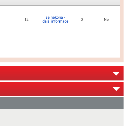
se nekoná -
12
0
Ne
další informace