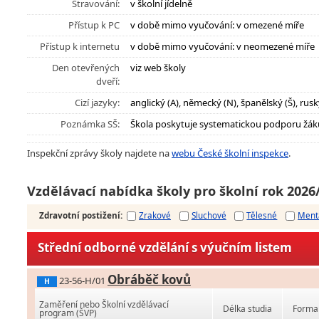
Stravování:
v školní jídelně
Přístup k PC
v době mimo vyučování: v omezené míře
Přístup k internetu
v době mimo vyučování: v neomezené míře
Den otevřených
viz web školy
dveří:
Cizí jazyky:
anglický (A), německý (N), španělský (Š), rusk
Poznámka SŠ:
Škola poskytuje systematickou podporu žák
Inspekční zprávy školy najdete na
webu České školní inspekce
.
Vzdělávací nabídka školy pro školní rok 2026
Zdravotní postižení
:
Zrakové
Sluchové
Tělesné
Ment
Střední odborné vzdělání s výučním listem
Obráběč kovů
23-56-H/01
H
Zaměření nebo Školní vzdělávací
Délka studia
Forma 
program (ŠVP)