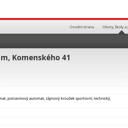
Úvodní strana
Obory, školy a
šim, Komenského 41
omat, potravinový automat, zájmový kroužek sportovní, technický,