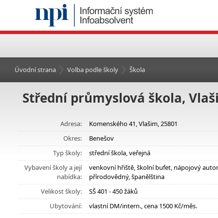
Úvodní strana
Volba podle školy
Škola
Střední průmyslová škola, Vla
Adresa:
Komenského 41, Vlašim, 25801
Okres:
Benešov
Typ školy:
střední škola, veřejná
Vybavení školy a její
venkovní hřiště, školní bufet, nápojový aut
nabídka:
přírodovědný, španělština
Velikost školy:
SŠ 401 - 450 žáků
Ubytování:
vlastní DM/intern., cena 1500 Kč/měs.