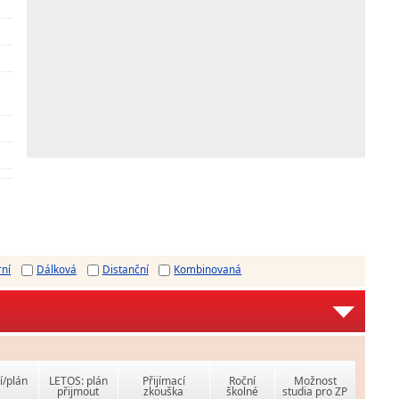
rní
Dálková
Distanční
Kombinovaná
í/plán
LETOS: plán
Přijímací
Roční
Možnost
přijmout
zkouška
školné
studia pro ZP