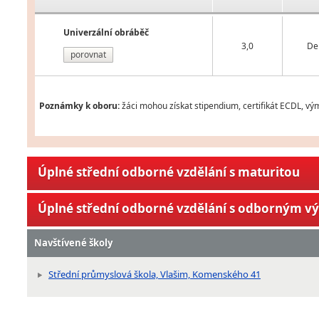
Univerzální obráběč
3,0
De
porovnat
Poznámky k oboru:
žáci mohou získat stipendium, certifikát ECDL, vý
Úplné střední odborné vzdělání s maturitou
Úplné střední odborné vzdělání s odborným v
Navštívené školy
Střední průmyslová škola, Vlašim, Komenského 41