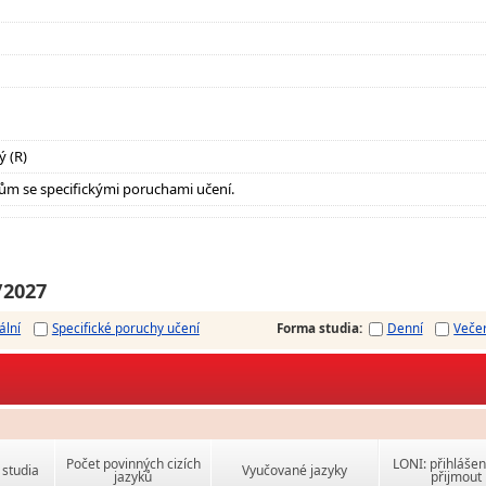
ý (R)
ům se specifickými poruchami učení.
/2027
ální
Specifické poruchy učení
Forma studia
:
Denní
Veče
Počet povinných cizích
LONI: přihlášen
studia
Vyučované jazyky
jazyků
přijmout