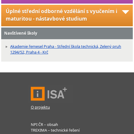
Úplné střední odborné vzdělání s vyučením i
maturitou - nástavbové studium
Navštívené školy
Akademie řemesel Praha - Střední škola technická, Zelený pruh
1294/52, Praha 4 - Krč
O projektu
NPI ČR – obsah
TREXIMA – technické řešení