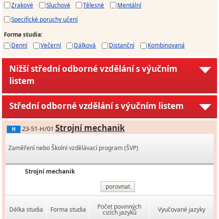
Zrakové
Sluchové
Tělesné
Mentální
Specifické poruchy učení
Forma studia
:
Denní
Večerní
Dálková
Distanční
Kombinovaná
Nižší střední odborné vzdělání s výučním
listem
Střední odborné vzdělání s výučním listem
Strojní mechanik
23-51-H/01
H
Zaměření nebo Školní vzdělávací program (ŠVP)
Strojní mechanik
porovnat
Počet povinných
Délka studia
Forma studia
Vyučované jazyky
cizích jazyků