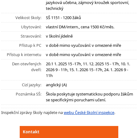
jazyková učebna, zájmový kroužek sportovní,
technický
Velikost školy:
SŠ 1151 - 1200 žáků
Ubytování:
vlastní DM/intern., cena 1500 Kč/měs.
Stravování:
v školní jídelně
Přístup k PC
v době mimo vyučování: v omezené míře
Přístup k internetu
v době mimo vyučování: v omezené míře
Den otevřených
20.1 1. 2025 15 -17h, 11. 12. 2025 15 - 17h, 10. 1.
dveří:
2026 9 - 11h, 15. 1. 2026 15 -17h, 24. 1. 2026 9 -
11h
Cizí jazyky:
anglický (A)
Poznámka SŠ:
Škola poskytuje systematickou podporu žákům
se specifickými poruchami učení.
Inspekční zprávy školy najdete na
webu České školní inspekce
.
Kontakt