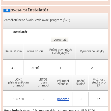
Instalatér
36-52-H/01
H
Zaměření nebo Školní vzdělávací program (ŠVP)
Instalatér
porovnat
Počet povinných
Délka studia
Forma studia
Vyučované jazyky
cizích jazyků
3,0
Denní
1
A
LONI:
LETOS:
Možnost
Přijímací
Roční
přihlášení/plán
plán
studia pro
zkouška
školné
přijmout
přijmout
ZP
106 / 30
30
pohovor
0
Ne
Poznámky k oboru:
žáci mohou získat stipendium, certifikát ECDL,