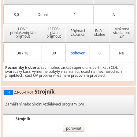
3,0
Denní
1
A
LONI:
LETOS:
Možnost
Přijímací
Roční
přihlášení/plán
plán
studia pro
zkouška
školné
přijmout
přijmout
ZP
38 / 18
30
pohovor
0
Ne
Poznámky k oboru:
žáci mohou získat stipendium, certifikát ECDL,
svářečský kurz, výměnné pobyty v zahraničí, účast na mezinárodních
projektech, část OV probíhá v reálném pracovním prostředí.
Strojník
23-65-H/01
H
Zaměření nebo Školní vzdělávací program (ŠVP)
Strojník
porovnat