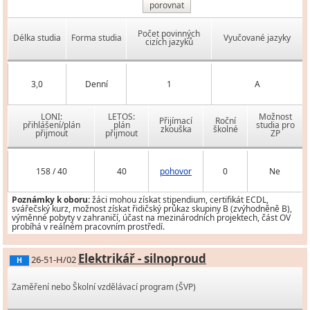
porovnat
Počet povinných
Délka studia
Forma studia
Vyučované jazyky
cizích jazyků
3,0
Denní
1
A
LONI:
LETOS:
Možnost
Přijímací
Roční
přihlášení/plán
plán
studia pro
zkouška
školné
přijmout
přijmout
ZP
158 / 40
40
pohovor
0
Ne
Poznámky k oboru:
žáci mohou získat stipendium, certifikát ECDL,
svářečský kurz, možnost získat řidičský průkaz skupiny B (zvýhodněně B),
výměnné pobyty v zahraničí, účast na mezinárodních projektech, část OV
probíhá v reálném pracovním prostředí.
Elektrikář - silnoproud
26-51-H/02
H
Zaměření nebo Školní vzdělávací program (ŠVP)