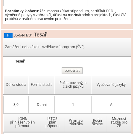
Poznámky k oboru:
žáci mohou získat stipendium, certifikát ECDL,
výměnné pobyty v zahraničí, účast na mezinárodních projektech, část OV
probíhá v reálném pracovním prostředí.
Tesař
36-64-H/01
H
Zaměření nebo Školní vzdělávací program (ŠVP)
Tesař
porovnat
Počet povinných
Délka studia
Forma studia
Vyučované jazyky
cizích jazyků
3,0
Denní
1
A
LONI:
LETOS:
Možnost
Přijímací
Roční
přihlášení/plán
plán
studia pro
zkouška
školné
přijmout
přijmout
ZP