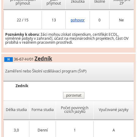
zkouška
školné
přijmout
přijmout
ZP
22 / 15
13
pohovor
0
Ne
Poznámky k oboru:
žáci mohou získat stipendium, certifikát ECDL,
výměnné pobyty v zahraničí, účast na mezinárodních projektech, část OV
probíhá v reálném pracovním prostředí.
Zedník
36-67-H/01
H
Zaměření nebo Školní vzdělávací program (ŠVP)
Zedník
porovnat
Počet povinných
Délka studia
Forma studia
Vyučované jazyky
cizích jazyků
3,0
Denní
1
A