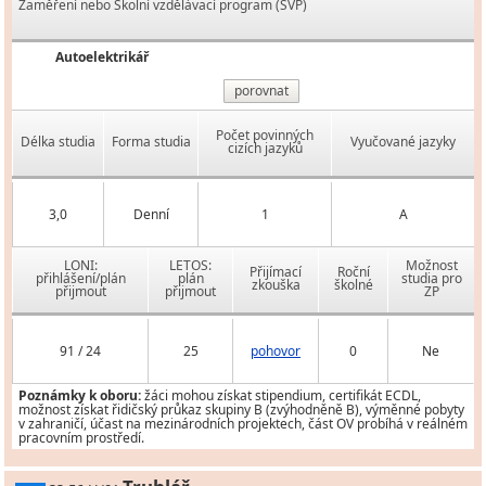
Zaměření nebo Školní vzdělávací program (ŠVP)
Autoelektrikář
porovnat
Počet povinných
Délka studia
Forma studia
Vyučované jazyky
cizích jazyků
3,0
Denní
1
A
LONI:
LETOS:
Možnost
Přijímací
Roční
přihlášení/plán
plán
studia pro
zkouška
školné
přijmout
přijmout
ZP
91 / 24
25
pohovor
0
Ne
Poznámky k oboru:
žáci mohou získat stipendium, certifikát ECDL,
možnost získat řidičský průkaz skupiny B (zvýhodněně B), výměnné pobyty
v zahraničí, účast na mezinárodních projektech, část OV probíhá v reálném
pracovním prostředí.