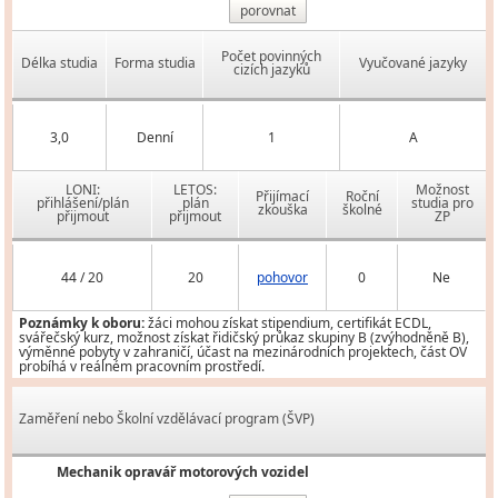
porovnat
Počet povinných
Délka studia
Forma studia
Vyučované jazyky
cizích jazyků
3,0
Denní
1
A
LONI:
LETOS:
Možnost
Přijímací
Roční
přihlášení/plán
plán
studia pro
zkouška
školné
přijmout
přijmout
ZP
44 / 20
20
pohovor
0
Ne
Poznámky k oboru:
žáci mohou získat stipendium, certifikát ECDL,
svářečský kurz, možnost získat řidičský průkaz skupiny B (zvýhodněně B),
výměnné pobyty v zahraničí, účast na mezinárodních projektech, část OV
probíhá v reálném pracovním prostředí.
Zaměření nebo Školní vzdělávací program (ŠVP)
Mechanik opravář motorových vozidel