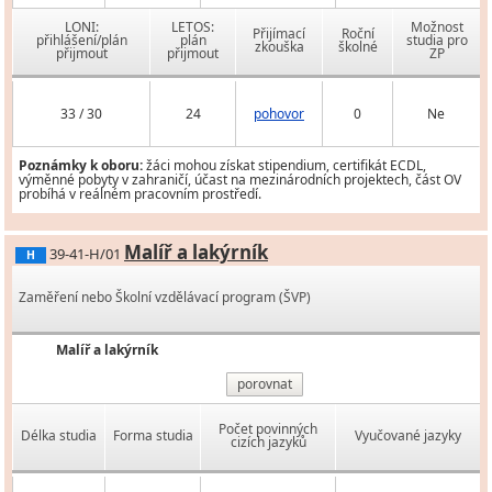
LONI:
LETOS:
Možnost
Přijímací
Roční
přihlášení/plán
plán
studia pro
zkouška
školné
přijmout
přijmout
ZP
33 / 30
24
pohovor
0
Ne
Poznámky k oboru:
žáci mohou získat stipendium, certifikát ECDL,
výměnné pobyty v zahraničí, účast na mezinárodních projektech, část OV
probíhá v reálném pracovním prostředí.
Malíř a lakýrník
39-41-H/01
H
Zaměření nebo Školní vzdělávací program (ŠVP)
Malíř a lakýrník
porovnat
Počet povinných
Délka studia
Forma studia
Vyučované jazyky
cizích jazyků