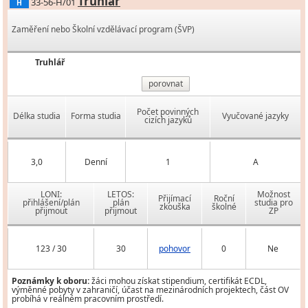
Truhlář
33-56-H/01
H
Zaměření nebo Školní vzdělávací program (ŠVP)
Truhlář
porovnat
Počet povinných
Délka studia
Forma studia
Vyučované jazyky
cizích jazyků
3,0
Denní
1
A
LONI:
LETOS:
Možnost
Přijímací
Roční
přihlášení/plán
plán
studia pro
zkouška
školné
přijmout
přijmout
ZP
123 / 30
30
pohovor
0
Ne
Poznámky k oboru:
žáci mohou získat stipendium, certifikát ECDL,
výměnné pobyty v zahraničí, účast na mezinárodních projektech, část OV
probíhá v reálném pracovním prostředí.