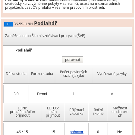
svářečský kurz, výměnné pobyty v zahraničí, účast na mezinárodních
projektech, část OV probíhá v reálném pracovním prostředí.
Podlahář
36-59-H/01
H
Zaměření nebo Školní vzdělávací program (ŠVP)
Podlahář
porovnat
Počet povinných
Délka studia
Forma studia
Vyučované jazyky
cizích jazyků
3,0
Denní
1
A
LONI:
LETOS:
Možnost
Přijímací
Roční
přihlášení/plán
plán
studia pro
zkouška
školné
přijmout
přijmout
ZP
46 / 15
15
pohovor
0
Ne