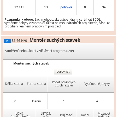
22 / 13
13
pohovor
0
Ne
Poznámky k oboru:
žáci mohou získat stipendium, certifikát ECDL,
výměnné pobyty v zahraničí, účast na mezinárodních projektech, část OV
probíhá v reálném pracovním prostředí.
Montér suchých staveb
36-66-H/01
H
Zaměření nebo Školní vzdělávací program (ŠVP)
Montér suchých staveb
porovnat
Počet povinných
Délka studia
Forma studia
Vyučované jazyky
cizích jazyků
3,0
Denní
1
A
LONI:
LETOS:
Možnost
Přijímací
Roční
přihlášení/plán
plán
studia pro