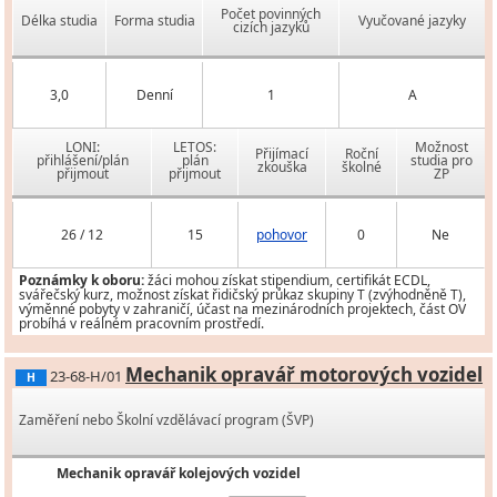
Počet povinných
Délka studia
Forma studia
Vyučované jazyky
cizích jazyků
3,0
Denní
1
A
LONI:
LETOS:
Možnost
Přijímací
Roční
přihlášení/plán
plán
studia pro
zkouška
školné
přijmout
přijmout
ZP
26 / 12
15
pohovor
0
Ne
Poznámky k oboru:
žáci mohou získat stipendium, certifikát ECDL,
svářečský kurz, možnost získat řidičský průkaz skupiny T (zvýhodněně T),
výměnné pobyty v zahraničí, účast na mezinárodních projektech, část OV
probíhá v reálném pracovním prostředí.
Mechanik opravář motorových vozidel
23-68-H/01
H
Zaměření nebo Školní vzdělávací program (ŠVP)
Mechanik opravář kolejových vozidel