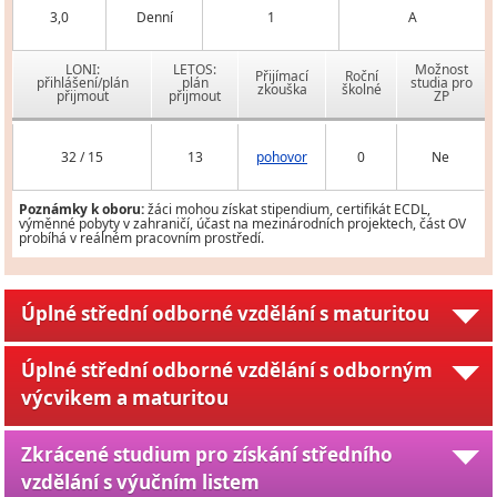
3,0
Denní
1
A
LONI:
LETOS:
Možnost
Přijímací
Roční
přihlášení/plán
plán
studia pro
zkouška
školné
přijmout
přijmout
ZP
32 / 15
13
pohovor
0
Ne
Poznámky k oboru:
žáci mohou získat stipendium, certifikát ECDL,
výměnné pobyty v zahraničí, účast na mezinárodních projektech, část OV
probíhá v reálném pracovním prostředí.
Úplné střední odborné vzdělání s maturitou
Úplné střední odborné vzdělání s odborným
výcvikem a maturitou
Zkrácené studium pro získání středního
vzdělání s výučním listem