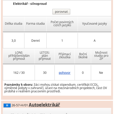
Elektrikář - silnoproud
porovnat
Počet povinných
Délka studia
Forma studia
Vyučované jazyky
cizích jazyků
3,0
Denní
1
A
LONI:
LETOS:
Možnost
Přijímací
Roční
přihlášení/plán
plán
studia pro
zkouška
školné
přijmout
přijmout
ZP
162 / 30
30
pohovor
0
Ne
Poznámky k oboru:
žáci mohou získat stipendium, certifikát ECDL,
výměnné pobyty v zahraničí, účast na mezinárodních projektech, část OV
probíhá v reálném pracovním prostředí.
Autoelektrikář
26-57-H/01
H