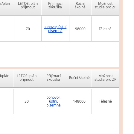
í/plán
LETOS: plán
Přijímací
Roční
Možnost
přijmout
zkouška
školné
studia pro ZP
pohovor, ústní,
70
98000
Tělesně
písemná
í/plán
LETOS: plán
Přijímací
Možnost
Roční školné
přijmout
zkouška
studia pro ZP
pohovor,
30
ústní,
148000
Tělesně
písemná