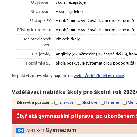
Ubytování:
škola nezajišťuje
Stravování:
v školní jídelně
Přístup k PC
v době mimo vyučování: v neomezené míře
Přístup k internetu
v době mimo vyučování: v neomezené míře
Den otevřených
viz web školy
dveří:
Cizí jazyky:
anglický (A), německý (N), španělský (Š), franc
Poznámka SŠ:
Škola poskytuje systematickou podporu žák
Inspekční zprávy školy najdete na
webu České školní inspekce
.
Vzdělávací nabídka školy pro školní rok 2026
Zdravotní postižení
:
Zrakové
Sluchové
Tělesné
Ment
Čtyřletá gymnaziální příprava, po ukončeném 9
Gymnázium
79-41-K/41
K/4