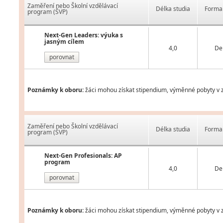
Zaměření nebo Školní vzdělávací
Délka studia
Forma 
program (ŠVP)
Next-Gen Leaders: výuka s
jasným cílem
4,0
De
porovnat
Poznámky k oboru:
žáci mohou získat stipendium, výměnné pobyty v z
Zaměření nebo Školní vzdělávací
Délka studia
Forma 
program (ŠVP)
Next-Gen Profesionals: AP
program
4,0
De
porovnat
Poznámky k oboru:
žáci mohou získat stipendium, výměnné pobyty v z