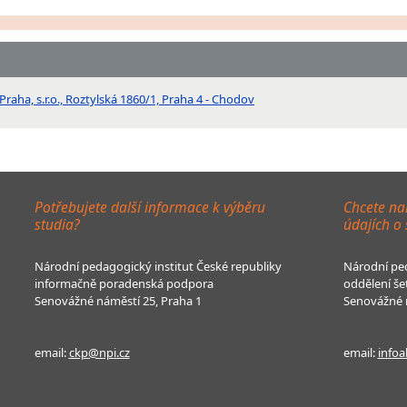
aha, s.r.o., Roztylská 1860/1, Praha 4 - Chodov
Potřebujete další informace k výběru
Chcete na
studia?
údajích o
Národní pedagogický institut České republiky
Národní ped
informačně poradenská podpora
oddělení še
Senovážné náměstí 25, Praha 1
Senovážné n
email:
ckp@npi.cz
email:
infoa