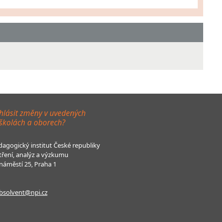
hlásit změny v uvedených
 školách a oborech?
agogický institut České republiky
tření, analýz a výzkumu
áměstí 25, Praha 1
bsolvent@npi.cz