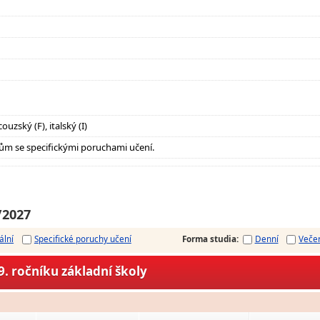
ouzský (F), italský (I)
ům se specifickými poruchami učení.
/2027
ální
Specifické poruchy učení
Forma studia
:
Denní
Veče
. ročníku základní školy