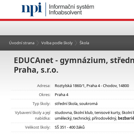
Úvodní strana
Volba podle školy
Škola
EDUCAnet - gymnázium, střední
Praha, s.r.o.
Adresa:
Roztylská 1860/1, Praha 4 - Chodov, 14800
Okres:
Praha 4
Typ školy:
střední škola, soukromá
Vybavení školy a její
studovna, školní klub, tenisové kurty, škol
nabídka:
umělecký, technický, přírodovědný,
bezbarié
Velikost školy:
SŠ 351 - 400 žáků