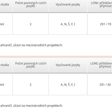
Počet povinných cizích
LONI: přihlášen
studia
Vyučované jazyky
jazyků
přijmout
nní
2
A, N, Š, F, I
291 / 70
ahraničí, účast na mezinárodních projektech.
Počet povinných cizích
LONI: přihlášen
studia
Vyučované jazyky
jazyků
přijmout
nní
2
A, N, Š, F, I
291 / 30
ahraničí, účast na mezinárodních projektech.