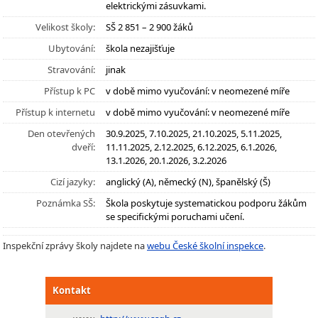
elektrickými zásuvkami.
Velikost školy:
SŠ 2 851 – 2 900 žáků
Ubytování:
škola nezajišťuje
Stravování:
jinak
Přístup k PC
v době mimo vyučování: v neomezené míře
Přístup k internetu
v době mimo vyučování: v neomezené míře
Den otevřených
30.9.2025, 7.10.2025, 21.10.2025, 5.11.2025,
dveří:
11.11.2025, 2.12.2025, 6.12.2025, 6.1.2026,
13.1.2026, 20.1.2026, 3.2.2026
Cizí jazyky:
anglický (A), německý (N), španělský (Š)
Poznámka SŠ:
Škola poskytuje systematickou podporu žákům
se specifickými poruchami učení.
Inspekční zprávy školy najdete na
webu České školní inspekce
.
Kontakt