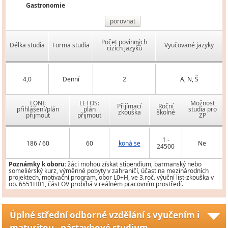
Gastronomie
porovnat
Počet povinných
Délka studia
Forma studia
Vyučované jazyky
cizích jazyků
4,0
Denní
2
A, N, Š
LONI:
LETOS:
Možnost
Přijímací
Roční
přihlášení/plán
plán
studia pro
zkouška
školné
přijmout
přijmout
ZP
1 -
186 / 60
60
koná se
Ne
24500
Poznámky k oboru:
žáci mohou získat stipendium, barmanský nebo
someliérský kurz, výměnné pobyty v zahraničí, účast na mezinárodních
projektech, motivační program, obor L0+H, ve 3.roč. výuční list-zkouška v
ob. 6551H01, část OV probíhá v reálném pracovním prostředí.
Úplné střední odborné vzdělání s vyučením i
maturitou - nástavbové studium