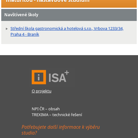
Navštívené školy
Střední škola gastronomická a hotelová s.r.o., Vrbova 1233/34,
Praha 4 - Braník
O projektu
NPI ČR – obsah
TREXIMA – technické řešení
Potřebujete další informace k výběru
studia?