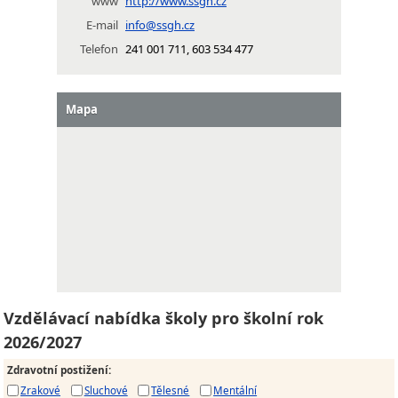
www
http://www.ssgh.cz
E-mail
info@ssgh.cz
Telefon
241 001 711, 603 534 477
Mapa
Vzdělávací nabídka školy pro školní rok
2026/2027
Zdravotní postižení
:
Zrakové
Sluchové
Tělesné
Mentální