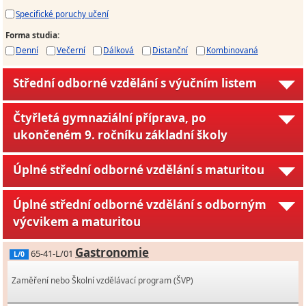
Specifické poruchy učení
Forma studia
:
Denní
Večerní
Dálková
Distanční
Kombinovaná
Střední odborné vzdělání s výučním listem
Čtyřletá gymnaziální příprava, po
ukončeném 9. ročníku základní školy
Úplné střední odborné vzdělání s maturitou
Úplné střední odborné vzdělání s odborným
výcvikem a maturitou
Gastronomie
65-41-L/01
L/0
Zaměření nebo Školní vzdělávací program (ŠVP)