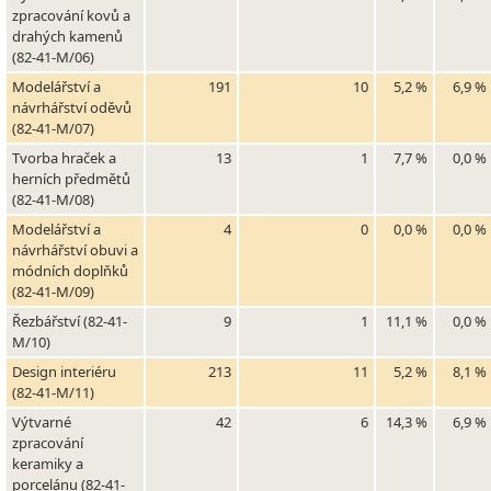
zpracování kovů a
drahých kamenů
(82-41-M/06)
Modelářství a
191
10
5,2 %
6,9 %
návrhářství oděvů
(82-41-M/07)
Tvorba hraček a
13
1
7,7 %
0,0 %
herních předmětů
(82-41-M/08)
Modelářství a
4
0
0,0 %
0,0 %
návrhářství obuvi a
módních doplňků
(82-41-M/09)
Řezbářství (82-41-
9
1
11,1 %
0,0 %
M/10)
Design interiéru
213
11
5,2 %
8,1 %
(82-41-M/11)
Výtvarné
42
6
14,3 %
6,9 %
zpracování
keramiky a
porcelánu (82-41-