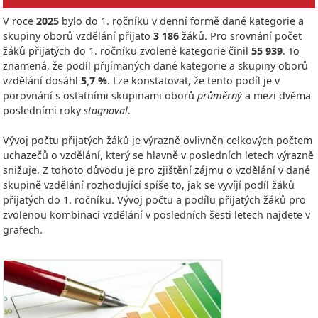
V roce
2025
bylo do 1. ročníku v denní formě dané kategorie a
skupiny oborů vzdělání přijato
3 186
žáků. Pro srovnání počet
žáků přijatých do 1. ročníku zvolené kategorie činil
55 939
. To
znamená, že podíl přijímaných dané kategorie a skupiny oborů
vzdělání dosáhl
5,7 %
. Lze konstatovat, že tento podíl je v
porovnání s ostatními skupinami oborů
průměrný
a mezi dvěma
posledními roky
stagnoval
.
Vývoj počtu přijatých žáků je výrazně ovlivněn celkových počtem
uchazečů o vzdělání, který se hlavně v posledních letech výrazně
snižuje. Z tohoto důvodu je pro zjištění zájmu o vzdělání v dané
skupině vzdělání rozhodující spíše to, jak se vyvíjí podíl žáků
přijatých do 1. ročníku. Vývoj počtu a podílu přijatých žáků pro
zvolenou kombinaci vzdělání v posledních šesti letech najdete v
grafech.