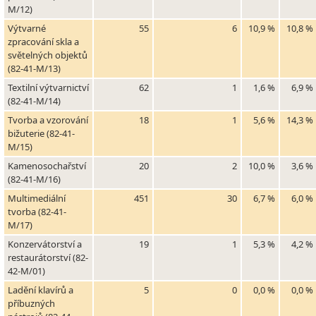
M/12)
Výtvarné
55
6
10,9 %
10,8 %
zpracování skla a
světelných objektů
(82-41-M/13)
Textilní výtvarnictví
62
1
1,6 %
6,9 %
(82-41-M/14)
Tvorba a vzorování
18
1
5,6 %
14,3 %
bižuterie (82-41-
M/15)
Kamenosochařství
20
2
10,0 %
3,6 %
(82-41-M/16)
Multimediální
451
30
6,7 %
6,0 %
tvorba (82-41-
M/17)
Konzervátorství a
19
1
5,3 %
4,2 %
restaurátorství (82-
42-M/01)
Ladění klavírů a
5
0
0,0 %
0,0 %
příbuzných