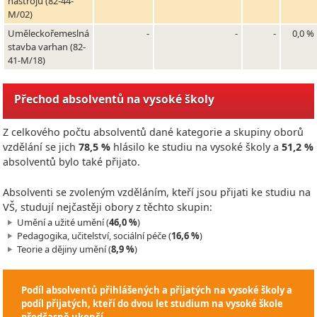
nástrojů (82-44-
M/02)
Uměleckořemeslná
-
-
-
0,0 %
stavba varhan (82-
41-M/18)
Přechod absolventů na vysoké školy
Z celkového počtu absolventů dané kategorie a skupiny oborů
vzdělání se jich
78,5 %
hlásilo ke studiu na vysoké školy a
51,2 %
absolventů bylo také přijato.
Absolventi se zvoleným vzděláním, kteří jsou přijati ke studiu na
VŠ, studují nejčastěji obory z těchto skupin:
Umění a užité umění (
46,0 %
)
Pedagogika, učitelství, sociální péče (
16,6 %
)
Teorie a dějiny umění (
8,9 %
)
Podíl absolventů přihlášených a přijatých na vysoké školy a
podíl přijatých, kteří do dvou let studium na vysoké škole
předčasně ukončí