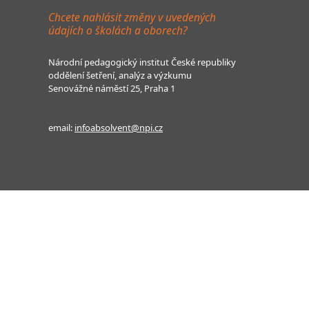
Chcete nahlásit změny v uvedených
údajích o školách a oborech?
Národní pedagogický institut České republiky
oddělení šetření, analýz a výzkumu
Senovážné náměstí 25, Praha 1
email:
infoabsolvent@npi.cz