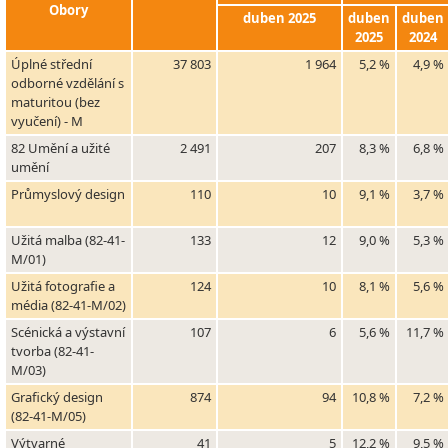
Obory
duben 2025
duben
duben
2025
2024
Úplné střední
37 803
1 964
5,2 %
4,9 %
odborné vzdělání s
maturitou (bez
vyučení) - M
82 Umění a užité
2 491
207
8,3 %
6,8 %
umění
Průmyslový design
110
10
9,1 %
3,7 %
Užitá malba (82-41-
133
12
9,0 %
5,3 %
M/01)
Užitá fotografie a
124
10
8,1 %
5,6 %
média (82-41-M/02)
Scénická a výstavní
107
6
5,6 %
11,7 %
tvorba (82-41-
M/03)
Grafický design
874
94
10,8 %
7,2 %
(82-41-M/05)
Výtvarné
41
5
12,2 %
9,5 %