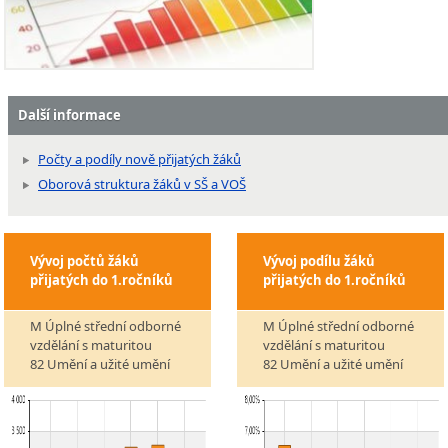
Další informace
Počty a podíly nově přijatých žáků
Oborová struktura žáků v SŠ a VOŠ
Vývoj počtů žáků
Vývoj podílu žáků
přijatých do 1.ročníků
přijatých do 1.ročníků
M Úplné střední odborné
M Úplné střední odborné
vzdělání s maturitou
vzdělání s maturitou
82 Umění a užité umění
82 Umění a užité umění