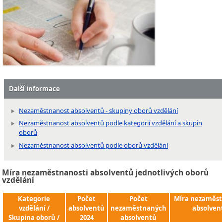
Další informace
Nezaměstnanost absolventů - skupiny oborů vzdělání
Nezaměstnanost absolventů podle kategorií vzdělání a skupin
oborů
Nezaměstnanost absolventů podle oborů vzdělání
Míra nezaměstnanosti absolventů jednotlivých oborů
vzdělání
Kategorie
Počet
Počet
Míra nezaměst
vzdělání /
absolventů
nezaměstnaných
absolven
Skupina oborů /
2024
absolventů