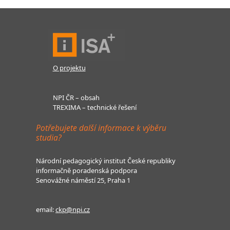
O projektu
NPI ČR – obsah
TREXIMA – technické řešení
Potřebujete další informace k výběru
studia?
Národní pedagogický institut České republiky
informačně poradenská podpora
Senovážné náměstí 25, Praha 1
email:
ckp@npi.cz