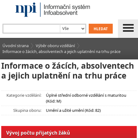
Úvodní strana
Výběr oboru vzdělání
Informace o žácích, absolventech a jejich uplatnění na trhu práce
Informace o žácích, absolventech
a jejich uplatnění na trhu práce
Kategorie vzdělání:
Úplné střední odborné vzdělání s maturitou
(Kód: M)
Skupina oboru:
Umění a užité umění (Kód: 82)
Vývoj počtu přijatých žáků