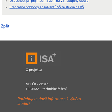
Úspěšnost při přijímacím řízení na VŠ - skupiny oborů
Předčasné odchody absolventů SŠ ze studia na VŠ
Zpět
O projektu
NPI ČR – obsah
TREXIMA – technické řešení
Potřebujete další informace k výběru
studia?