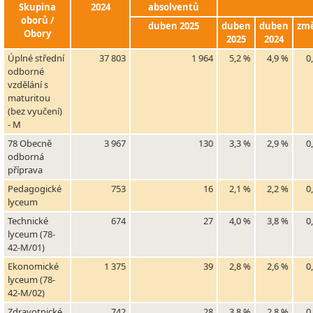
Skupina
2024
absolventů
oborů /
duben 2025
duben
duben
zm
Obory
2025
2024
Úplné střední
37 803
1 964
5,2 %
4,9 %
0
odborné
vzdělání s
maturitou
(bez vyučení)
- M
78 Obecně
3 967
130
3,3 %
2,9 %
0
odborná
příprava
Pedagogické
753
16
2,1 %
2,2 %
0
lyceum
Technické
674
27
4,0 %
3,8 %
0
lyceum (78-
42-M/01)
Ekonomické
1 375
39
2,8 %
2,6 %
0
lyceum (78-
42-M/02)
Zdravotnické
742
28
3,8 %
2,8 %
0