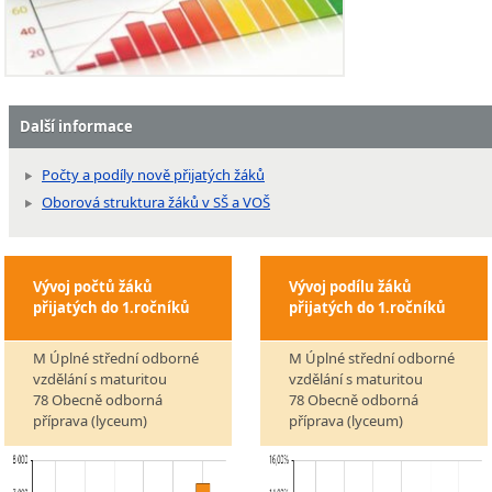
Další informace
Počty a podíly nově přijatých žáků
Oborová struktura žáků v SŠ a VOŠ
Vývoj počtů žáků
Vývoj podílu žáků
přijatých do 1.ročníků
přijatých do 1.ročníků
M Úplné střední odborné
M Úplné střední odborné
vzdělání s maturitou
vzdělání s maturitou
78 Obecně odborná
78 Obecně odborná
příprava (lyceum)
příprava (lyceum)