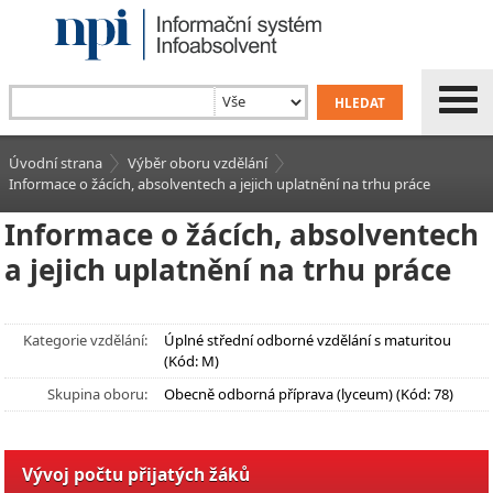
Úvodní strana
Výběr oboru vzdělání
Informace o žácích, absolventech a jejich uplatnění na trhu práce
Informace o žácích, absolventech
a jejich uplatnění na trhu práce
Kategorie vzdělání:
Úplné střední odborné vzdělání s maturitou
(Kód: M)
Skupina oboru:
Obecně odborná příprava (lyceum) (Kód: 78)
Vývoj počtu přijatých žáků