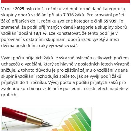
V roce
2025
bylo do 1. ročníku v denní formě dané kategorie a
skupiny oborů vzdělání přijato
7 336
žáků. Pro srovnání počet
žáků přijatých do 1. ročníku zvolené kategorie činil
55 939
. To
znamená, že podíl přijímaných dané kategorie a skupiny oborů
vzdělání dosáhl
13,1 %
. Lze konstatovat, že tento podíl je v
porovnání s ostatními skupinami oborů
velmi vysoký
a mezi
dvěma posledními roky
výrazně vzrostl
.
Vývoj počtu přijatých žáků je výrazně ovlivněn celkových počtem
uchazečů o vzdělání, který se hlavně v posledních letech výrazně
snižuje. Z tohoto důvodu je pro zjištění zájmu o vzdělání v dané
skupině vzdělání rozhodující spíše to, jak se vyvíjí podíl žáků
přijatých do 1. ročníku. Vývoj počtu a podílu přijatých žáků pro
zvolenou kombinaci vzdělání v posledních šesti letech najdete v
grafech.