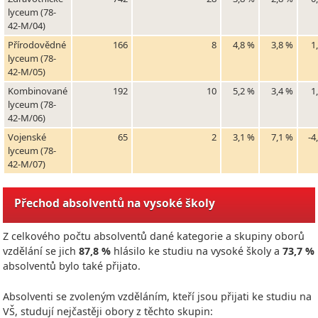
lyceum (78-
42-M/04)
Přírodovědné
166
8
4,8 %
3,8 %
1
lyceum (78-
42-M/05)
Kombinované
192
10
5,2 %
3,4 %
1
lyceum (78-
42-M/06)
Vojenské
65
2
3,1 %
7,1 %
-4
lyceum (78-
42-M/07)
Přechod absolventů na vysoké školy
Z celkového počtu absolventů dané kategorie a skupiny oborů
vzdělání se jich
87,8 %
hlásilo ke studiu na vysoké školy a
73,7 %
absolventů bylo také přijato.
Absolventi se zvoleným vzděláním, kteří jsou přijati ke studiu na
VŠ, studují nejčastěji obory z těchto skupin: