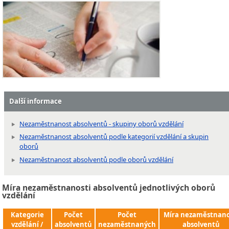
Další informace
Nezaměstnanost absolventů - skupiny oborů vzdělání
Nezaměstnanost absolventů podle kategorií vzdělání a skupin
oborů
Nezaměstnanost absolventů podle oborů vzdělání
Míra nezaměstnanosti absolventů jednotlivých oborů
vzdělání
Kategorie
Počet
Počet
Míra nezaměstnano
vzdělání /
absolventů
nezaměstnaných
absolventů