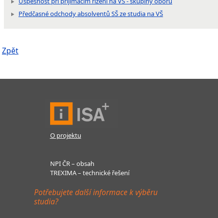
Úspěšnost při přijímacím řízení na VŠ - skupiny oborů
Předčasné odchody absolventů SŠ ze studia na VŠ
Zpět
O projektu
NPI ČR – obsah
TREXIMA – technické řešení
Potřebujete další informace k výběru
studia?