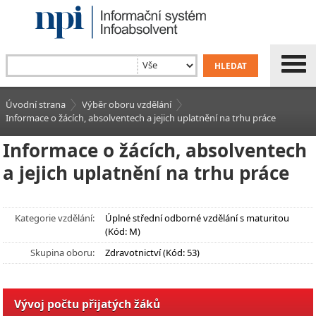
Úvodní strana
Výběr oboru vzdělání
Informace o žácích, absolventech a jejich uplatnění na trhu práce
Informace o žácích, absolventech
a jejich uplatnění na trhu práce
Kategorie vzdělání:
Úplné střední odborné vzdělání s maturitou
(Kód: M)
Skupina oboru:
Zdravotnictví (Kód: 53)
Vývoj počtu přijatých žáků