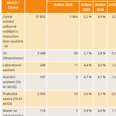
oborů /
duben 2025
duben
duben
změ
Obory
2025
2024
Úplné
37 803
1 964
5,2 %
4,9 %
0,
střední
odborné
vzdělání s
maturitou
(bez vyučení)
- M
53
3 348
90
2,7 %
2,8 %
-0,
Zdravotnictví
Laboratorní
248
11
4,4 %
3,0 %
1,
asistent
Nutriční
107
5
4,7 %
6,1 %
-1,
asistent (53-
41-M/02)
Praktická
2 593
53
2,0 %
2,1 %
-0,
sestra (53-41-
M/03)
Masér ve
118
7
5,9 %
4,9 %
1,
zdravotnictví