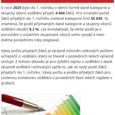
V roce
2025
bylo do 1. ročníku v denní formě dané kategorie a
skupiny oborů vzdělání přijato
4 604
žáků. Pro srovnání počet
žáků přijatých do 1. ročníku zvolené kategorie činil
55 939
. To
znamená, že podíl přijímaných dané kategorie a skupiny oborů
vzdělání dosáhl
8,2 %
. Lze konstatovat, že tento podíl je v
porovnání s ostatními skupinami oborů
velmi vysoký
a mezi
dvěma posledními roky
stagnoval
.
Vývoj počtu přijatých žáků je výrazně ovlivněn celkových počtem
uchazečů o vzdělání, který se hlavně v posledních letech výrazně
snižuje. Z tohoto důvodu je pro zjištění zájmu o vzdělání v dané
skupině vzdělání rozhodující spíše to, jak se vyvíjí podíl žáků
přijatých do 1. ročníku. Vývoj počtu a podílu přijatých žáků pro
zvolenou kombinaci vzdělání v posledních šesti letech najdete v
grafech.