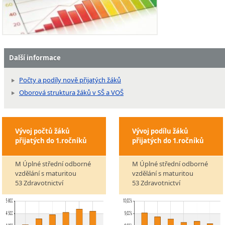
Další informace
Počty a podíly nově přijatých žáků
Oborová struktura žáků v SŠ a VOŠ
Vývoj počtů žáků
Vývoj podílu žáků
přijatých do 1.ročníků
přijatých do 1.ročníků
M Úplné střední odborné
M Úplné střední odborné
vzdělání s maturitou
vzdělání s maturitou
53 Zdravotnictví
53 Zdravotnictví