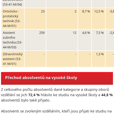
(53-41-M/04)
Ortoticko -
23
2
8,7 %
12,5 %
-3,
protetický
technik (53-
44-M/01)
Asistent
259
12
4,6 %
7,5 %
-2,
zubního
technika (53-
44-M/03)
Zdravotnický
-
-
-
1,3 %
asistent (53-
41-M/01)
Přechod absolventů na vysoké školy
Z celkového počtu absolventů dané kategorie a skupiny oborů
vzdělání se jich
72,4 %
hlásilo ke studiu na vysoké školy a
44,8 %
absolventů bylo také přijato.
Absolventi se zvoleným vzděláním, kteří jsou přijati ke studiu na