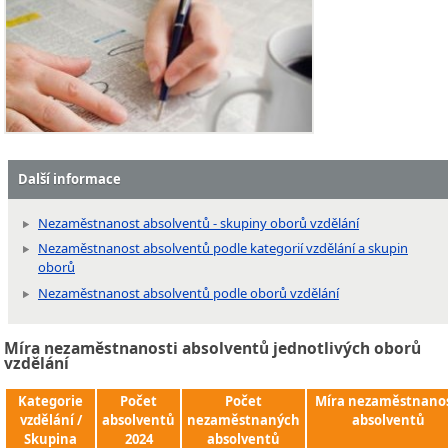
Další informace
Nezaměstnanost absolventů - skupiny oborů vzdělání
Nezaměstnanost absolventů podle kategorií vzdělání a skupin
oborů
Nezaměstnanost absolventů podle oborů vzdělání
Míra nezaměstnanosti absolventů jednotlivých oborů
vzdělání
Kategorie
Počet
Počet
Míra nezaměstnanos
vzdělání /
absolventů
nezaměstnaných
absolventů
Skupina
2024
absolventů